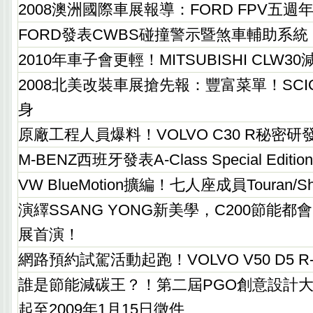
2008澳洲國際車展報導：FORD FPV五週
FORD發表CWBS碰撞警示暨煞車輔助系統
2010年車子會更輕！MITSUBISHI CLW
2008北美改裝車展搶先報：豐富菜單！SC
身
原廠工程人員爆料！VOLVO C30 R秘密研
M-BENZ西班牙發表A-Class Special Edition B
VW BlueMotion擴編！七人座成員Touran/
演繹SSANG YONG新美學，C200節能都
展首演！
網路預約試駕活動起跑！VOLVO V50 D5 R-D
誰是節能減碳王？！第二屆PGO創意設計大
起至2009年1月15日徵件