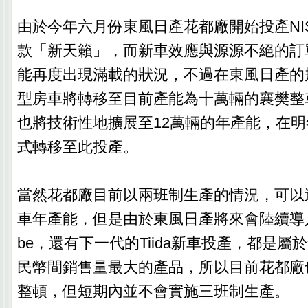
由於今年六月份東風日產花都廠開始投產NISSA
款「新天籟」，而新車效應與源源不絕的訂
能再度出現滿載的狀況，不過在東風日產的
型房車將轉移至目前產能為十萬輛的襄樊整
也將技術性地擴展至12萬輛的年產能，在
式轉移至此投產。
當然花都廠目前以兩班制生產的情況，可以
車年產能，但是由於東風日產將來會陸續導入包
be，還有下一代的Tiida新車投產，都是屬於
民幣間銷售量最大的產品，所以目前花都廠
整頓，但短期內並不會實施三班制生產。