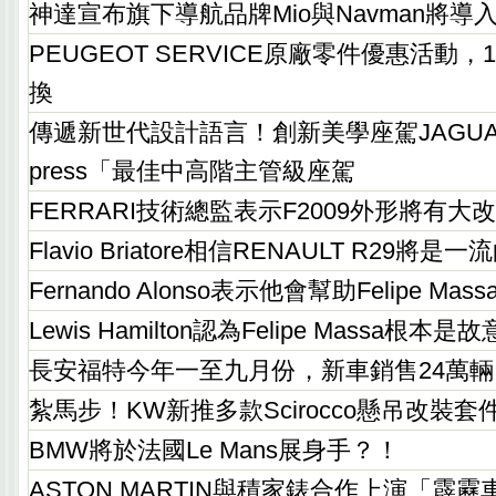
神達宣布旗下導航品牌Mio與Navman將導入創新
PEUGEOT SERVICE原廠零件優惠活動
換
傳遞新世代設計語言！創新美學座駕JAGUAR X
press「最佳中高階主管級座駕
FERRARI技術總監表示F2009外形將有大
Flavio Briatore相信RENAULT R29將是
Fernando Alonso表示他會幫助Felipe M
Lewis Hamilton認為Felipe Massa根本是
長安福特今年一至九月份，新車銷售24萬輛
紮馬步！KW新推多款Scirocco懸吊改裝套
BMW將於法國Le Mans展身手？！
ASTON MARTIN與積家錶合作上演「霹靂