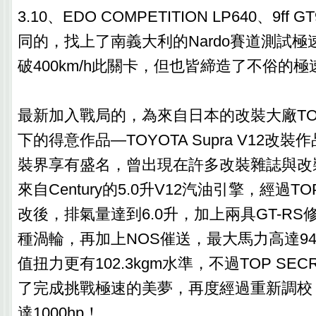
3.10、EDO COMPETITION LP640、9f
同的，找上了南義大利的Nardo賽道測試
破400km/h此關卡，但也皆締造了不俗的
最新加入戰局的，為來自日本的改裝大廠TOP
下的得意作品—TOYOTA Supra V12改
裝界享有盛名，曾出現在許多改裝雜誌與改
來自Century的5.0升V12汽油引擎，經過TO
改後，排氣量達到6.0升，加上兩具GT-RS修改
種渦輪，再加上NOS催送，最大馬力高達943hp
值扭力更有102.3kgm水準，不過TOP SE
了完成挑戰極速的美夢，再度經過重新調校
達1000hp！