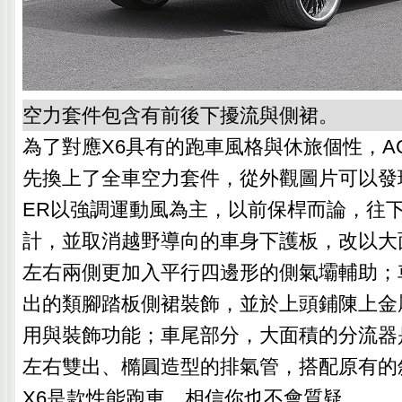
空力套件包含有前後下擾流與側裙。
為了對應X6具有的跑車風格與休旅個性，AC S
先換上了全車空力套件，從外觀圖片可以發現，A
ER以強調運動風為主，以前保桿而論，往
計，並取消越野導向的車身下護板，改以大
左右兩側更加入平行四邊形的側氣壩輔助；
出的類腳踏板側裙裝飾，並於上頭鋪陳上金
用與裝飾功能；車尾部分，大面積的分流器
左右雙出、橢圓造型的排氣管，搭配原有的
X6是款性能跑車，相信你也不會質疑。