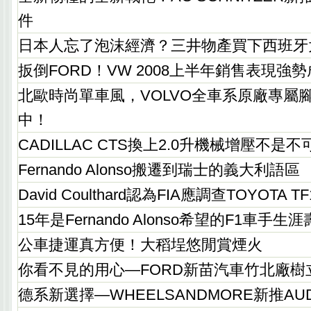
件
日本人忘了泡沫經濟？三井物產買下西班牙
扳倒FORD！VW 2008上半年銷售表現強
北歐時尚單車風，VOLVO全車系原廠專屬腳
中！
CADILLAC CTS換上2.0升機械增壓不是
Fernando Alonso搬遷到瑞士的義大利語區
David Coulthard認為FIA應調查TOYOTA TF
15年是Fernando Alonso希望的F1車手生
公車捷運真方便！大稻埕悠閒賞煙火
你看不見的用心—FORD新苗汽車竹北廠樹
德系新選擇—WHEELSANDMORE新推AUD