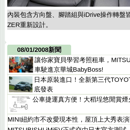
內裝包含方向盤、腳踏組與iDrive操作轉盤皆經
ZER重新設計。
08/01/2008新聞
讓你家寶貝學習考照租車，MITSUB
車駛進京華城BabyBoss!
日本原裝進口！全新第三代TOYOTA
底發表
公車捷運真方便！大稻埕悠閒賞煙
MINI紐約市不改愛現本性，屋頂上大秀表
MITSUBISHI iMiEV正式交由日本官方測試