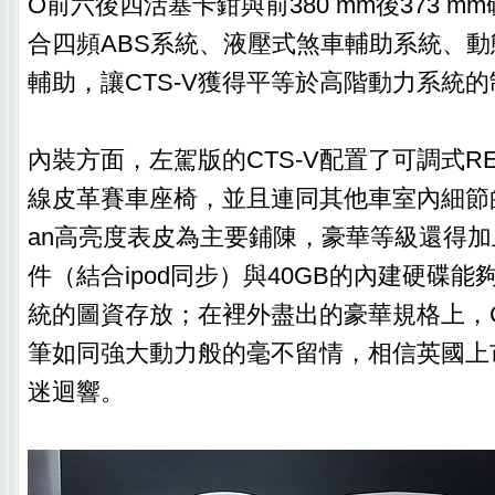
O前六後四活塞卡鉗與前380 mm後373 
合四頻ABS系統、液壓式煞車輔助系統、
輔助，讓CTS-V獲得平等於高階動力系統
內裝方面，左駕版的CTS-V配置了可調式R
線皮革賽車座椅，並且連同其他車室內細節的表
an高亮度表皮為主要鋪陳，豪華等級還得
件（結合ipod同步）與40GB的內建硬碟
統的圖資存放；在裡外盡出的豪華規格上，CA
筆如同強大動力般的毫不留情，相信英國上
迷迴響。