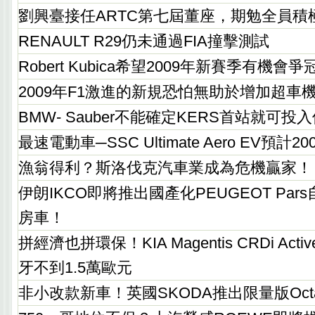
劉興臺接任ARTC第七屆董座，期勉全員積
RENAULT R29仍未通過FIA撞擊測試
Robert Kubica希望2009年新賽季有機會爭
2009年F1激進的新規恐怕無助於增加超車
BMW- Sauber不能確定KERS首站就可投
最速電動車─SSC Ultimate Aero EV預
漁翁得利？斯洛伐克汽車業成為危機贏家！
伊朗IKCO即將推出國產化PEUGEOT Pars
房車！
拼經濟也拼環保！KIA Magentis CRDi Ac
牙不到1.5萬歐元
非小改款新車！英國SKODA推出限量版Octav