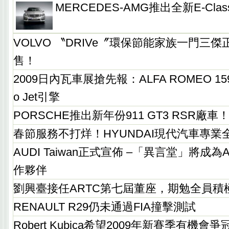
MERCEDES-AMG推出全新E-Cla
VOLVO 〝DRIVe〞環保節能家族一門三
售！
2009日內瓦車展搶先報：ALFA ROMEO 159坐
o Jet引擎
PORSCHE推出新年份911 GT3 RSR廠車
春節服務不打烊！HYUNDAI現代汽車專業
AUDI Taiwan正式宣佈 –「異言堂」將成
作夥伴
劉興臺接任ARTC第七屆董座，期勉全員積
RENAULT R29仍未通過FIA撞擊測試
Robert Kubica希望2009年新賽季有機會爭