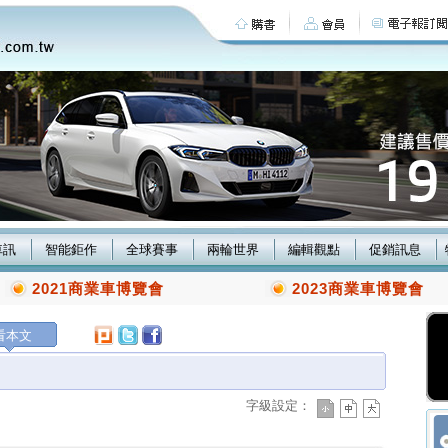
車訊
智能鉅作
全球賽事
兩輪世界
編輯觀點
促銷訊息
2021商業車博覽會
2023商業車博覽會
看本文
字級設定：