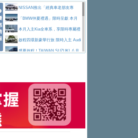
價89萬起
edes-AMG 全新GT 4-Door Coupe全球首發
福斯推出首款GTI純電性能掀背ID.
勇奪中型貨車銷售冠軍
父親節霸氣獻禮！PGO 威力125 最
NISSAN推出「經典車老朋友專
Polo GTI，擁有226匹馬力和零百加速 6.8
Jaguar 公布四門 GT車款正式車名
優
低入手價 $60,900 起 省油ｘ安全ｘ大空間
福斯商旅挺頭家 推出「德系質感 精
案」 以匠人精神煥新珍品座駕
「BMW仲夏禮遇」限時呈獻 本月
惠
秒的實力
為JAGUAR TYPE 01
終於跟上進度，LEXUS發表首款三
陪爸爸輕鬆
算圓夢」專案
和運租車榮獲國家品牌玉山獎 以智
入主即享尊榮豪華五星假期 多元優購方案
本月入主Kia全車系，享限時專屬禮
情
報
排六座純電旗艦休旅 TZ
有錢也買不到的Golf R！福斯打造
慧移動與綠能創新
Volvo Trucks 承諾成為高科技供應
同步實施
遇
啟程四環新豪華行旅 限時入主 Audi
全新Golf R 24h賽車將挑戰紐柏林24小時耐
SKODA公布全新小型純電跨界休旅
鏈的可靠夥伴
XFORCE攜手臺南祀典大天后宮 試
A6 旗艦陣容 低月付5,888元起及3 年乙式險
盛夏啟程！TAIWAN SUZUKI 八月
久賽
Epiq內裝設計，預計5月19日全球首發
福斯全新 ID. Polo 起跳價約台幣94
乘就送限量「幸福駕到」過爐御守
NISSAN X-TRAIL 上市首月銷量
購置金
禮遇全面升級
無懼暑假出行！ZS玩美Cool版與G5
萬，續航里程可達到455公里附氣動式按摩
福斯宣布Golf與T-Roc推出Full Hybri
躋身同級前3名
格上租車暑期享8% LINE POINTS
0 PLUS酷涼特仕版升級通風座椅
Ford天外飛來禮 Territory旗艦響宴
座椅
d全油電複合動力車型，預計於今年第四季
KIA米蘭設計周展出Vision Meta Tu
回饋 再抽黑鑰匙尊榮禮遇
Toyota歐洲純電車銷量翻倍 2026
三件組 再享0利率 入主再抽美國雙人來回機
Forester油電版上市週年保固升級
上市
rismo概念車並公布所有相關資訊，未來將
BMW 旗艦房車7系列中期改款，外
上半年成長113％
Subaru推動燃油、油電與純電車混
票
父親節再享SUBARU爸氣豪禮
PEUGEOT、CITROEN「EN ROU
是命名為EV8
觀煥然一新、內裝科技與電動車續航里程大
借「東風」之力，HONDA推出中國
線生產 以彈性製造應對市場變化
魅力 自成焦點 胡宇威擔任 The all-
TE！La Vie en Route｜法式日常，即刻啟
全能ZS翻玩新視界！全新27年式換
幅升級
製造日本重新貼牌全新4代Insight純電動休
new T-Roc 品牌大使 攜手Volkswagen展現
匠心淬鍊展現世代躍進 ALL-NEW
程」 全車系享 5 年
裝曜黑風格套件 含舊換新60萬內輕鬆入手
暑假購車趁現在！ PGO 全車系一
旅
不被定義的
MAZDA CX-5 延長保固禮遇限時實施
2026 Honda Motorcycle Cruiser 風
日限定賞車會 指定車款送3,000元加油卡
特斯拉掀充電價格戰 EVOASIS推
格騎士趴圓滿落幕 風格由你定義！一起騎
全台最速充電樁降臨桃園！ 華城電
訂閱制假日最低5.25元會員優惠
Honda Motorcycle攜手築間餐飲集