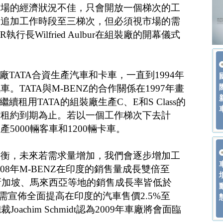
市場的經濟狀況不佳，只會開放一個梯次的工
進追加工作時段至三梯次，但必須視市場的需
行長Wilfried Aulbur在組裝廠的開幕儀式
廠TATA合資生產汽車和卡車，一直到1994年
TATA與M-BENZ的合作關係在1997年畫
續租用TATA的組裝廠生產C、E和S Class的
方租約到期為止。若以一個工作梯次下去計
5000輛客車和1200輛卡車。
平衡，未來若需求量增加，我們會逐步增加工
2008年M-BENZ在印度的銷售量成長雙倍至
、新加坡、馬來西亞等地的銷售成長率皆低於
期一需宣佈全面提高在印度的汽車售價2.5%至
Joachim Schmidt認為2009年車廠將會面臨