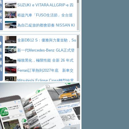
焦
V Prestige
SUZUKI e VITARA ALLGRIP-e 四
點
新
驅精神的純電新詮釋
裕益汽車「FUSO生活節」全台巡
聞
迴 結合生活體驗、交通安全與購車優惠
為自己綻放的都會節奏 NISSAN KI
CKS SAKURA
為品味獨具層峰買家打造的頂級座
全新DB12 S：優雅與力量並馳，Su
駕，MAZDA CX-90 33T AWD Premium Ca
安心舒適旅游的好夥伴 MG HS PH
新
per Tourer的顛峰之作
新一代Mercedes-Benz GLA正式登
ptain Seat
EV
許自己和家人一部舒適安全又高科
車
場 續航最高657公里、支援320kW快充
極致黑化，極限性能 全新 26 年式
報
技的座駕! Ford Territory中型油電休旅
後疫情時代最安全高效重型卡車FU
到
DEFENDER OCTA BLACK 限量登台
Ferrari訂單熱到2027年底 新車交
SO Super Great今日在台登場，結合先進安
中部車業老字號佳樂汽車取得Stella
付至少得等一年以上
Mitsubishi Eclipse Cross轉型純電
全輔助科技
ntis四品牌經銷權，全新多品牌旗艦展示中
屏東特搜大隊再添新利器 SITRAK
休旅 87kWh電池續航超過600公里
全新BMW 318i Touring豪華旅行車
心開幕啟用
救助器材車
買氣不衰、SUZUKI經銷商勇於開啟
全台限量200台 進化現型
不等零關稅的紅利，Jeep品牌今日
全新大店，新北都鈴木占地500坪土城旗艦
2025第七屆ISUZU運轉職人挑戰賽
起展開首批車交車
Volvo EX60 即將叩關，靜肅性、底
展示中心開幕
熱血登場 展現極致車技與專業職人精神
H2GP世界總決賽圓滿落幕 台灣團
盤與數位介面搶先揭露
Audi Q9 將於 2026 年底上市 旗艦
隊表現精彩
淨零減碳指標性應用 純電動水泥預