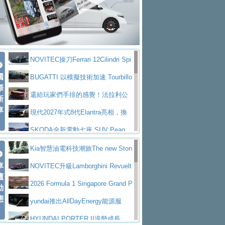
大型 SUV 鎖定七人座豪華市場
BMW攜手漫威電影【蜘蛛人：重生
拌車
消防車除了滅火裝備還需要什麼？
日】
Skoda 發表全新 Peaq 內裝：七人
一探SITRAK “準” 消防車的究竟
大益金龍初試啼聲，汽柴油5噸貨車
座純電旗艦 SUV，行李廂最大可達 935 公
全新純電 Mercedes-Benz C 400 4
不是對手
正宗年鑑2025年全球自動車年鑑1月
升
MATIC Electric 登場
奢華與科技大躍進，MAZDA全新3
NOVITEC操刀Ferrari 12Cilindri Spi
下旬問世！
2024第六屆ISUZU運轉職人挑戰賽
代CX-5全方位進化提前亮相並展開預售94.9
馬自達公布 2027 年式 MX-5 更
國
der 碳纖維空力、鍛造輪圈與Inconel排氣
BUGATTI 以模擬技術加速 Tourbillo
首度前進南台灣熱烈開戰
豪華電能休旅新星 Audi Q4 Sportba
際
萬起
新，新增 Yakudo 特別版
Skoda Peaq 發表全新電動動力系
上身
n 動態開發
還給玩家們手排的感覺！法拉利公
新
ck 55 e-tron S line
Scania Taiwan 逆風而行，加深力
統 最長續航逾 640 公里、支援雙向供電
BMW M2 首度導入 xDrive 四驅，
車
布12Cilidri Manaule手排超跑產品細節
現代2027年式8代Elantra亮相，換
道投資布局
美國與瑞士需求成關鍵推手
The all-new T-Roc 魅力 自成焦點
裝更銳利的造型、更先進的資訊娛樂系統及
SKODA全新電動七座 SUV Peaq
Maserati GT2 Stradale「Tribute to
更高效的動力
問世，擁有品牌史上最寬敞且豪華的座艙
AUDI推出首款高性能油電超跑Nuvo
Kia智慧油電科技潮旅The new Ston
MC12」全球首度亮相
迎接 RANGE ROVER 品牌家族第
車
lari，0到100公里加速2.6秒、極速350公里
百年三叉戟傳奇再啟程 Maserati 重
ic 1-7月累計銷量創歷史新高
NOVITEC升級Lamborghini Revuelt
壇
五位成員 全新 RANGE ROVER GT 預告登
造型華麗時尚、科技座艙再進化，P
／小時
返 1000 Miglia 傳承競速榮耀
法拉利首款純電跑車Luce亮相，最
o 綜效輸出增至1,048匹
2026 Formula 1 Singapore Grand P
動
場
eugeot 208小改款發表上市94.8萬起
態
大馬力超過1000匹並具備530公里最大續航
小車大空間、座艙科技更先進，SK
rix 新加坡大獎賽 Audi 極速之旅開放報名
yundai推出AllDayEnergy能源服
里程
ODA發表全新純電跨界休旅Eipq祭平民化車
賓士AMG.EA專屬平台首作，Merc
務 讓電動車化身行動儲能系統
HYUNDAI PORTER II逆勢成長，