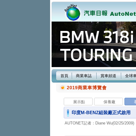
首頁
商業車誌
賞車頻道
全球
2019商業車博覽會
展示點
保養廠
印度M-BENZ組裝廠正式啟用
AUTONET記者：Diane Wu(02/25/2009)