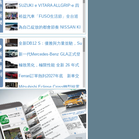
焦
V Prestige
SUZUKI e VITARA ALLGRIP-e 四
點
新
驅精神的純電新詮釋
裕益汽車「FUSO生活節」全台巡
聞
迴 結合生活體驗、交通安全與購車優惠
為自己綻放的都會節奏 NISSAN KI
CKS SAKURA
為品味獨具層峰買家打造的頂級座
全新DB12 S：優雅與力量並馳，Su
駕，MAZDA CX-90 33T AWD Premium Ca
安心舒適旅游的好夥伴 MG HS PH
新
per Tourer的顛峰之作
新一代Mercedes-Benz GLA正式登
ptain Seat
EV
許自己和家人一部舒適安全又高科
車
場 續航最高657公里、支援320kW快充
極致黑化，極限性能 全新 26 年式
報
技的座駕! Ford Territory中型油電休旅
後疫情時代最安全高效重型卡車FU
到
DEFENDER OCTA BLACK 限量登台
Ferrari訂單熱到2027年底 新車交
SO Super Great今日在台登場，結合先進安
中部車業老字號佳樂汽車取得Stella
付至少得等一年以上
Mitsubishi Eclipse Cross轉型純電
全輔助科技
ntis四品牌經銷權，全新多品牌旗艦展示中
屏東特搜大隊再添新利器 SITRAK
休旅 87kWh電池續航超過600公里
全新BMW 318i Touring豪華旅行車
心開幕啟用
救助器材車
買氣不衰、SUZUKI經銷商勇於開啟
全台限量200台 進化現型
不等零關稅的紅利，Jeep品牌今日
全新大店，新北都鈴木占地500坪土城旗艦
2025第七屆ISUZU運轉職人挑戰賽
起展開首批車交車
Volvo EX60 即將叩關，靜肅性、底
展示中心開幕
熱血登場 展現極致車技與專業職人精神
H2GP世界總決賽圓滿落幕 台灣團
盤與數位介面搶先揭露
Audi Q9 將於 2026 年底上市 旗艦
隊表現精彩
淨零減碳指標性應用 純電動水泥預