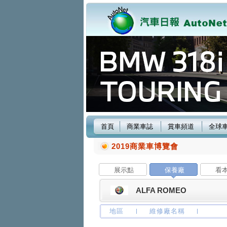
首頁
商業車誌
賞車頻道
全球
2019商業車博覽會
展示點
保養廠
看
ALFA ROMEO
地區
維修廠名稱