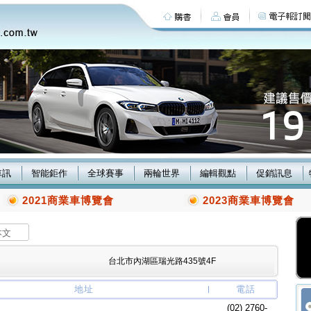
車訊
智能鉅作
全球賽事
兩輪世界
編輯觀點
促銷訊息
2021商業車博覽會
2023商業車博覽會
本文
台北市內湖區瑞光路435號4F
地址
電話
(02) 2760-