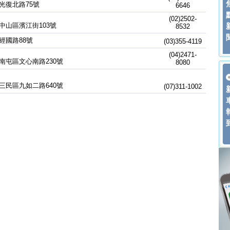
光復北路75號
6646
(02)2502-
中山區濱江街103號
8532
經國路88號
(03)355-4119
(04)2471-
南屯區文心南路230號
8080
三民區九如二路640號
(07)311-1002