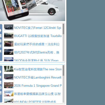
大型 SUV 鎖定七人座豪華市場
BMW攜手漫威電影【蜘蛛人：重生
拌車
消防車除了滅火裝備還需要什麼？
日】
Skoda 發表全新 Peaq 內裝：七人
一探SITRAK “準” 消防車的究竟
大益金龍初試啼聲，汽柴油5噸貨車
座純電旗艦 SUV，行李廂最大可達 935 公
全新純電 Mercedes-Benz C 400 4
不是對手
正宗年鑑2025年全球自動車年鑑1月
升
MATIC Electric 登場
奢華與科技大躍進，MAZDA全新3
NOVITEC操刀Ferrari 12Cilindri Spi
下旬問世！
2024第六屆ISUZU運轉職人挑戰賽
代CX-5全方位進化提前亮相並展開預售94.9
馬自達公布 2027 年式 MX-5 更
國
der 碳纖維空力、鍛造輪圈與Inconel排氣
BUGATTI 以模擬技術加速 Tourbillo
首度前進南台灣熱烈開戰
豪華電能休旅新星 Audi Q4 Sportba
際
萬起
新，新增 Yakudo 特別版
Skoda Peaq 發表全新電動動力系
上身
n 動態開發
還給玩家們手排的感覺！法拉利公
新
ck 55 e-tron S line
Scania Taiwan 逆風而行，加深力
統 最長續航逾 640 公里、支援雙向供電
BMW M2 首度導入 xDrive 四驅，
車
布12Cilidri Manaule手排超跑產品細節
現代2027年式8代Elantra亮相，換
道投資布局
美國與瑞士需求成關鍵推手
The all-new T-Roc 魅力 自成焦點
裝更銳利的造型、更先進的資訊娛樂系統及
SKODA全新電動七座 SUV Peaq
Maserati GT2 Stradale「Tribute to
更高效的動力
問世，擁有品牌史上最寬敞且豪華的座艙
AUDI推出首款高性能油電超跑Nuvo
Kia智慧油電科技潮旅The new Ston
MC12」全球首度亮相
迎接 RANGE ROVER 品牌家族第
車
lari，0到100公里加速2.6秒、極速350公里
百年三叉戟傳奇再啟程 Maserati 重
ic 1-7月累計銷量創歷史新高
NOVITEC升級Lamborghini Revuelt
壇
五位成員 全新 RANGE ROVER GT 預告登
造型華麗時尚、科技座艙再進化，P
／小時
返 1000 Miglia 傳承競速榮耀
法拉利首款純電跑車Luce亮相，最
o 綜效輸出增至1,048匹
2026 Formula 1 Singapore Grand P
動
場
eugeot 208小改款發表上市94.8萬起
態
大馬力超過1000匹並具備530公里最大續航
小車大空間、座艙科技更先進，SK
rix 新加坡大獎賽 Audi 極速之旅開放報名
和運租車榮獲國家品牌玉山獎 以智
里程
ODA發表全新純電跨界休旅Eipq祭平民化車
賓士AMG.EA專屬平台首作，Merc
慧移動與綠能創新
HYUNDAI PORTER II逆勢成長，