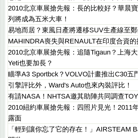
2010北京車展搶先報：長的比較好？華晨
列將成為五米大車！
易地而居？東風日產將遷移SUV生產線至
MAHINDRA喪失與RENAULT在印度合資
2010北京車展搶先報：追隨Tigaun？上海
Yeti也要加長？
瞄準A3 Sportbck？VOLVO計畫推出C3
引擎評比外，Ward's Auto也來內裝評比！
有請NASA！NHTSA邀其助陣共同調查TO
2010紐約車展搶先報：四照片見光！2011年式
露面
「輕到讓你忘了它的存在！」AIRSTEAM Ba