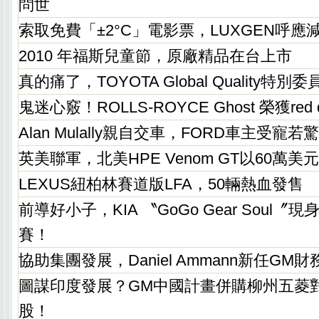
問世
索取免費「±2°C」電影票，LUXGEN呼應
2010 年福斯兒童節，原廠精品在台上市
真的痛了，TOYOTA Global Quality特
鬼迷心竅！ROLLS-ROYCE Ghost 榮獲red
Alan Mulally親自交車，FORD車主受寵若驚
英美聯軍，北美HPE Venom GT以60萬
LEXUS紐柏林賽道版LFA，50輛熱血發售
前導好小子，KIA 〝GoGo Gear Soul〞
賽！
協助集團發展，Daniel Ammann新任GM
圖謀印度發展？GM中國計畫併購柳州五菱
股！