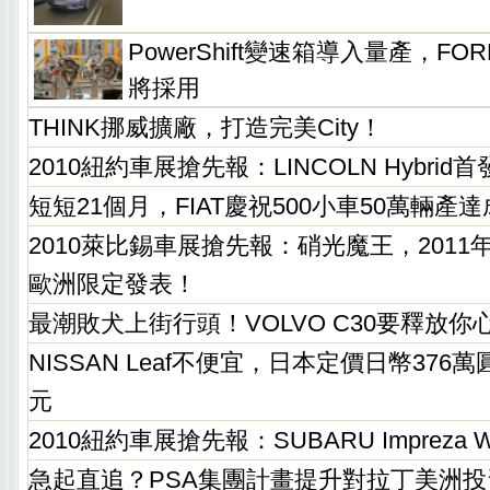
PowerShift變速箱導入量產，FOR
將採用
THINK挪威擴廠，打造完美City！
2010紐約車展搶先報：LINCOLN Hybri
短短21個月，FIAT慶祝500小車50萬輛產
2010萊比錫車展搶先報：硝光魔王，2011年式F
歐洲限定發表！
最潮敗犬上街行頭！VOLVO C30要釋放
NISSAN Leaf不便宜，日本定價日幣376
元
2010紐約車展搶先報：SUBARU Impreza 
急起直追？PSA集團計畫提升對拉丁美洲投