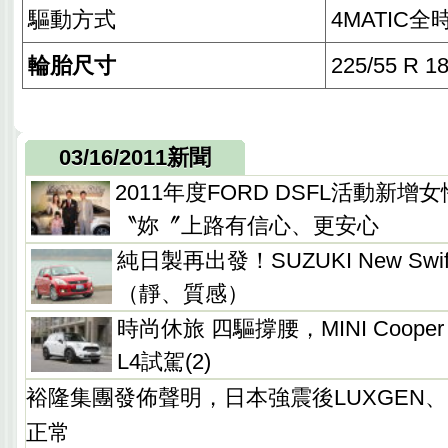
驅動方式
4MATIC
輪胎尺寸
225/55 R 1
03/16/2011新聞
2011年度FORD DSFL活動新
〝妳〞上路有信心、更安心
純日製再出發！SUZUKI New Swif
（靜、質感）
時尚休旅 四驅撐腰，MINI Cooper S 
L4試駕(2)
裕隆集團發佈聲明，日本強震後LUXGEN、N
正常