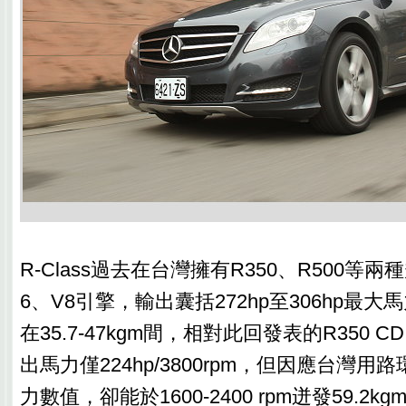
R-Class過去在台灣擁有R350、R500等
6、V8引擎，輸出囊括272hp至306hp最
在35.7-47kgm間，相對此回發表的R350 CDI
出馬力僅224hp/3800rpm，但因應台灣
力數值，卻能於1600-2400 rpm迸發59.2