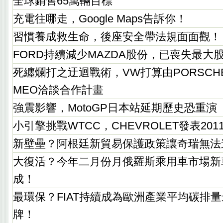
全球銷售65萬輛目標
充電往哪走，Google Maps告訴你！
習慣養成救生命，後座安全帶法規面面觀！
FORD持續減少MAZDA股份，已喪失最大
死纏爛打之迂迴戰術，VW打算由PORSCHE
MEO洽談合作計畫
強震影響，MotoGP日本站延期歷史恐重演
小引擎挑戰WTCC，CHEVROLET發表2011
新壁壘？阿根廷新貿易保護政策讓奇瑞無法
大復活？今年二月份月俄羅斯乘用車市場新
成！
最環保？FIAT持續成為歐洲產業平均碳排
牌！