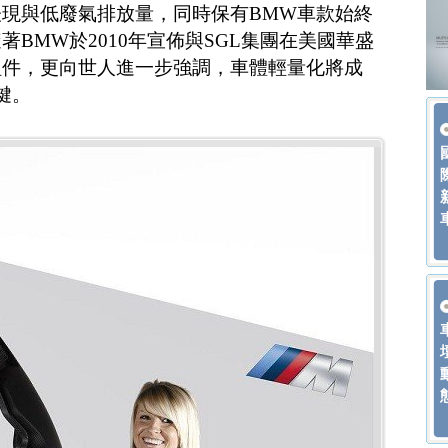
現與低廢氣排放量，同時保有BMW車款始終
BMW於2010年宣佈與SGL集團在美國華盛
組件，更向世人進一步強調，車體輕量化將成
鍵。