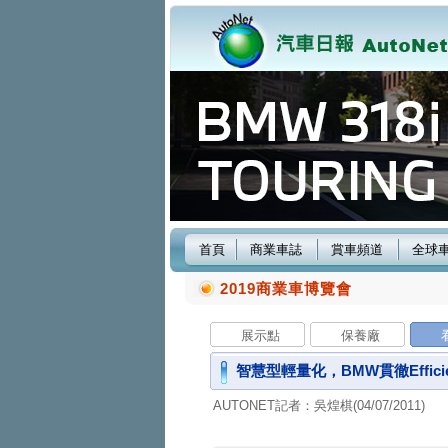
首頁
商業車誌
賞車頻道
全球
2019商業車博覽會
展示點
保養廠
智慧型輕量化，BMW貫徹Efficie
AUTONET記者：吳煌棋(04/07/2011)