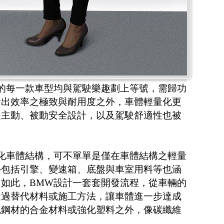
的每一款車型均與駕駛樂趣劃上等號，需歸功
輸出效率之極致與耐用度之外，車體輕量化更
是主動、被動安全設計，以及駕駛舒適性也被
化車體結構，可不單單是僅在車體結構之輕量
外包括引擎、變速箱、底盤與車室用料等也涵
如此，BMW設計一套套開發流程，從車輛的
透過替代材料或施工方法，讓車體進一步達成
統鋼材的合金材料或強化塑料之外，像碳纖維
用。