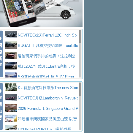
大型 SUV 鎖定七人座豪華市場
BMW攜手漫威電影【蜘蛛人：重生
拌車
消防車除了滅火裝備還需要什麼？
日】
Skoda 發表全新 Peaq 內裝：七人
一探SITRAK “準” 消防車的究竟
大益金龍初試啼聲，汽柴油5噸貨車
座純電旗艦 SUV，行李廂最大可達 935 公
全新純電 Mercedes-Benz C 400 4
不是對手
正宗年鑑2025年全球自動車年鑑1月
升
MATIC Electric 登場
奢華與科技大躍進，MAZDA全新3
NOVITEC操刀Ferrari 12Cilindri Spi
下旬問世！
2024第六屆ISUZU運轉職人挑戰賽
代CX-5全方位進化提前亮相並展開預售94.9
馬自達公布 2027 年式 MX-5 更
國
der 碳纖維空力、鍛造輪圈與Inconel排氣
BUGATTI 以模擬技術加速 Tourbillo
首度前進南台灣熱烈開戰
豪華電能休旅新星 Audi Q4 Sportba
際
萬起
新，新增 Yakudo 特別版
Skoda Peaq 發表全新電動動力系
上身
n 動態開發
還給玩家們手排的感覺！法拉利公
新
ck 55 e-tron S line
Scania Taiwan 逆風而行，加深力
統 最長續航逾 640 公里、支援雙向供電
BMW M2 首度導入 xDrive 四驅，
車
布12Cilidri Manaule手排超跑產品細節
現代2027年式8代Elantra亮相，換
道投資布局
美國與瑞士需求成關鍵推手
The all-new T-Roc 魅力 自成焦點
裝更銳利的造型、更先進的資訊娛樂系統及
SKODA全新電動七座 SUV Peaq
Maserati GT2 Stradale「Tribute to
更高效的動力
問世，擁有品牌史上最寬敞且豪華的座艙
AUDI推出首款高性能油電超跑Nuvo
Kia智慧油電科技潮旅The new Ston
MC12」全球首度亮相
迎接 RANGE ROVER 品牌家族第
車
lari，0到100公里加速2.6秒、極速350公里
百年三叉戟傳奇再啟程 Maserati 重
ic 1-7月累計銷量創歷史新高
NOVITEC升級Lamborghini Revuelt
壇
五位成員 全新 RANGE ROVER GT 預告登
造型華麗時尚、科技座艙再進化，P
／小時
返 1000 Miglia 傳承競速榮耀
法拉利首款純電跑車Luce亮相，最
o 綜效輸出增至1,048匹
2026 Formula 1 Singapore Grand P
動
場
eugeot 208小改款發表上市94.8萬起
態
大馬力超過1000匹並具備530公里最大續航
小車大空間、座艙科技更先進，SK
rix 新加坡大獎賽 Audi 極速之旅開放報名
和運租車榮獲國家品牌玉山獎 以智
里程
ODA發表全新純電跨界休旅Eipq祭平民化車
賓士AMG.EA專屬平台首作，Merc
慧移動與綠能創新
HYUNDAI PORTER II逆勢成長，