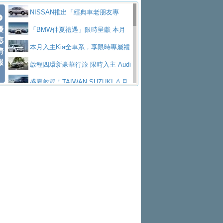
價89萬起
edes-AMG 全新GT 4-Door Coupe全球首發
福斯推出首款GTI純電性能掀背ID.
勇奪中型貨車銷售冠軍
父親節霸氣獻禮！PGO 威力125 最
NISSAN推出「經典車老朋友專
Polo GTI，擁有226匹馬力和零百加速 6.8
Jaguar 公布四門 GT車款正式車名
優
低入手價 $60,900 起 省油ｘ安全ｘ大空間
福斯商旅挺頭家 推出「德系質感 精
案」 以匠人精神煥新珍品座駕
「BMW仲夏禮遇」限時呈獻 本月
惠
秒的實力
為JAGUAR TYPE 01
終於跟上進度，LEXUS發表首款三
陪爸爸輕鬆
算圓夢」專案
yundai推出AllDayEnergy能源服
入主即享尊榮豪華五星假期 多元優購方案
本月入主Kia全車系，享限時專屬禮
情
報
排六座純電旗艦休旅 TZ
有錢也買不到的Golf R！福斯打造
務 讓電動車化身行動儲能系統
NISSAN X-TRAIL 上市首月銷量
同步實施
遇
啟程四環新豪華行旅 限時入主 Audi
全新Golf R 24h賽車將挑戰紐柏林24小時耐
SKODA公布全新小型純電跨界休旅
躋身同級前3名
Toyota歐洲純電車銷量翻倍 2026
A6 旗艦陣容 低月付5,888元起及3 年乙式險
盛夏啟程！TAIWAN SUZUKI 八月
久賽
Epiq內裝設計，預計5月19日全球首發
福斯全新 ID. Polo 起跳價約台幣94
上半年成長113％
XFORCE攜手臺南祀典大天后宮 試
購置金
禮遇全面升級
無懼暑假出行！ZS玩美Cool版與G5
萬，續航里程可達到455公里附氣動式按摩
福斯宣布Golf與T-Roc推出Full Hybri
乘就送限量「幸福駕到」過爐御守
Subaru推動燃油、油電與純電車混
0 PLUS酷涼特仕版升級通風座椅
Ford天外飛來禮 Territory旗艦響宴
座椅
d全油電複合動力車型，預計於今年第四季
KIA米蘭設計周展出Vision Meta Tu
線生產 以彈性製造應對市場變化
Volvo Trucks 承諾成為高科技供應
三件組 再享0利率 入主再抽美國雙人來回機
Forester油電版上市週年保固升級
上市
rismo概念車並公布所有相關資訊，未來將
BMW 旗艦房車7系列中期改款，外
鏈的可靠夥伴
格上租車暑期享8% LINE POINTS
票
父親節再享SUBARU爸氣豪禮
PEUGEOT、CITROEN「EN ROU
是命名為EV8
觀煥然一新、內裝科技與電動車續航里程大
借「東風」之力，HONDA推出中國
回饋 再抽黑鑰匙尊榮禮遇
匠心淬鍊展現世代躍進 ALL-NEW
TE！La Vie en Route｜法式日常，即刻啟
全能ZS翻玩新視界！全新27年式換
幅升級
製造日本重新貼牌全新4代Insight純電動休
MAZDA CX-5 延長保固禮遇限時實施
魅力 自成焦點 胡宇威擔任 The all-
程」 全車系享 5 年
裝曜黑風格套件 含舊換新60萬內輕鬆入手
暑假購車趁現在！ PGO 全車系一
旅
new T-Roc 品牌大使 攜手Volkswagen展現
2026 Honda Motorcycle Cruiser 風
日限定賞車會 指定車款送3,000元加油卡
特斯拉掀充電價格戰 EVOASIS推
不被定義的
格騎士趴圓滿落幕 風格由你定義！一起騎
Skoda Motorsport 125 週年 全台 R
訂閱制假日最低5.25元會員優惠
Honda Motorcycle攜手築間餐飲集