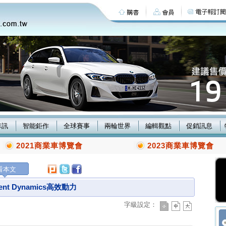
車訊
智能鉅作
全球賽事
兩輪世界
編輯觀點
促銷訊息
2021商業車博覽會
2023商業車博覽會
看本文
nt Dynamics高效動力
字級設定：