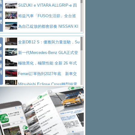
焦
V Prestige
SUZUKI e VITARA ALLGRIP-e 四
點
新
驅精神的純電新詮釋
裕益汽車「FUSO生活節」全台巡
聞
迴 結合生活體驗、交通安全與購車優惠
為自己綻放的都會節奏 NISSAN KI
CKS SAKURA
為品味獨具層峰買家打造的頂級座
全新DB12 S：優雅與力量並馳，Su
駕，MAZDA CX-90 33T AWD Premium Ca
安心舒適旅游的好夥伴 MG HS PH
新
per Tourer的顛峰之作
新一代Mercedes-Benz GLA正式登
ptain Seat
EV
許自己和家人一部舒適安全又高科
車
場 續航最高657公里、支援320kW快充
極致黑化，極限性能 全新 26 年式
報
技的座駕! Ford Territory中型油電休旅
後疫情時代最安全高效重型卡車FU
到
DEFENDER OCTA BLACK 限量登台
Ferrari訂單熱到2027年底 新車交
SO Super Great今日在台登場，結合先進安
中部車業老字號佳樂汽車取得Stella
付至少得等一年以上
Mitsubishi Eclipse Cross轉型純電
全輔助科技
ntis四品牌經銷權，全新多品牌旗艦展示中
屏東特搜大隊再添新利器 SITRAK
休旅 87kWh電池續航超過600公里
全新BMW 318i Touring豪華旅行車
心開幕啟用
救助器材車
買氣不衰、SUZUKI經銷商勇於開啟
全台限量200台 進化現型
不等零關稅的紅利，Jeep品牌今日
全新大店，新北都鈴木占地500坪土城旗艦
2025第七屆ISUZU運轉職人挑戰賽
起展開首批車交車
Volvo EX60 即將叩關，靜肅性、底
展示中心開幕
熱血登場 展現極致車技與專業職人精神
H2GP世界總決賽圓滿落幕 台灣團
盤與數位介面搶先揭露
Audi Q9 將於 2026 年底上市 旗艦
隊表現精彩
淨零減碳指標性應用 純電動水泥預