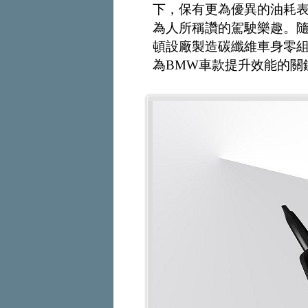
下，保有更為優異的油耗表
為人所稱讚的駕駛樂趣。隨著
頓設廠製造碳纖維車身零
為BMW車款提升效能的關