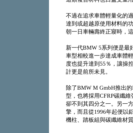
不過在追求車體輕量化的
達到或超越原使用材料的
朝一日車輛壽終正寢時，
新一代BMW 5系列便是
車型相較進一步達成車體
度也提升達到55％，讓操
計更是前所未見。
除了BMW M GmbH推出
型，也將採用CFRP碳纖
卻不到其四分之一。另一方
擎，而且從1996年起便
機柱、踏板組與碳纖維材