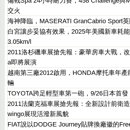
備戰Spa 24小時耐力賽，458 Challenge與M
交火
海神降臨，MASERATI GranCabrio Spor
白宮讓步妥協有效果，2025年美國新車耗
3.05km/l
2011洛杉磯車展搶先報：豪華房車大戰，改款HY
a即將展演
越南第三廠2012啟用，HONDA摩托車年產
輛
TOYOTA跨足輕型車第一砲，9/26日本首發
2011法蘭克福車展搶先報：全新設計前衛造型，
wingo展現活潑新風貌
FIAT說以DODGE Journey貼牌換廠徽的Fr