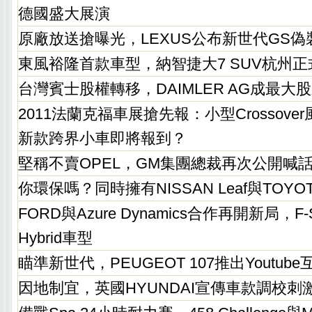
德國盛大展演
原廠放送搶曝光，LEXUS公布新世代GS偽
東風裕隆首款車型，納智捷大7 SUV杭州正
台灣賓士股權轉移，DAIMLER AG成最大
2011法蘭克福車展搶先報：小型Crossove
新款跨界小車即將報到？
堅稱不賣OPEL，GM集團總裁再次公開喊
你環保嗎？同時擁有NISSAN Leaf與TOYOTA
FORD與Azure Dynamics合作再開新局，F-Se
Hybrid車型
瞄準新世代，PEUGEOT 107推出Youtub
因地制宜，英國HYUNDAI宣傳車款調校刺