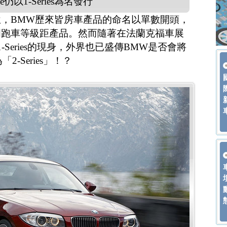
pe仍以1-Series為名發行
，BMW歷來皆房車產品的命名以單數開頭，
門跑車等級距產品。然而隨著在法蘭克福車展
Series的現身，外界也已盛傳BMW是否會將
為「2-Series」！？