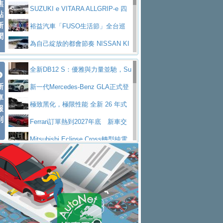
焦
V Prestige
SUZUKI e VITARA ALLGRIP-e 四
點
新
驅精神的純電新詮釋
裕益汽車「FUSO生活節」全台巡
聞
迴 結合生活體驗、交通安全與購車優惠
為自己綻放的都會節奏 NISSAN KI
CKS SAKURA
為品味獨具層峰買家打造的頂級座
全新DB12 S：優雅與力量並馳，Su
駕，MAZDA CX-90 33T AWD Premium Ca
安心舒適旅游的好夥伴 MG HS PH
新
per Tourer的顛峰之作
新一代Mercedes-Benz GLA正式登
ptain Seat
EV
許自己和家人一部舒適安全又高科
車
場 續航最高657公里、支援320kW快充
極致黑化，極限性能 全新 26 年式
報
技的座駕! Ford Territory中型油電休旅
後疫情時代最安全高效重型卡車FU
到
DEFENDER OCTA BLACK 限量登台
Ferrari訂單熱到2027年底 新車交
SO Super Great今日在台登場，結合先進安
中部車業老字號佳樂汽車取得Stella
付至少得等一年以上
Mitsubishi Eclipse Cross轉型純電
全輔助科技
ntis四品牌經銷權，全新多品牌旗艦展示中
屏東特搜大隊再添新利器 SITRAK
休旅 87kWh電池續航超過600公里
全新BMW 318i Touring豪華旅行車
心開幕啟用
救助器材車
買氣不衰、SUZUKI經銷商勇於開啟
全台限量200台 進化現型
不等零關稅的紅利，Jeep品牌今日
全新大店，新北都鈴木占地500坪土城旗艦
2025第七屆ISUZU運轉職人挑戰賽
起展開首批車交車
Volvo EX60 即將叩關，靜肅性、底
展示中心開幕
熱血登場 展現極致車技與專業職人精神
H2GP世界總決賽圓滿落幕 台灣團
盤與數位介面搶先揭露
Audi Q9 將於 2026 年底上市 旗艦
隊表現精彩
淨零減碳指標性應用 純電動水泥預