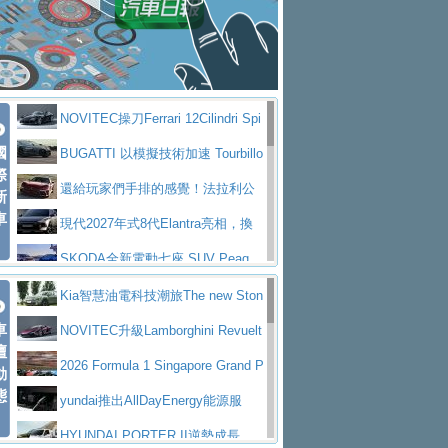
大型 SUV 鎖定七人座豪華市場
BMW攜手漫威電影【蜘蛛人：重生
拌車
消防車除了滅火裝備還需要什麼？
日】
Skoda 發表全新 Peaq 內裝：七人
一探SITRAK “準” 消防車的究竟
大益金龍初試啼聲，汽柴油5噸貨車
座純電旗艦 SUV，行李廂最大可達 935 公
全新純電 Mercedes-Benz C 400 4
不是對手
正宗年鑑2025年全球自動車年鑑1月
升
MATIC Electric 登場
奢華與科技大躍進，MAZDA全新3
NOVITEC操刀Ferrari 12Cilindri Spi
下旬問世！
2024第六屆ISUZU運轉職人挑戰賽
代CX-5全方位進化提前亮相並展開預售94.9
馬自達公布 2027 年式 MX-5 更
國
der 碳纖維空力、鍛造輪圈與Inconel排氣
BUGATTI 以模擬技術加速 Tourbillo
首度前進南台灣熱烈開戰
豪華電能休旅新星 Audi Q4 Sportba
際
萬起
新，新增 Yakudo 特別版
Skoda Peaq 發表全新電動動力系
上身
n 動態開發
還給玩家們手排的感覺！法拉利公
新
ck 55 e-tron S line
Scania Taiwan 逆風而行，加深力
統 最長續航逾 640 公里、支援雙向供電
BMW M2 首度導入 xDrive 四驅，
車
布12Cilidri Manaule手排超跑產品細節
現代2027年式8代Elantra亮相，換
道投資布局
美國與瑞士需求成關鍵推手
The all-new T-Roc 魅力 自成焦點
裝更銳利的造型、更先進的資訊娛樂系統及
SKODA全新電動七座 SUV Peaq
Maserati GT2 Stradale「Tribute to
更高效的動力
問世，擁有品牌史上最寬敞且豪華的座艙
AUDI推出首款高性能油電超跑Nuvo
Kia智慧油電科技潮旅The new Ston
MC12」全球首度亮相
迎接 RANGE ROVER 品牌家族第
車
lari，0到100公里加速2.6秒、極速350公里
百年三叉戟傳奇再啟程 Maserati 重
ic 1-7月累計銷量創歷史新高
NOVITEC升級Lamborghini Revuelt
壇
五位成員 全新 RANGE ROVER GT 預告登
造型華麗時尚、科技座艙再進化，P
／小時
返 1000 Miglia 傳承競速榮耀
法拉利首款純電跑車Luce亮相，最
o 綜效輸出增至1,048匹
2026 Formula 1 Singapore Grand P
動
場
eugeot 208小改款發表上市94.8萬起
態
大馬力超過1000匹並具備530公里最大續航
小車大空間、座艙科技更先進，SK
rix 新加坡大獎賽 Audi 極速之旅開放報名
yundai推出AllDayEnergy能源服
里程
ODA發表全新純電跨界休旅Eipq祭平民化車
賓士AMG.EA專屬平台首作，Merc
務 讓電動車化身行動儲能系統
HYUNDAI PORTER II逆勢成長，