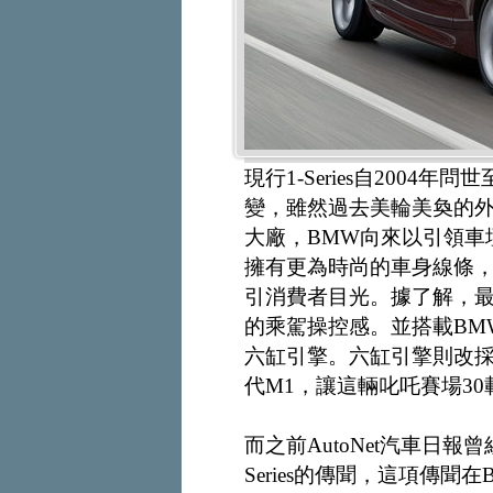
現行1-Series自200
變，雖然過去美輪美奐的
大廠，BMW向來以引領車壇為
擁有更為時尚的車身線條
引消費者目光。據了解，最新1-
的乘駕操控感。並搭載BM
六缸引擎。六缸引擎則改
代M1，讓這輛叱吒賽場3
而之前AutoNet汽車日報曾
Series的傳聞，這項傳聞在