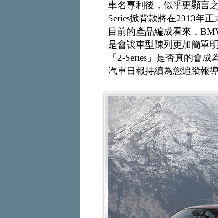
車名專利後，似乎更顯言之鑿鑿
Series掀背款將在201
目前的產品編成看來，BM
是會讓車型陳列更加簡單
「2-Series」是否真的會成
汽車日報持續為您追蹤報