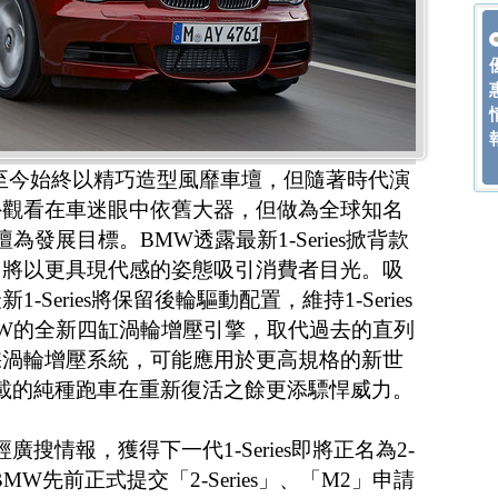
4年問世至今始終以精巧造型風靡車壇，但隨著時代演
外觀看在車迷眼中依舊大器，但做為全球知名
發展目標。BMW透露最新1-Series掀背款
，將以更具現代感的姿態吸引消費者目光。吸
Series將保留後輪驅動配置，維持1-Series
W的全新四缸渦輪增壓引擎，取代過去的直列
採渦輪增壓系統，可能應用於更高規格的新世
0載的純種跑車在重新復活之餘更添驃悍威力。
經廣搜情報，獲得下一代1-Series即將正名為2-
BMW先前正式提交「2-Series」、「M2」申請