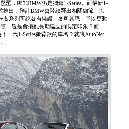
，哪知BMW仍是獨鍾1-Series。而最新1-
3年正式推出，預計BMW會陸續釋出相關細節。以
W各系列可說各有擁護、各司其職；予以更動
明瞭，還是會擾亂長期建立的既定印象？而
為下一代1-Series掀背款的車名？就讓AutoNet
導。