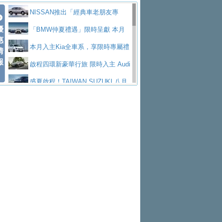
價89萬起
edes-AMG 全新GT 4-Door Coupe全球首發
福斯推出首款GTI純電性能掀背ID.
勇奪中型貨車銷售冠軍
父親節霸氣獻禮！PGO 威力125 最
NISSAN推出「經典車老朋友專
Polo GTI，擁有226匹馬力和零百加速 6.8
Jaguar 公布四門 GT車款正式車名
優
低入手價 $60,900 起 省油ｘ安全ｘ大空間
福斯商旅挺頭家 推出「德系質感 精
案」 以匠人精神煥新珍品座駕
「BMW仲夏禮遇」限時呈獻 本月
惠
秒的實力
為JAGUAR TYPE 01
終於跟上進度，LEXUS發表首款三
陪爸爸輕鬆
算圓夢」專案
和運租車榮獲國家品牌玉山獎 以智
入主即享尊榮豪華五星假期 多元優購方案
本月入主Kia全車系，享限時專屬禮
情
報
排六座純電旗艦休旅 TZ
有錢也買不到的Golf R！福斯打造
慧移動與綠能創新
Volvo Trucks 承諾成為高科技供應
同步實施
遇
啟程四環新豪華行旅 限時入主 Audi
全新Golf R 24h賽車將挑戰紐柏林24小時耐
SKODA公布全新小型純電跨界休旅
鏈的可靠夥伴
XFORCE攜手臺南祀典大天后宮 試
A6 旗艦陣容 低月付5,888元起及3 年乙式險
盛夏啟程！TAIWAN SUZUKI 八月
久賽
Epiq內裝設計，預計5月19日全球首發
福斯全新 ID. Polo 起跳價約台幣94
乘就送限量「幸福駕到」過爐御守
NISSAN X-TRAIL 上市首月銷量
購置金
禮遇全面升級
無懼暑假出行！ZS玩美Cool版與G5
萬，續航里程可達到455公里附氣動式按摩
福斯宣布Golf與T-Roc推出Full Hybri
躋身同級前3名
格上租車暑期享8% LINE POINTS
0 PLUS酷涼特仕版升級通風座椅
Ford天外飛來禮 Territory旗艦響宴
座椅
d全油電複合動力車型，預計於今年第四季
KIA米蘭設計周展出Vision Meta Tu
回饋 再抽黑鑰匙尊榮禮遇
Toyota歐洲純電車銷量翻倍 2026
三件組 再享0利率 入主再抽美國雙人來回機
Forester油電版上市週年保固升級
上市
rismo概念車並公布所有相關資訊，未來將
BMW 旗艦房車7系列中期改款，外
上半年成長113％
Subaru推動燃油、油電與純電車混
票
父親節再享SUBARU爸氣豪禮
PEUGEOT、CITROEN「EN ROU
是命名為EV8
觀煥然一新、內裝科技與電動車續航里程大
借「東風」之力，HONDA推出中國
線生產 以彈性製造應對市場變化
魅力 自成焦點 胡宇威擔任 The all-
TE！La Vie en Route｜法式日常，即刻啟
全能ZS翻玩新視界！全新27年式換
幅升級
製造日本重新貼牌全新4代Insight純電動休
new T-Roc 品牌大使 攜手Volkswagen展現
匠心淬鍊展現世代躍進 ALL-NEW
程」 全車系享 5 年
裝曜黑風格套件 含舊換新60萬內輕鬆入手
暑假購車趁現在！ PGO 全車系一
旅
不被定義的
MAZDA CX-5 延長保固禮遇限時實施
2026 Honda Motorcycle Cruiser 風
日限定賞車會 指定車款送3,000元加油卡
特斯拉掀充電價格戰 EVOASIS推
格騎士趴圓滿落幕 風格由你定義！一起騎
全台最速充電樁降臨桃園！ 華城電
訂閱制假日最低5.25元會員優惠
Honda Motorcycle攜手築間餐飲集