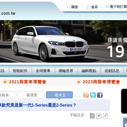
車訊
智能鉅作
全球賽事
兩輪世界
編輯觀點
促銷訊息
2021商業車博覽會
2023商業車博覽會
規格表
看環景
看本文
是新一代1-Series還是2-Series？
字級設定：