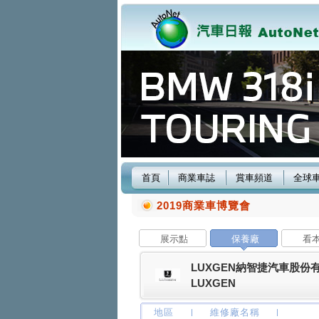
首頁
商業車誌
賞車頻道
全球
2019商業車博覽會
展示點
保養廠
看
LUXGEN納智捷汽車股份
LUXGEN
地區
維修廠名稱