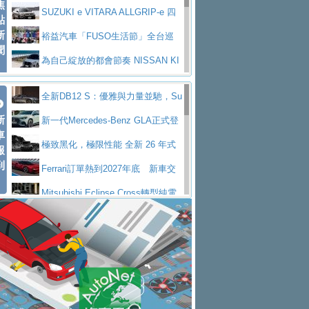
焦
V Prestige
SUZUKI e VITARA ALLGRIP-e 四
點
新
驅精神的純電新詮釋
裕益汽車「FUSO生活節」全台巡
聞
迴 結合生活體驗、交通安全與購車優惠
為自己綻放的都會節奏 NISSAN KI
CKS SAKURA
為品味獨具層峰買家打造的頂級座
全新DB12 S：優雅與力量並馳，Su
駕，MAZDA CX-90 33T AWD Premium Ca
安心舒適旅游的好夥伴 MG HS PH
新
per Tourer的顛峰之作
新一代Mercedes-Benz GLA正式登
ptain Seat
EV
許自己和家人一部舒適安全又高科
車
場 續航最高657公里、支援320kW快充
極致黑化，極限性能 全新 26 年式
報
技的座駕! Ford Territory中型油電休旅
後疫情時代最安全高效重型卡車FU
到
DEFENDER OCTA BLACK 限量登台
Ferrari訂單熱到2027年底 新車交
SO Super Great今日在台登場，結合先進安
中部車業老字號佳樂汽車取得Stella
付至少得等一年以上
Mitsubishi Eclipse Cross轉型純電
全輔助科技
ntis四品牌經銷權，全新多品牌旗艦展示中
屏東特搜大隊再添新利器 SITRAK
休旅 87kWh電池續航超過600公里
全新BMW 318i Touring豪華旅行車
心開幕啟用
救助器材車
買氣不衰、SUZUKI經銷商勇於開啟
全台限量200台 進化現型
不等零關稅的紅利，Jeep品牌今日
全新大店，新北都鈴木占地500坪土城旗艦
2025第七屆ISUZU運轉職人挑戰賽
起展開首批車交車
Volvo EX60 即將叩關，靜肅性、底
展示中心開幕
熱血登場 展現極致車技與專業職人精神
H2GP世界總決賽圓滿落幕 台灣團
盤與數位介面搶先揭露
Audi Q9 將於 2026 年底上市 旗艦
隊表現精彩
淨零減碳指標性應用 純電動水泥預