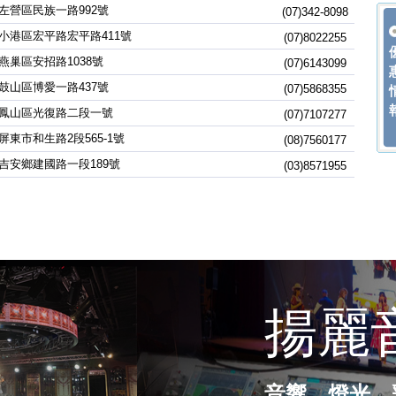
左營區民族一路992號
(07)342-8098
小港區宏平路宏平路411號
(07)8022255
燕巢區安招路1038號
(07)6143099
鼓山區博愛一路437號
(07)5868355
鳳山區光復路二段一號
(07)7107277
屏東市和生路2段565-1號
(08)7560177
吉安鄉建國路一段189號
(03)8571955