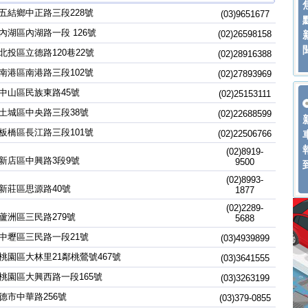
五結鄉中正路三段228號
(03)9651677
內湖區內湖路一段 126號
(02)26598158
北投區立德路120巷22號
(02)28916388
南港區南港路三段102號
(02)27893969
中山區民族東路45號
(02)25153111
土城區中央路三段38號
(02)22688599
板橋區長江路三段101號
(02)22506766
(02)8919-
新店區中興路3段9號
9500
(02)8993-
新莊區思源路40號
1877
(02)2289-
蘆洲區三民路279號
5688
中壢區三民路一段21號
(03)4939899
桃園區大林里21鄰桃鶯號467號
(03)3641555
桃園區大興西路一段165號
(03)3263199
德市中華路256號
(03)379-0855