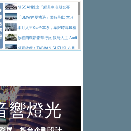
價89萬起
edes-AMG 全新GT 4-Door Coupe全球首發
福斯推出首款GTI純電性能掀背ID.
勇奪中型貨車銷售冠軍
父親節霸氣獻禮！PGO 威力125 最
NISSAN推出「經典車老朋友專
Polo GTI，擁有226匹馬力和零百加速 6.8
Jaguar 公布四門 GT車款正式車名
優
低入手價 $60,900 起 省油ｘ安全ｘ大空間
福斯商旅挺頭家 推出「德系質感 精
案」 以匠人精神煥新珍品座駕
「BMW仲夏禮遇」限時呈獻 本月
惠
秒的實力
為JAGUAR TYPE 01
終於跟上進度，LEXUS發表首款三
陪爸爸輕鬆
算圓夢」專案
和運租車榮獲國家品牌玉山獎 以智
入主即享尊榮豪華五星假期 多元優購方案
本月入主Kia全車系，享限時專屬禮
情
報
排六座純電旗艦休旅 TZ
有錢也買不到的Golf R！福斯打造
慧移動與綠能創新
Volvo Trucks 承諾成為高科技供應
同步實施
遇
啟程四環新豪華行旅 限時入主 Audi
全新Golf R 24h賽車將挑戰紐柏林24小時耐
SKODA公布全新小型純電跨界休旅
鏈的可靠夥伴
XFORCE攜手臺南祀典大天后宮 試
A6 旗艦陣容 低月付5,888元起及3 年乙式險
盛夏啟程！TAIWAN SUZUKI 八月
久賽
Epiq內裝設計，預計5月19日全球首發
福斯全新 ID. Polo 起跳價約台幣94
乘就送限量「幸福駕到」過爐御守
NISSAN X-TRAIL 上市首月銷量
購置金
禮遇全面升級
無懼暑假出行！ZS玩美Cool版與G5
萬，續航里程可達到455公里附氣動式按摩
福斯宣布Golf與T-Roc推出Full Hybri
躋身同級前3名
格上租車暑期享8% LINE POINTS
0 PLUS酷涼特仕版升級通風座椅
Ford天外飛來禮 Territory旗艦響宴
座椅
d全油電複合動力車型，預計於今年第四季
KIA米蘭設計周展出Vision Meta Tu
回饋 再抽黑鑰匙尊榮禮遇
Toyota歐洲純電車銷量翻倍 2026
三件組 再享0利率 入主再抽美國雙人來回機
Forester油電版上市週年保固升級
上市
rismo概念車並公布所有相關資訊，未來將
BMW 旗艦房車7系列中期改款，外
上半年成長113％
Subaru推動燃油、油電與純電車混
票
父親節再享SUBARU爸氣豪禮
PEUGEOT、CITROEN「EN ROU
是命名為EV8
觀煥然一新、內裝科技與電動車續航里程大
借「東風」之力，HONDA推出中國
線生產 以彈性製造應對市場變化
魅力 自成焦點 胡宇威擔任 The all-
TE！La Vie en Route｜法式日常，即刻啟
全能ZS翻玩新視界！全新27年式換
幅升級
製造日本重新貼牌全新4代Insight純電動休
new T-Roc 品牌大使 攜手Volkswagen展現
匠心淬鍊展現世代躍進 ALL-NEW
程」 全車系享 5 年
裝曜黑風格套件 含舊換新60萬內輕鬆入手
暑假購車趁現在！ PGO 全車系一
旅
不被定義的
MAZDA CX-5 延長保固禮遇限時實施
2026 Honda Motorcycle Cruiser 風
日限定賞車會 指定車款送3,000元加油卡
特斯拉掀充電價格戰 EVOASIS推
格騎士趴圓滿落幕 風格由你定義！一起騎
全台最速充電樁降臨桃園！ 華城電
訂閱制假日最低5.25元會員優惠
Honda Motorcycle攜手築間餐飲集