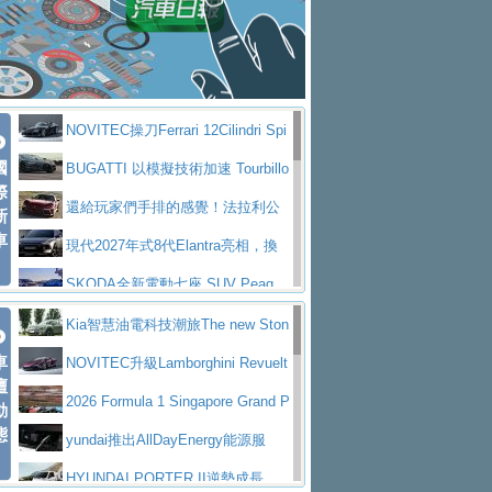
大型 SUV 鎖定七人座豪華市場
BMW攜手漫威電影【蜘蛛人：重生
拌車
消防車除了滅火裝備還需要什麼？
日】
Skoda 發表全新 Peaq 內裝：七人
一探SITRAK “準” 消防車的究竟
大益金龍初試啼聲，汽柴油5噸貨車
座純電旗艦 SUV，行李廂最大可達 935 公
全新純電 Mercedes-Benz C 400 4
不是對手
正宗年鑑2025年全球自動車年鑑1月
升
MATIC Electric 登場
奢華與科技大躍進，MAZDA全新3
NOVITEC操刀Ferrari 12Cilindri Spi
下旬問世！
2024第六屆ISUZU運轉職人挑戰賽
代CX-5全方位進化提前亮相並展開預售94.9
馬自達公布 2027 年式 MX-5 更
國
der 碳纖維空力、鍛造輪圈與Inconel排氣
BUGATTI 以模擬技術加速 Tourbillo
首度前進南台灣熱烈開戰
豪華電能休旅新星 Audi Q4 Sportba
際
萬起
新，新增 Yakudo 特別版
Skoda Peaq 發表全新電動動力系
上身
n 動態開發
還給玩家們手排的感覺！法拉利公
新
ck 55 e-tron S line
Scania Taiwan 逆風而行，加深力
統 最長續航逾 640 公里、支援雙向供電
BMW M2 首度導入 xDrive 四驅，
車
布12Cilidri Manaule手排超跑產品細節
現代2027年式8代Elantra亮相，換
道投資布局
美國與瑞士需求成關鍵推手
The all-new T-Roc 魅力 自成焦點
裝更銳利的造型、更先進的資訊娛樂系統及
SKODA全新電動七座 SUV Peaq
Maserati GT2 Stradale「Tribute to
更高效的動力
問世，擁有品牌史上最寬敞且豪華的座艙
AUDI推出首款高性能油電超跑Nuvo
Kia智慧油電科技潮旅The new Ston
MC12」全球首度亮相
迎接 RANGE ROVER 品牌家族第
車
lari，0到100公里加速2.6秒、極速350公里
百年三叉戟傳奇再啟程 Maserati 重
ic 1-7月累計銷量創歷史新高
NOVITEC升級Lamborghini Revuelt
壇
五位成員 全新 RANGE ROVER GT 預告登
造型華麗時尚、科技座艙再進化，P
／小時
返 1000 Miglia 傳承競速榮耀
法拉利首款純電跑車Luce亮相，最
o 綜效輸出增至1,048匹
2026 Formula 1 Singapore Grand P
動
場
eugeot 208小改款發表上市94.8萬起
態
大馬力超過1000匹並具備530公里最大續航
小車大空間、座艙科技更先進，SK
rix 新加坡大獎賽 Audi 極速之旅開放報名
yundai推出AllDayEnergy能源服
里程
ODA發表全新純電跨界休旅Eipq祭平民化車
賓士AMG.EA專屬平台首作，Merc
務 讓電動車化身行動儲能系統
HYUNDAI PORTER II逆勢成長，