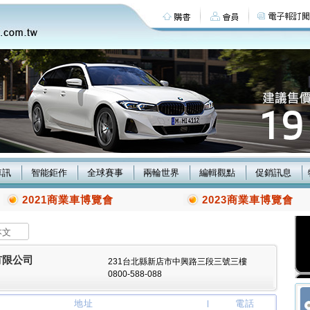
車訊
智能鉅作
全球賽事
兩輪世界
編輯觀點
促銷訊息
2021商業車博覽會
2023商業車博覽會
本文
有限公司
231台北縣新店市中興路三段三號三樓
0800-588-088
地址
電話