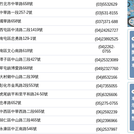
竹北市中華路658號
(03)5532629
中華路一段257-2號
(03)531-8155
國華路658號
(037)371-688
西屯區中清路二段1419號
(04)24262727
南屯區忠勇路129-1號
(04)23892525
(04)2262-
南區文心南路618號
0755
潭子區中山路三段427號
(04)25323089
草屯鎮博愛路668號
(049)2327760
大村鄉中山路二段39號
(04)8532166
彰化市金馬路2段553號
(04)7355055
虎尾鎮平和里平和路24-50號
(05)6326606
忠孝路652號
(05)275-0755
中西區中華西路二段665號
(06)2592239
歸仁區中山路三段465號
(06)2396966
永康區中正南路546號
(06)2537997