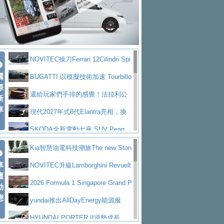
大型 SUV 鎖定七人座豪華市場
BMW攜手漫威電影【蜘蛛人：重生
拌車
消防車除了滅火裝備還需要什麼？
日】
Skoda 發表全新 Peaq 內裝：七人
一探SITRAK “準” 消防車的究竟
大益金龍初試啼聲，汽柴油5噸貨車
座純電旗艦 SUV，行李廂最大可達 935 公
全新純電 Mercedes-Benz C 400 4
不是對手
正宗年鑑2025年全球自動車年鑑1月
升
MATIC Electric 登場
奢華與科技大躍進，MAZDA全新3
NOVITEC操刀Ferrari 12Cilindri Spi
下旬問世！
2024第六屆ISUZU運轉職人挑戰賽
代CX-5全方位進化提前亮相並展開預售94.9
馬自達公布 2027 年式 MX-5 更
國
der 碳纖維空力、鍛造輪圈與Inconel排氣
BUGATTI 以模擬技術加速 Tourbillo
首度前進南台灣熱烈開戰
豪華電能休旅新星 Audi Q4 Sportba
際
萬起
新，新增 Yakudo 特別版
Skoda Peaq 發表全新電動動力系
上身
n 動態開發
還給玩家們手排的感覺！法拉利公
新
ck 55 e-tron S line
Scania Taiwan 逆風而行，加深力
統 最長續航逾 640 公里、支援雙向供電
BMW M2 首度導入 xDrive 四驅，
車
布12Cilidri Manaule手排超跑產品細節
現代2027年式8代Elantra亮相，換
道投資布局
美國與瑞士需求成關鍵推手
The all-new T-Roc 魅力 自成焦點
裝更銳利的造型、更先進的資訊娛樂系統及
SKODA全新電動七座 SUV Peaq
Maserati GT2 Stradale「Tribute to
更高效的動力
問世，擁有品牌史上最寬敞且豪華的座艙
AUDI推出首款高性能油電超跑Nuvo
Kia智慧油電科技潮旅The new Ston
MC12」全球首度亮相
迎接 RANGE ROVER 品牌家族第
車
lari，0到100公里加速2.6秒、極速350公里
百年三叉戟傳奇再啟程 Maserati 重
ic 1-7月累計銷量創歷史新高
NOVITEC升級Lamborghini Revuelt
壇
五位成員 全新 RANGE ROVER GT 預告登
造型華麗時尚、科技座艙再進化，P
／小時
返 1000 Miglia 傳承競速榮耀
法拉利首款純電跑車Luce亮相，最
o 綜效輸出增至1,048匹
2026 Formula 1 Singapore Grand P
動
場
eugeot 208小改款發表上市94.8萬起
態
大馬力超過1000匹並具備530公里最大續航
小車大空間、座艙科技更先進，SK
rix 新加坡大獎賽 Audi 極速之旅開放報名
yundai推出AllDayEnergy能源服
里程
ODA發表全新純電跨界休旅Eipq祭平民化車
賓士AMG.EA專屬平台首作，Merc
務 讓電動車化身行動儲能系統
HYUNDAI PORTER II逆勢成長，