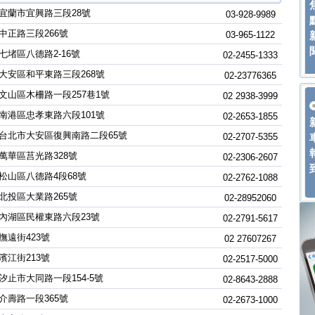
宜蘭市宜興路三段28號
03-928-9989
中正路三段266號
03-965-1122
七堵區八德路2-16號
02-2455-1333
大安區和平東路三段268號
02-23776365
文山區木柵路一段257巷1號
02 2938-3999
南港區忠孝東路六段101號
02-2653-1855
台北市大安區復興南路二段65號
02-2707-5355
萬華區莒光路328號
02-2306-2607
松山區八德路4段68號
02-2762-1088
北投區大業路265號
02-28952060
內湖區民權東路六段23號
02-2791-5617
撫遠街423號
02 27607267
濱江街213號
02-2517-5000
汐止市大同路一段154-5號
02-8643-2888
介壽路一段365號
02-2673-1000