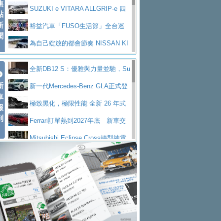
焦
V Prestige
SUZUKI e VITARA ALLGRIP-e 四
點
新
驅精神的純電新詮釋
裕益汽車「FUSO生活節」全台巡
聞
迴 結合生活體驗、交通安全與購車優惠
為自己綻放的都會節奏 NISSAN KI
CKS SAKURA
為品味獨具層峰買家打造的頂級座
全新DB12 S：優雅與力量並馳，Su
駕，MAZDA CX-90 33T AWD Premium Ca
安心舒適旅游的好夥伴 MG HS PH
新
per Tourer的顛峰之作
新一代Mercedes-Benz GLA正式登
ptain Seat
EV
許自己和家人一部舒適安全又高科
車
場 續航最高657公里、支援320kW快充
極致黑化，極限性能 全新 26 年式
報
技的座駕! Ford Territory中型油電休旅
後疫情時代最安全高效重型卡車FU
到
DEFENDER OCTA BLACK 限量登台
Ferrari訂單熱到2027年底 新車交
SO Super Great今日在台登場，結合先進安
中部車業老字號佳樂汽車取得Stella
付至少得等一年以上
Mitsubishi Eclipse Cross轉型純電
全輔助科技
ntis四品牌經銷權，全新多品牌旗艦展示中
屏東特搜大隊再添新利器 SITRAK
休旅 87kWh電池續航超過600公里
全新BMW 318i Touring豪華旅行車
心開幕啟用
救助器材車
買氣不衰、SUZUKI經銷商勇於開啟
全台限量200台 進化現型
不等零關稅的紅利，Jeep品牌今日
全新大店，新北都鈴木占地500坪土城旗艦
2025第七屆ISUZU運轉職人挑戰賽
起展開首批車交車
Volvo EX60 即將叩關，靜肅性、底
展示中心開幕
熱血登場 展現極致車技與專業職人精神
H2GP世界總決賽圓滿落幕 台灣團
盤與數位介面搶先揭露
Audi Q9 將於 2026 年底上市 旗艦
隊表現精彩
淨零減碳指標性應用 純電動水泥預