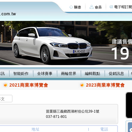
車訊
智能鉅作
全球賽事
兩輪世界
編輯觀點
促銷訊息
2021商業車博覽會
2023商業車博覽會
本文
苗栗縣三義鄉西湖村伯公坑39-1號
037-871-801
地址
電話