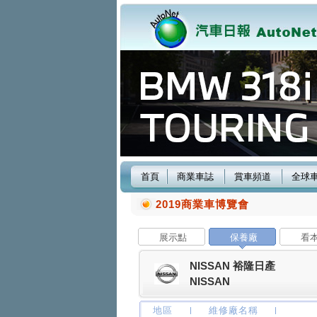
首頁
商業車誌
賞車頻道
全球
2019商業車博覽會
展示點
保養廠
看
NISSAN 裕隆日產
NISSAN
地區
維修廠名稱