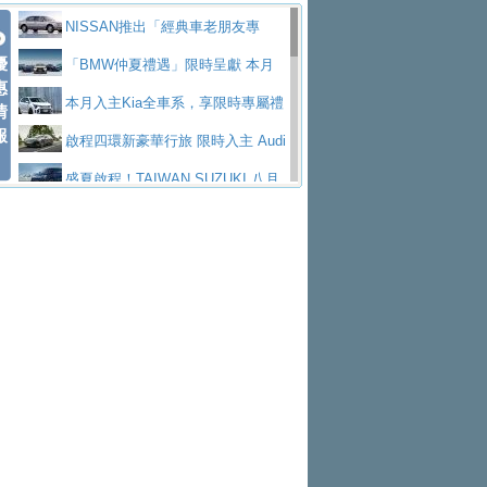
價89萬起
edes-AMG 全新GT 4-Door Coupe全球首發
福斯推出首款GTI純電性能掀背ID.
勇奪中型貨車銷售冠軍
父親節霸氣獻禮！PGO 威力125 最
NISSAN推出「經典車老朋友專
Polo GTI，擁有226匹馬力和零百加速 6.8
Jaguar 公布四門 GT車款正式車名
優
低入手價 $60,900 起 省油ｘ安全ｘ大空間
福斯商旅挺頭家 推出「德系質感 精
案」 以匠人精神煥新珍品座駕
「BMW仲夏禮遇」限時呈獻 本月
惠
秒的實力
為JAGUAR TYPE 01
終於跟上進度，LEXUS發表首款三
陪爸爸輕鬆
算圓夢」專案
和運租車榮獲國家品牌玉山獎 以智
入主即享尊榮豪華五星假期 多元優購方案
本月入主Kia全車系，享限時專屬禮
情
報
排六座純電旗艦休旅 TZ
有錢也買不到的Golf R！福斯打造
慧移動與綠能創新
Volvo Trucks 承諾成為高科技供應
同步實施
遇
啟程四環新豪華行旅 限時入主 Audi
全新Golf R 24h賽車將挑戰紐柏林24小時耐
SKODA公布全新小型純電跨界休旅
鏈的可靠夥伴
XFORCE攜手臺南祀典大天后宮 試
A6 旗艦陣容 低月付5,888元起及3 年乙式險
盛夏啟程！TAIWAN SUZUKI 八月
久賽
Epiq內裝設計，預計5月19日全球首發
福斯全新 ID. Polo 起跳價約台幣94
乘就送限量「幸福駕到」過爐御守
NISSAN X-TRAIL 上市首月銷量
購置金
禮遇全面升級
無懼暑假出行！ZS玩美Cool版與G5
萬，續航里程可達到455公里附氣動式按摩
福斯宣布Golf與T-Roc推出Full Hybri
躋身同級前3名
格上租車暑期享8% LINE POINTS
0 PLUS酷涼特仕版升級通風座椅
Ford天外飛來禮 Territory旗艦響宴
座椅
d全油電複合動力車型，預計於今年第四季
KIA米蘭設計周展出Vision Meta Tu
回饋 再抽黑鑰匙尊榮禮遇
Toyota歐洲純電車銷量翻倍 2026
三件組 再享0利率 入主再抽美國雙人來回機
Forester油電版上市週年保固升級
上市
rismo概念車並公布所有相關資訊，未來將
BMW 旗艦房車7系列中期改款，外
上半年成長113％
Subaru推動燃油、油電與純電車混
票
父親節再享SUBARU爸氣豪禮
PEUGEOT、CITROEN「EN ROU
是命名為EV8
觀煥然一新、內裝科技與電動車續航里程大
借「東風」之力，HONDA推出中國
線生產 以彈性製造應對市場變化
魅力 自成焦點 胡宇威擔任 The all-
TE！La Vie en Route｜法式日常，即刻啟
全能ZS翻玩新視界！全新27年式換
幅升級
製造日本重新貼牌全新4代Insight純電動休
new T-Roc 品牌大使 攜手Volkswagen展現
匠心淬鍊展現世代躍進 ALL-NEW
程」 全車系享 5 年
裝曜黑風格套件 含舊換新60萬內輕鬆入手
暑假購車趁現在！ PGO 全車系一
旅
不被定義的
MAZDA CX-5 延長保固禮遇限時實施
2026 Honda Motorcycle Cruiser 風
日限定賞車會 指定車款送3,000元加油卡
特斯拉掀充電價格戰 EVOASIS推
格騎士趴圓滿落幕 風格由你定義！一起騎
全台最速充電樁降臨桃園！ 華城電
訂閱制假日最低5.25元會員優惠
Honda Motorcycle攜手築間餐飲集