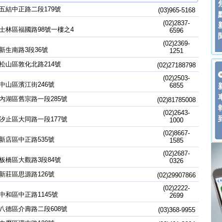
五結中正路二段179號
(03)965-5168
(02)2837-
士林區福國路98號一樓之4
6596
(02)2369-
新生南路3段36號
1251
松山區敦化北路214號
(02)27188798
(02)2503-
中山區濱江街246號
6855
內湖區舊宗路一段285號
(02)81785008
(02)2643-
汐止區大同路一段177號
1000
(02)8667-
新店區中正路535號
1585
(02)2687-
板橋區大觀路3段84號
0326
新莊區思源路126號
(02)29907866
(02)2222-
中和區中正路1145號
2699
八德區介壽路二段608號
(03)368-9955