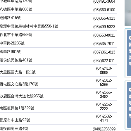
中壢區環南路120號
(03)491-3604
八德區中華路608號
(03)360-6100
經國路415號
(03)355-6323
龍潭中豐路烏樹林村中豐路558-1號
(03)499-5323
竹北市中華路658號
(03)553-8011
中華路2段35號
(03)535-7911
國華路961號
(037)361-813
頭份鎮民族路461號
(037)622-011
(04)2418-
大里區國光路一段1號
0998
(04)2312-
西屯區文心路3段170號
5366
(04)2665-
沙鹿區台灣大道七段955號
3482
(04)2262-
南區復興路1段329號
2222
(04)2532-
豐原市中山路92號
4171
南投南崗三路4號
(049)2258899