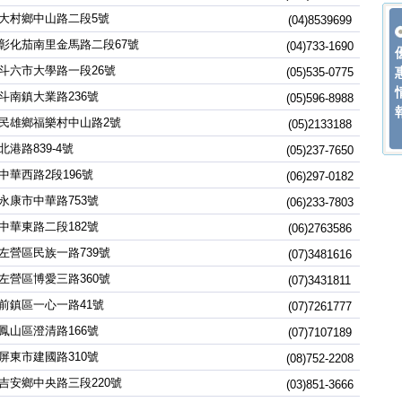
大村鄉中山路二段5號
(04)8539699
彰化茄南里金馬路二段67號
(04)733-1690
斗六市大學路一段26號
(05)535-0775
斗南鎮大業路236號
(05)596-8988
民雄鄉福樂村中山路2號
(05)2133188
港路839-4號
(05)237-7650
中華西路2段196號
(06)297-0182
永康市中華路753號
(06)233-7803
中華東路二段182號
(06)2763586
左營區民族一路739號
(07)3481616
左營區博愛三路360號
(07)3431811
前鎮區一心一路41號
(07)7261777
鳳山區澄清路166號
(07)7107189
屏東市建國路310號
(08)752-2208
吉安鄉中央路三段220號
(03)851-3666