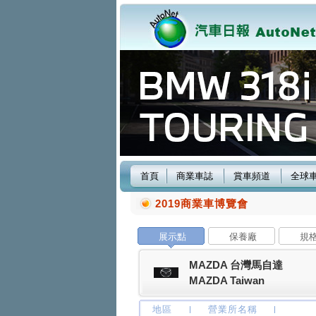
首頁
商業車誌
賞車頻道
全球
2019商業車博覽會
展示點
保養廠
規
MAZDA 台灣馬自達
MAZDA Taiwan
地區
營業所名稱