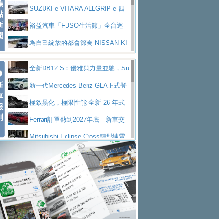
焦
V Prestige
SUZUKI e VITARA ALLGRIP-e 四
點
新
驅精神的純電新詮釋
裕益汽車「FUSO生活節」全台巡
聞
迴 結合生活體驗、交通安全與購車優惠
為自己綻放的都會節奏 NISSAN KI
CKS SAKURA
為品味獨具層峰買家打造的頂級座
全新DB12 S：優雅與力量並馳，Su
駕，MAZDA CX-90 33T AWD Premium Ca
安心舒適旅游的好夥伴 MG HS PH
新
per Tourer的顛峰之作
新一代Mercedes-Benz GLA正式登
ptain Seat
EV
許自己和家人一部舒適安全又高科
車
場 續航最高657公里、支援320kW快充
極致黑化，極限性能 全新 26 年式
報
技的座駕! Ford Territory中型油電休旅
後疫情時代最安全高效重型卡車FU
到
DEFENDER OCTA BLACK 限量登台
Ferrari訂單熱到2027年底 新車交
SO Super Great今日在台登場，結合先進安
中部車業老字號佳樂汽車取得Stella
付至少得等一年以上
Mitsubishi Eclipse Cross轉型純電
全輔助科技
ntis四品牌經銷權，全新多品牌旗艦展示中
屏東特搜大隊再添新利器 SITRAK
休旅 87kWh電池續航超過600公里
全新BMW 318i Touring豪華旅行車
心開幕啟用
救助器材車
買氣不衰、SUZUKI經銷商勇於開啟
全台限量200台 進化現型
不等零關稅的紅利，Jeep品牌今日
全新大店，新北都鈴木占地500坪土城旗艦
2025第七屆ISUZU運轉職人挑戰賽
起展開首批車交車
Volvo EX60 即將叩關，靜肅性、底
展示中心開幕
熱血登場 展現極致車技與專業職人精神
H2GP世界總決賽圓滿落幕 台灣團
盤與數位介面搶先揭露
Audi Q9 將於 2026 年底上市 旗艦
隊表現精彩
淨零減碳指標性應用 純電動水泥預