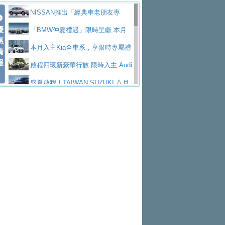
價89萬起
edes-AMG 全新GT 4-Door Coupe全球首發
福斯推出首款GTI純電性能掀背ID.
勇奪中型貨車銷售冠軍
父親節霸氣獻禮！PGO 威力125 最
NISSAN推出「經典車老朋友專
Polo GTI，擁有226匹馬力和零百加速 6.8
Jaguar 公布四門 GT車款正式車名
優
低入手價 $60,900 起 省油ｘ安全ｘ大空間
福斯商旅挺頭家 推出「德系質感 精
案」 以匠人精神煥新珍品座駕
「BMW仲夏禮遇」限時呈獻 本月
惠
秒的實力
為JAGUAR TYPE 01
終於跟上進度，LEXUS發表首款三
陪爸爸輕鬆
算圓夢」專案
yundai推出AllDayEnergy能源服
入主即享尊榮豪華五星假期 多元優購方案
本月入主Kia全車系，享限時專屬禮
情
報
排六座純電旗艦休旅 TZ
有錢也買不到的Golf R！福斯打造
務 讓電動車化身行動儲能系統
NISSAN X-TRAIL 上市首月銷量
同步實施
遇
啟程四環新豪華行旅 限時入主 Audi
全新Golf R 24h賽車將挑戰紐柏林24小時耐
SKODA公布全新小型純電跨界休旅
躋身同級前3名
Toyota歐洲純電車銷量翻倍 2026
A6 旗艦陣容 低月付5,888元起及3 年乙式險
盛夏啟程！TAIWAN SUZUKI 八月
久賽
Epiq內裝設計，預計5月19日全球首發
福斯全新 ID. Polo 起跳價約台幣94
上半年成長113％
XFORCE攜手臺南祀典大天后宮 試
購置金
禮遇全面升級
無懼暑假出行！ZS玩美Cool版與G5
萬，續航里程可達到455公里附氣動式按摩
福斯宣布Golf與T-Roc推出Full Hybri
乘就送限量「幸福駕到」過爐御守
Subaru推動燃油、油電與純電車混
0 PLUS酷涼特仕版升級通風座椅
Ford天外飛來禮 Territory旗艦響宴
座椅
d全油電複合動力車型，預計於今年第四季
KIA米蘭設計周展出Vision Meta Tu
線生產 以彈性製造應對市場變化
Volvo Trucks 承諾成為高科技供應
三件組 再享0利率 入主再抽美國雙人來回機
Forester油電版上市週年保固升級
上市
rismo概念車並公布所有相關資訊，未來將
BMW 旗艦房車7系列中期改款，外
鏈的可靠夥伴
格上租車暑期享8% LINE POINTS
票
父親節再享SUBARU爸氣豪禮
PEUGEOT、CITROEN「EN ROU
是命名為EV8
觀煥然一新、內裝科技與電動車續航里程大
借「東風」之力，HONDA推出中國
回饋 再抽黑鑰匙尊榮禮遇
匠心淬鍊展現世代躍進 ALL-NEW
TE！La Vie en Route｜法式日常，即刻啟
全能ZS翻玩新視界！全新27年式換
幅升級
製造日本重新貼牌全新4代Insight純電動休
MAZDA CX-5 延長保固禮遇限時實施
魅力 自成焦點 胡宇威擔任 The all-
程」 全車系享 5 年
裝曜黑風格套件 含舊換新60萬內輕鬆入手
暑假購車趁現在！ PGO 全車系一
旅
new T-Roc 品牌大使 攜手Volkswagen展現
2026 Honda Motorcycle Cruiser 風
日限定賞車會 指定車款送3,000元加油卡
特斯拉掀充電價格戰 EVOASIS推
不被定義的
格騎士趴圓滿落幕 風格由你定義！一起騎
Skoda Motorsport 125 週年 全台 R
訂閱制假日最低5.25元會員優惠
Honda Motorcycle攜手築間餐飲集