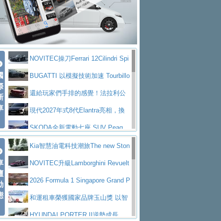
大型 SUV 鎖定七人座豪華市場
BMW攜手漫威電影【蜘蛛人：重生
拌車
消防車除了滅火裝備還需要什麼？
日】
Skoda 發表全新 Peaq 內裝：七人
一探SITRAK “準” 消防車的究竟
大益金龍初試啼聲，汽柴油5噸貨車
座純電旗艦 SUV，行李廂最大可達 935 公
全新純電 Mercedes-Benz C 400 4
不是對手
正宗年鑑2025年全球自動車年鑑1月
升
MATIC Electric 登場
奢華與科技大躍進，MAZDA全新3
NOVITEC操刀Ferrari 12Cilindri Spi
下旬問世！
2024第六屆ISUZU運轉職人挑戰賽
代CX-5全方位進化提前亮相並展開預售94.9
馬自達公布 2027 年式 MX-5 更
國
der 碳纖維空力、鍛造輪圈與Inconel排氣
BUGATTI 以模擬技術加速 Tourbillo
首度前進南台灣熱烈開戰
豪華電能休旅新星 Audi Q4 Sportba
際
萬起
新，新增 Yakudo 特別版
Skoda Peaq 發表全新電動動力系
上身
n 動態開發
還給玩家們手排的感覺！法拉利公
新
ck 55 e-tron S line
Scania Taiwan 逆風而行，加深力
統 最長續航逾 640 公里、支援雙向供電
BMW M2 首度導入 xDrive 四驅，
車
布12Cilidri Manaule手排超跑產品細節
現代2027年式8代Elantra亮相，換
道投資布局
美國與瑞士需求成關鍵推手
The all-new T-Roc 魅力 自成焦點
裝更銳利的造型、更先進的資訊娛樂系統及
SKODA全新電動七座 SUV Peaq
Maserati GT2 Stradale「Tribute to
更高效的動力
問世，擁有品牌史上最寬敞且豪華的座艙
AUDI推出首款高性能油電超跑Nuvo
Kia智慧油電科技潮旅The new Ston
MC12」全球首度亮相
迎接 RANGE ROVER 品牌家族第
車
lari，0到100公里加速2.6秒、極速350公里
百年三叉戟傳奇再啟程 Maserati 重
ic 1-7月累計銷量創歷史新高
NOVITEC升級Lamborghini Revuelt
壇
五位成員 全新 RANGE ROVER GT 預告登
造型華麗時尚、科技座艙再進化，P
／小時
返 1000 Miglia 傳承競速榮耀
法拉利首款純電跑車Luce亮相，最
o 綜效輸出增至1,048匹
2026 Formula 1 Singapore Grand P
動
場
eugeot 208小改款發表上市94.8萬起
態
大馬力超過1000匹並具備530公里最大續航
小車大空間、座艙科技更先進，SK
rix 新加坡大獎賽 Audi 極速之旅開放報名
和運租車榮獲國家品牌玉山獎 以智
里程
ODA發表全新純電跨界休旅Eipq祭平民化車
賓士AMG.EA專屬平台首作，Merc
慧移動與綠能創新
HYUNDAI PORTER II逆勢成長，