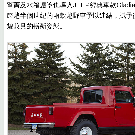
擎蓋及水箱護罩也導入JEEP經典車款Gladi
跨越半個世紀的兩款越野車予以連結，賦予
貌兼具的嶄新姿態。