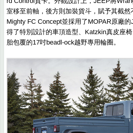
rd Control貨卡。外觀設計上，JEEP將Wrangl
室移至前軸，後方則加裝貨斗，賦予其截然
Mighty FC Concept並採用了MOPAR原
得了特別設計的車頂造型、Katzkin真皮座
胎包覆的17吋beadl-ock越野專用輪圈。