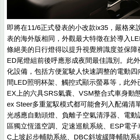
即將在11/6正式發表的小改款ix35，嚴格來
表的海外版相同，外觀最大特徵在於導入LE
條絕美的日行燈得以提升視覺辨識度並保障
ED尾燈組前後呼應形成夜間最佳識別。此
化設備，包括方便駕駛人快速調整的電動四
間LED照明杯架、觸控式顯示螢幕等，此外已經
EX上的六具SRS氣囊、VSM整合式車身動
ex Steer多重駕馭模式都可能會列入配備
光感應自動頭燈、負離子空氣清淨器、電動
區獨立恆溫空調、定速巡航系統、ESP電子
C上坡起步輔助系統、DBC斜坡緩降輔助系