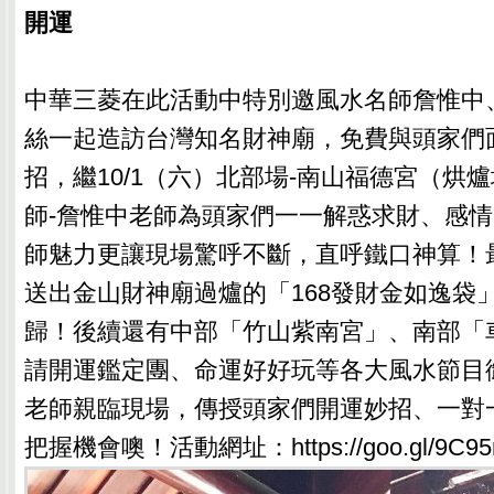
開運
中華三菱在此活動中特別邀風水名師詹惟中
絲一起造訪台灣知名財神廟，免費與頭家們
招，繼10/1（六）北部場-南山福德宮（烘
師-詹惟中老師為頭家們一一解惑求財、感
師魅力更讓現場驚呼不斷，直呼鐵口神算！
送出金山財神廟過爐的「168發財金如逸袋
歸！後續還有中部「竹山紫南宮」、南部「
請開運鑑定團、命運好好玩等各大風水節目
老師親臨現場，傳授頭家們開運妙招、一對
把握機會噢！活動網址：https://goo.gl/9C95