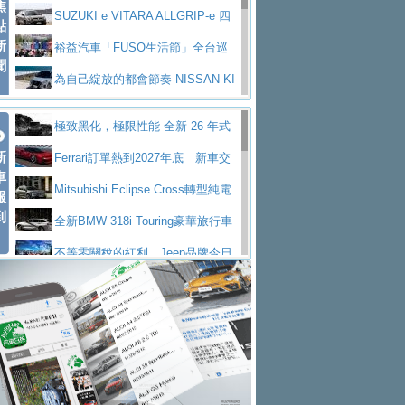
焦
V Prestige
SUZUKI e VITARA ALLGRIP-e 四
點
新
驅精神的純電新詮釋
裕益汽車「FUSO生活節」全台巡
聞
迴 結合生活體驗、交通安全與購車優惠
為自己綻放的都會節奏 NISSAN KI
CKS SAKURA
為品味獨具層峰買家打造的頂級座
極致黑化，極限性能 全新 26 年式
駕，MAZDA CX-90 33T AWD Premium Ca
安心舒適旅游的好夥伴 MG HS PH
新
DEFENDER OCTA BLACK 限量登台
Ferrari訂單熱到2027年底 新車交
ptain Seat
EV
許自己和家人一部舒適安全又高科
車
付至少得等一年以上
Mitsubishi Eclipse Cross轉型純電
報
技的座駕! Ford Territory中型油電休旅
後疫情時代最安全高效重型卡車FU
到
休旅 87kWh電池續航超過600公里
全新BMW 318i Touring豪華旅行車
SO Super Great今日在台登場，結合先進安
中部車業老字號佳樂汽車取得Stella
全台限量200台 進化現型
不等零關稅的紅利，Jeep品牌今日
全輔助科技
ntis四品牌經銷權，全新多品牌旗艦展示中
屏東特搜大隊再添新利器 SITRAK
起展開首批車交車
Volvo EX60 即將叩關，靜肅性、底
心開幕啟用
救助器材車
買氣不衰、SUZUKI經銷商勇於開啟
盤與數位介面搶先揭露
Audi Q9 將於 2026 年底上市 旗艦
全新大店，新北都鈴木占地500坪土城旗艦
2025第七屆ISUZU運轉職人挑戰賽
大型 SUV 鎖定七人座豪華市場
BMW攜手漫威電影【蜘蛛人：重生
展示中心開幕
熱血登場 展現極致車技與專業職人精神
H2GP世界總決賽圓滿落幕 台灣團
日】
Skoda 發表全新 Peaq 內裝：七人
隊表現精彩
淨零減碳指標性應用 純電動水泥預