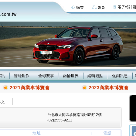
車訊
智能鉅作
全球賽事
兩輪世界
編輯觀點
促銷訊息
2021商業車博覽會
2023商業車博覽會
本文
台北市大同區承德路1段40號12樓
(02)2555-9211
地址
電話