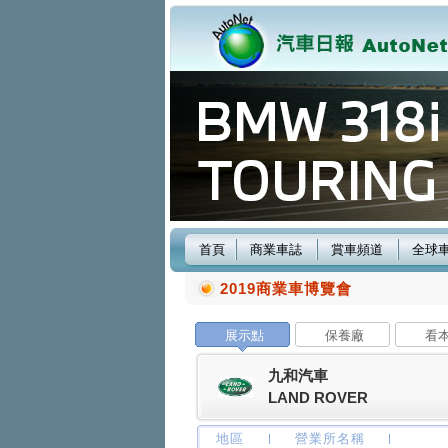
首頁
商業車誌
賞車頻道
全球
2019商業車博覽會
展示點
保養廠
看
九和汽車
LAND ROVER
地區
營業所名稱