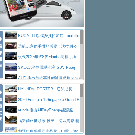
座純電旗艦 SUV，行李廂最大可達 935 公
全新純電 Mercedes-Benz C 400 4
拌車
消防車除了滅火裝備還需要什麼？
升
MATIC Electric 登場
奢華與科技大躍進，MAZDA全新3
一探SITRAK “準” 消防車的究竟
大益金龍初試啼聲，汽柴油5噸貨車
代CX-5全方位進化提前亮相並展開預售94.9
馬自達公布 2027 年式 MX-5 更
不是對手
正宗年鑑2025年全球自動車年鑑1月
萬起
新，新增 Yakudo 特別版
Skoda Peaq 發表全新電動動力系
BUGATTI 以模擬技術加速 Tourbillo
下旬問世！
2024第六屆ISUZU運轉職人挑戰賽
統 最長續航逾 640 公里、支援雙向供電
BMW M2 首度導入 xDrive 四驅，
國
n 動態開發
還給玩家們手排的感覺！法拉利公
首度前進南台灣熱烈開戰
豪華電能休旅新星 Audi Q4 Sportba
際
美國與瑞士需求成關鍵推手
The all-new T-Roc 魅力 自成焦點
布12Cilidri Manaule手排超跑產品細節
現代2027年式8代Elantra亮相，換
新
ck 55 e-tron S line
Scania Taiwan 逆風而行，加深力
Maserati GT2 Stradale「Tribute to
車
裝更銳利的造型、更先進的資訊娛樂系統及
SKODA全新電動七座 SUV Peaq
道投資布局
MC12」全球首度亮相
迎接 RANGE ROVER 品牌家族第
更高效的動力
問世，擁有品牌史上最寬敞且豪華的座艙
AUDI推出首款高性能油電超跑Nuvo
五位成員 全新 RANGE ROVER GT 預告登
造型華麗時尚、科技座艙再進化，P
lari，0到100公里加速2.6秒、極速350公里
百年三叉戟傳奇再啟程 Maserati 重
HYUNDAI PORTER II逆勢成長，
場
eugeot 208小改款發表上市94.8萬起
突然滿天都是小星星！ 台灣賓士突
車
／小時
返 1000 Miglia 傳承競速榮耀
法拉利首款純電跑車Luce亮相，最
勇奪中型貨車銷售冠軍
2026 Formula 1 Singapore Grand P
壇
襲式宣告全新 GLB 第四季上市即日起接單1
台灣僅此一台 ! ROYAL ENFIELD
大馬力超過1000匹並具備530公里最大續航
小車大空間、座艙科技更先進，SK
rix 新加坡大獎賽 Audi 極速之旅開放報名
yundai推出AllDayEnergy能源服
動
98萬起
SHOTGUN 650 x ROUGH CRAFTS 限量特
態
里程
ODA發表全新純電跨界休旅Eipq祭平民化車
賓士AMG.EA專屬平台首作，Merc
務 讓電動車化身行動儲能系統
福斯商旅挺頭家 推出「德系質感 精
仕版29日開放搶購
價89萬起
edes-AMG 全新GT 4-Door Coupe全球首發
福斯推出首款GTI純電性能掀背ID.
算圓夢」專案
和運租車榮獲國家品牌玉山獎 以智