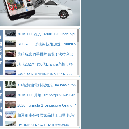
大型 SUV 鎖定七人座豪華市場
BMW攜手漫威電影【蜘蛛人：重生
拌車
消防車除了滅火裝備還需要什麼？
日】
Skoda 發表全新 Peaq 內裝：七人
一探SITRAK “準” 消防車的究竟
大益金龍初試啼聲，汽柴油5噸貨車
座純電旗艦 SUV，行李廂最大可達 935 公
全新純電 Mercedes-Benz C 400 4
不是對手
正宗年鑑2025年全球自動車年鑑1月
升
MATIC Electric 登場
奢華與科技大躍進，MAZDA全新3
NOVITEC操刀Ferrari 12Cilindri Spi
下旬問世！
2024第六屆ISUZU運轉職人挑戰賽
代CX-5全方位進化提前亮相並展開預售94.9
馬自達公布 2027 年式 MX-5 更
國
der 碳纖維空力、鍛造輪圈與Inconel排氣
BUGATTI 以模擬技術加速 Tourbillo
首度前進南台灣熱烈開戰
豪華電能休旅新星 Audi Q4 Sportba
際
萬起
新，新增 Yakudo 特別版
Skoda Peaq 發表全新電動動力系
上身
n 動態開發
還給玩家們手排的感覺！法拉利公
新
ck 55 e-tron S line
Scania Taiwan 逆風而行，加深力
統 最長續航逾 640 公里、支援雙向供電
BMW M2 首度導入 xDrive 四驅，
車
布12Cilidri Manaule手排超跑產品細節
現代2027年式8代Elantra亮相，換
道投資布局
美國與瑞士需求成關鍵推手
The all-new T-Roc 魅力 自成焦點
裝更銳利的造型、更先進的資訊娛樂系統及
SKODA全新電動七座 SUV Peaq
Maserati GT2 Stradale「Tribute to
更高效的動力
問世，擁有品牌史上最寬敞且豪華的座艙
AUDI推出首款高性能油電超跑Nuvo
Kia智慧油電科技潮旅The new Ston
MC12」全球首度亮相
迎接 RANGE ROVER 品牌家族第
車
lari，0到100公里加速2.6秒、極速350公里
百年三叉戟傳奇再啟程 Maserati 重
ic 1-7月累計銷量創歷史新高
NOVITEC升級Lamborghini Revuelt
壇
五位成員 全新 RANGE ROVER GT 預告登
造型華麗時尚、科技座艙再進化，P
／小時
返 1000 Miglia 傳承競速榮耀
法拉利首款純電跑車Luce亮相，最
o 綜效輸出增至1,048匹
2026 Formula 1 Singapore Grand P
動
場
eugeot 208小改款發表上市94.8萬起
態
大馬力超過1000匹並具備530公里最大續航
小車大空間、座艙科技更先進，SK
rix 新加坡大獎賽 Audi 極速之旅開放報名
和運租車榮獲國家品牌玉山獎 以智
里程
ODA發表全新純電跨界休旅Eipq祭平民化車
賓士AMG.EA專屬平台首作，Merc
慧移動與綠能創新
HYUNDAI PORTER II逆勢成長，