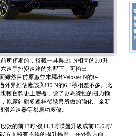
所預期的，搭載一具與i30 N相同的2.0升
組六速手排變速箱的搭配下，可輸出
。而雖然目前原廠並未釋出Veloster N的0-
不過外界推估應該與i30 N的6.1秒相差不多。此
上也較舊款更上層樓，除了更為線性的扭力輸
外，原廠針對多連桿後懸吊所做的強化、全新
制限滑差速器等都居功厥偉。
的前13吋/後11.8吋碟盤升級成前13.6吋/
煞性能方面將有不錯的提升幅度。在外觀方面，