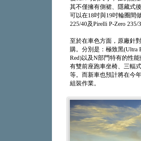
其不僅擁有側裙、隱藏式
可以在18吋與19吋輪圈間做選擇(分別
225/40及Pirelli P-Zero 23
至於在車色方面，原廠針
購。分別是：極致黑(Ultra Bla
Red)以及N部門特有的性能藍(
有雙前座跑車坐椅、三輻式方
等。而新車也預計將在今年
組裝作業。