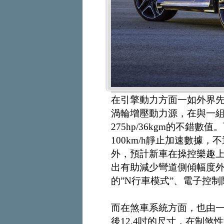
在引擎動力方面一如外界先前
渦輪增壓動力源，在與一
275hp/36kgm的不錯數值
100km/h靜止加速數據，
外，預計新車在操控樂趣
出有助減少彎道側傾幅度
的”N行車模式”、電子控
而在煞車系統方面，也由一般款
後12.4吋的尺寸，在制