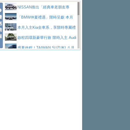
價89萬起
edes-AMG 全新GT 4-Door Coupe全球首發
福斯推出首款GTI純電性能掀背ID.
勇奪中型貨車銷售冠軍
父親節霸氣獻禮！PGO 威力125 最
NISSAN推出「經典車老朋友專
Polo GTI，擁有226匹馬力和零百加速 6.8
Jaguar 公布四門 GT車款正式車名
優
低入手價 $60,900 起 省油ｘ安全ｘ大空間
福斯商旅挺頭家 推出「德系質感 精
案」 以匠人精神煥新珍品座駕
「BMW仲夏禮遇」限時呈獻 本月
惠
秒的實力
為JAGUAR TYPE 01
終於跟上進度，LEXUS發表首款三
陪爸爸輕鬆
算圓夢」專案
yundai推出AllDayEnergy能源服
入主即享尊榮豪華五星假期 多元優購方案
本月入主Kia全車系，享限時專屬禮
情
報
排六座純電旗艦休旅 TZ
有錢也買不到的Golf R！福斯打造
務 讓電動車化身行動儲能系統
NISSAN X-TRAIL 上市首月銷量
同步實施
遇
啟程四環新豪華行旅 限時入主 Audi
全新Golf R 24h賽車將挑戰紐柏林24小時耐
SKODA公布全新小型純電跨界休旅
躋身同級前3名
Toyota歐洲純電車銷量翻倍 2026
A6 旗艦陣容 低月付5,888元起及3 年乙式險
盛夏啟程！TAIWAN SUZUKI 八月
久賽
Epiq內裝設計，預計5月19日全球首發
福斯全新 ID. Polo 起跳價約台幣94
上半年成長113％
XFORCE攜手臺南祀典大天后宮 試
購置金
禮遇全面升級
無懼暑假出行！ZS玩美Cool版與G5
萬，續航里程可達到455公里附氣動式按摩
福斯宣布Golf與T-Roc推出Full Hybri
乘就送限量「幸福駕到」過爐御守
Subaru推動燃油、油電與純電車混
0 PLUS酷涼特仕版升級通風座椅
Ford天外飛來禮 Territory旗艦響宴
座椅
d全油電複合動力車型，預計於今年第四季
KIA米蘭設計周展出Vision Meta Tu
線生產 以彈性製造應對市場變化
Volvo Trucks 承諾成為高科技供應
三件組 再享0利率 入主再抽美國雙人來回機
Forester油電版上市週年保固升級
上市
rismo概念車並公布所有相關資訊，未來將
BMW 旗艦房車7系列中期改款，外
鏈的可靠夥伴
格上租車暑期享8% LINE POINTS
票
父親節再享SUBARU爸氣豪禮
PEUGEOT、CITROEN「EN ROU
是命名為EV8
觀煥然一新、內裝科技與電動車續航里程大
借「東風」之力，HONDA推出中國
回饋 再抽黑鑰匙尊榮禮遇
匠心淬鍊展現世代躍進 ALL-NEW
TE！La Vie en Route｜法式日常，即刻啟
全能ZS翻玩新視界！全新27年式換
幅升級
製造日本重新貼牌全新4代Insight純電動休
MAZDA CX-5 延長保固禮遇限時實施
魅力 自成焦點 胡宇威擔任 The all-
程」 全車系享 5 年
裝曜黑風格套件 含舊換新60萬內輕鬆入手
暑假購車趁現在！ PGO 全車系一
旅
new T-Roc 品牌大使 攜手Volkswagen展現
2026 Honda Motorcycle Cruiser 風
日限定賞車會 指定車款送3,000元加油卡
特斯拉掀充電價格戰 EVOASIS推
不被定義的
格騎士趴圓滿落幕 風格由你定義！一起騎
Skoda Motorsport 125 週年 全台 R
訂閱制假日最低5.25元會員優惠
Honda Motorcycle攜手築間餐飲集