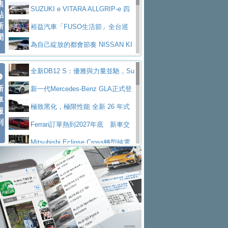
焦
V Prestige
SUZUKI e VITARA ALLGRIP-e 四
點
新
驅精神的純電新詮釋
裕益汽車「FUSO生活節」全台巡
聞
迴 結合生活體驗、交通安全與購車優惠
為自己綻放的都會節奏 NISSAN KI
CKS SAKURA
為品味獨具層峰買家打造的頂級座
全新DB12 S：優雅與力量並馳，Su
駕，MAZDA CX-90 33T AWD Premium Ca
安心舒適旅游的好夥伴 MG HS PH
新
per Tourer的顛峰之作
新一代Mercedes-Benz GLA正式登
ptain Seat
EV
許自己和家人一部舒適安全又高科
車
場 續航最高657公里、支援320kW快充
極致黑化，極限性能 全新 26 年式
報
技的座駕! Ford Territory中型油電休旅
後疫情時代最安全高效重型卡車FU
到
DEFENDER OCTA BLACK 限量登台
Ferrari訂單熱到2027年底 新車交
SO Super Great今日在台登場，結合先進安
中部車業老字號佳樂汽車取得Stella
付至少得等一年以上
Mitsubishi Eclipse Cross轉型純電
全輔助科技
ntis四品牌經銷權，全新多品牌旗艦展示中
屏東特搜大隊再添新利器 SITRAK
休旅 87kWh電池續航超過600公里
全新BMW 318i Touring豪華旅行車
心開幕啟用
救助器材車
買氣不衰、SUZUKI經銷商勇於開啟
全台限量200台 進化現型
不等零關稅的紅利，Jeep品牌今日
全新大店，新北都鈴木占地500坪土城旗艦
2025第七屆ISUZU運轉職人挑戰賽
起展開首批車交車
Volvo EX60 即將叩關，靜肅性、底
展示中心開幕
熱血登場 展現極致車技與專業職人精神
H2GP世界總決賽圓滿落幕 台灣團
盤與數位介面搶先揭露
Audi Q9 將於 2026 年底上市 旗艦
隊表現精彩
淨零減碳指標性應用 純電動水泥預