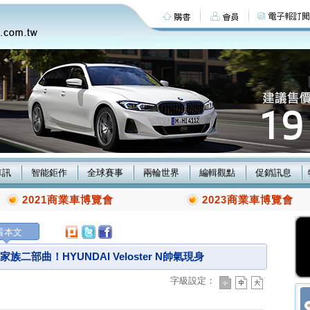
車訊
智能鉅作
全球賽事
兩輪世界
編輯觀點
促銷訊息
2021商業車博覽會
2023商業車博覽會
看本文
二部曲！HYUNDAI Veloster N帥氣現身
字級設定：