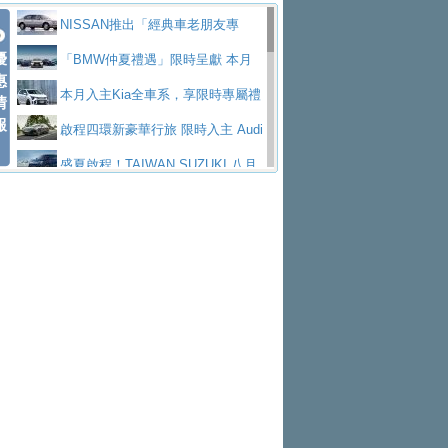
價89萬起
edes-AMG 全新GT 4-Door Coupe全球首發
福斯推出首款GTI純電性能掀背ID.
勇奪中型貨車銷售冠軍
父親節霸氣獻禮！PGO 威力125 最
NISSAN推出「經典車老朋友專
Polo GTI，擁有226匹馬力和零百加速 6.8
Jaguar 公布四門 GT車款正式車名
優
低入手價 $60,900 起 省油ｘ安全ｘ大空間
福斯商旅挺頭家 推出「德系質感 精
案」 以匠人精神煥新珍品座駕
「BMW仲夏禮遇」限時呈獻 本月
惠
秒的實力
為JAGUAR TYPE 01
終於跟上進度，LEXUS發表首款三
陪爸爸輕鬆
算圓夢」專案
yundai推出AllDayEnergy能源服
入主即享尊榮豪華五星假期 多元優購方案
本月入主Kia全車系，享限時專屬禮
情
報
排六座純電旗艦休旅 TZ
有錢也買不到的Golf R！福斯打造
務 讓電動車化身行動儲能系統
NISSAN X-TRAIL 上市首月銷量
同步實施
遇
啟程四環新豪華行旅 限時入主 Audi
全新Golf R 24h賽車將挑戰紐柏林24小時耐
SKODA公布全新小型純電跨界休旅
躋身同級前3名
Toyota歐洲純電車銷量翻倍 2026
A6 旗艦陣容 低月付5,888元起及3 年乙式險
盛夏啟程！TAIWAN SUZUKI 八月
久賽
Epiq內裝設計，預計5月19日全球首發
福斯全新 ID. Polo 起跳價約台幣94
上半年成長113％
XFORCE攜手臺南祀典大天后宮 試
購置金
禮遇全面升級
無懼暑假出行！ZS玩美Cool版與G5
萬，續航里程可達到455公里附氣動式按摩
福斯宣布Golf與T-Roc推出Full Hybri
乘就送限量「幸福駕到」過爐御守
Subaru推動燃油、油電與純電車混
0 PLUS酷涼特仕版升級通風座椅
Ford天外飛來禮 Territory旗艦響宴
座椅
d全油電複合動力車型，預計於今年第四季
KIA米蘭設計周展出Vision Meta Tu
線生產 以彈性製造應對市場變化
Volvo Trucks 承諾成為高科技供應
三件組 再享0利率 入主再抽美國雙人來回機
Forester油電版上市週年保固升級
上市
rismo概念車並公布所有相關資訊，未來將
BMW 旗艦房車7系列中期改款，外
鏈的可靠夥伴
格上租車暑期享8% LINE POINTS
票
父親節再享SUBARU爸氣豪禮
PEUGEOT、CITROEN「EN ROU
是命名為EV8
觀煥然一新、內裝科技與電動車續航里程大
借「東風」之力，HONDA推出中國
回饋 再抽黑鑰匙尊榮禮遇
匠心淬鍊展現世代躍進 ALL-NEW
TE！La Vie en Route｜法式日常，即刻啟
全能ZS翻玩新視界！全新27年式換
幅升級
製造日本重新貼牌全新4代Insight純電動休
MAZDA CX-5 延長保固禮遇限時實施
魅力 自成焦點 胡宇威擔任 The all-
程」 全車系享 5 年
裝曜黑風格套件 含舊換新60萬內輕鬆入手
暑假購車趁現在！ PGO 全車系一
旅
new T-Roc 品牌大使 攜手Volkswagen展現
2026 Honda Motorcycle Cruiser 風
日限定賞車會 指定車款送3,000元加油卡
特斯拉掀充電價格戰 EVOASIS推
不被定義的
格騎士趴圓滿落幕 風格由你定義！一起騎
Skoda Motorsport 125 週年 全台 R
訂閱制假日最低5.25元會員優惠
Honda Motorcycle攜手築間餐飲集