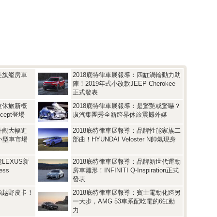
美旗艦房車
2018底特律車展報導：四缸渦輪動力助
陣！2019年式小改款JEEP Cherokee
正式發表
技休旅新概
2018底特律車展報導：是驚艷或驚嚇？
ncept登場
廣汽集團秀全新跨界休旅震撼外媒
外觀大幅進
2018底特律車展報導：品牌性能家族二
點小型車市場
部曲！HYUNDAI Veloster N帥氣現身
LEXUS新
2018底特律車展報導：品牌新世代運動
ess
房車雛形！INFINITI Q-Inspiration正式
發表
強越野皮卡！
2018底特律車展報導：賓士電動化跨另
一大步，AMG 53車系配吃電的6缸動
力