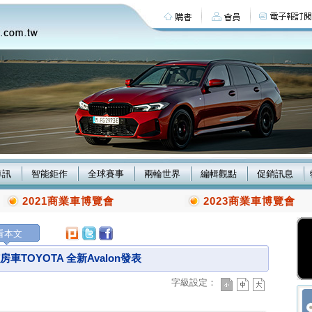
車訊
智能鉅作
全球賽事
兩輪世界
編輯觀點
促銷訊息
2021商業車博覽會
2023商業車博覽會
看本文
車TOYOTA 全新Avalon發表
字級設定：