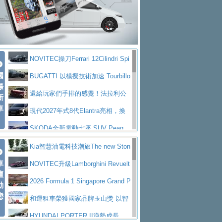
大型 SUV 鎖定七人座豪華市場
BMW攜手漫威電影【蜘蛛人：重生
拌車
消防車除了滅火裝備還需要什麼？
日】
Skoda 發表全新 Peaq 內裝：七人
一探SITRAK “準” 消防車的究竟
大益金龍初試啼聲，汽柴油5噸貨車
座純電旗艦 SUV，行李廂最大可達 935 公
全新純電 Mercedes-Benz C 400 4
不是對手
正宗年鑑2025年全球自動車年鑑1月
升
MATIC Electric 登場
奢華與科技大躍進，MAZDA全新3
NOVITEC操刀Ferrari 12Cilindri Spi
下旬問世！
2024第六屆ISUZU運轉職人挑戰賽
代CX-5全方位進化提前亮相並展開預售94.9
馬自達公布 2027 年式 MX-5 更
國
der 碳纖維空力、鍛造輪圈與Inconel排氣
BUGATTI 以模擬技術加速 Tourbillo
首度前進南台灣熱烈開戰
豪華電能休旅新星 Audi Q4 Sportba
際
萬起
新，新增 Yakudo 特別版
Skoda Peaq 發表全新電動動力系
上身
n 動態開發
還給玩家們手排的感覺！法拉利公
新
ck 55 e-tron S line
Scania Taiwan 逆風而行，加深力
統 最長續航逾 640 公里、支援雙向供電
BMW M2 首度導入 xDrive 四驅，
車
布12Cilidri Manaule手排超跑產品細節
現代2027年式8代Elantra亮相，換
道投資布局
美國與瑞士需求成關鍵推手
The all-new T-Roc 魅力 自成焦點
裝更銳利的造型、更先進的資訊娛樂系統及
SKODA全新電動七座 SUV Peaq
Maserati GT2 Stradale「Tribute to
更高效的動力
問世，擁有品牌史上最寬敞且豪華的座艙
AUDI推出首款高性能油電超跑Nuvo
Kia智慧油電科技潮旅The new Ston
MC12」全球首度亮相
迎接 RANGE ROVER 品牌家族第
車
lari，0到100公里加速2.6秒、極速350公里
百年三叉戟傳奇再啟程 Maserati 重
ic 1-7月累計銷量創歷史新高
NOVITEC升級Lamborghini Revuelt
壇
五位成員 全新 RANGE ROVER GT 預告登
造型華麗時尚、科技座艙再進化，P
／小時
返 1000 Miglia 傳承競速榮耀
法拉利首款純電跑車Luce亮相，最
o 綜效輸出增至1,048匹
2026 Formula 1 Singapore Grand P
動
場
eugeot 208小改款發表上市94.8萬起
態
大馬力超過1000匹並具備530公里最大續航
小車大空間、座艙科技更先進，SK
rix 新加坡大獎賽 Audi 極速之旅開放報名
和運租車榮獲國家品牌玉山獎 以智
里程
ODA發表全新純電跨界休旅Eipq祭平民化車
賓士AMG.EA專屬平台首作，Merc
慧移動與綠能創新
HYUNDAI PORTER II逆勢成長，