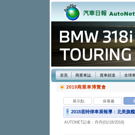
首頁
商業車誌
賞車頻道
全球
2019商業車博覽會
展示點
保養廠
2018底特律車展報導：北美旗艦房
AUTONET記者：丹丹(01/18/2018)