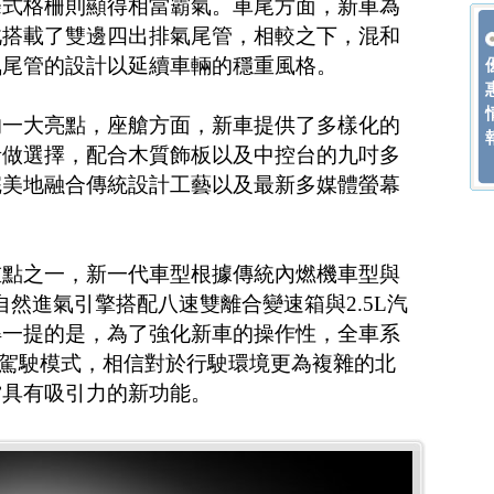
條式格柵則顯得相當霸氣。車尾方面，新車為
此搭載了雙邊四出排氣尾管，相較之下，混和
氣尾管的設計以延續車輛的穩重風格。
的一大亮點，座艙方面，新車提供了多樣化的
者做選擇，配合木質飾板以及中控台的九吋多
完美地融合傳統設計工藝以及最新多媒體螢幕
重點之一，新一代車型根據傳統內燃機車型與
6自然進氣引擎搭配八速雙離合變速箱與2.5L汽
得一提的是，為了強化新車的操作性，全車系
等三種駕駛模式，相信對於行駛環境更為複雜的北
當具有吸引力的新功能。