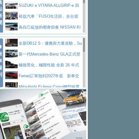
焦
V Prestige
SUZUKI e VITARA ALLGRIP-e 四
點
新
驅精神的純電新詮釋
裕益汽車「FUSO生活節」全台巡
聞
迴 結合生活體驗、交通安全與購車優惠
為自己綻放的都會節奏 NISSAN KI
CKS SAKURA
為品味獨具層峰買家打造的頂級座
全新DB12 S：優雅與力量並馳，Su
駕，MAZDA CX-90 33T AWD Premium Ca
安心舒適旅游的好夥伴 MG HS PH
新
per Tourer的顛峰之作
新一代Mercedes-Benz GLA正式登
ptain Seat
EV
許自己和家人一部舒適安全又高科
車
場 續航最高657公里、支援320kW快充
極致黑化，極限性能 全新 26 年式
報
技的座駕! Ford Territory中型油電休旅
後疫情時代最安全高效重型卡車FU
到
DEFENDER OCTA BLACK 限量登台
Ferrari訂單熱到2027年底 新車交
SO Super Great今日在台登場，結合先進安
中部車業老字號佳樂汽車取得Stella
付至少得等一年以上
Mitsubishi Eclipse Cross轉型純電
全輔助科技
ntis四品牌經銷權，全新多品牌旗艦展示中
屏東特搜大隊再添新利器 SITRAK
休旅 87kWh電池續航超過600公里
全新BMW 318i Touring豪華旅行車
心開幕啟用
救助器材車
買氣不衰、SUZUKI經銷商勇於開啟
全台限量200台 進化現型
不等零關稅的紅利，Jeep品牌今日
全新大店，新北都鈴木占地500坪土城旗艦
2025第七屆ISUZU運轉職人挑戰賽
起展開首批車交車
Volvo EX60 即將叩關，靜肅性、底
展示中心開幕
熱血登場 展現極致車技與專業職人精神
H2GP世界總決賽圓滿落幕 台灣團
盤與數位介面搶先揭露
Audi Q9 將於 2026 年底上市 旗艦
隊表現精彩
淨零減碳指標性應用 純電動水泥預