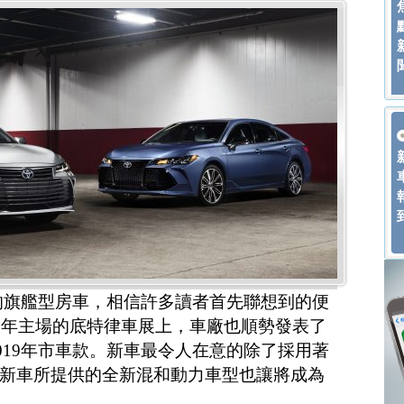
場的旗艦型房車，相信許多讀者首先聯想到的便
在今年主場的底特律車展上，車廠也順勢發表了
019年市車款。新車最令人在意的除了採用著
，新車所提供的全新混和動力車型也讓將成為