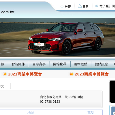
車訊
智能鉅作
全球賽事
兩輪世界
編輯觀點
促銷訊息
2021商業車博覽會
2023商業車博覽會
本文
台北市敦化南路二段333號10樓
02-2738-0123
地址
電話