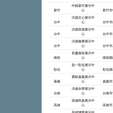
中鎂新竹展示中
新竹
心
新竹市
汎德文心展示中
台中
心
台中市
汎德崇德展示中
台中
心
台中市
汎德復興展示中
台中
心
台中市
長慶南崗展示中
南投
心
南投縣
昌一彰化展示中
彰化
心
彰化縣
賓歐嘉義展示中
嘉義
心
嘉義市
汎德永華展示中
台南
心
台南市
高德民族展示中
高雄
心
高雄市
高德博愛展示中