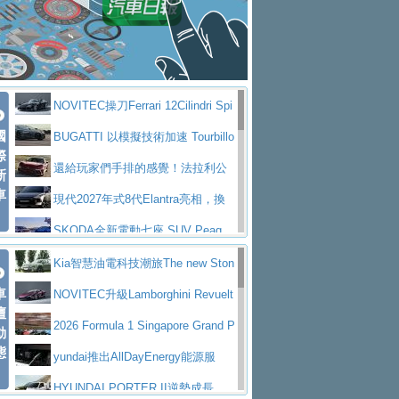
大型 SUV 鎖定七人座豪華市場
BMW攜手漫威電影【蜘蛛人：重生
拌車
消防車除了滅火裝備還需要什麼？
日】
Skoda 發表全新 Peaq 內裝：七人
一探SITRAK “準” 消防車的究竟
大益金龍初試啼聲，汽柴油5噸貨車
座純電旗艦 SUV，行李廂最大可達 935 公
全新純電 Mercedes-Benz C 400 4
不是對手
正宗年鑑2025年全球自動車年鑑1月
升
MATIC Electric 登場
奢華與科技大躍進，MAZDA全新3
NOVITEC操刀Ferrari 12Cilindri Spi
下旬問世！
2024第六屆ISUZU運轉職人挑戰賽
代CX-5全方位進化提前亮相並展開預售94.9
馬自達公布 2027 年式 MX-5 更
國
der 碳纖維空力、鍛造輪圈與Inconel排氣
BUGATTI 以模擬技術加速 Tourbillo
首度前進南台灣熱烈開戰
豪華電能休旅新星 Audi Q4 Sportba
際
萬起
新，新增 Yakudo 特別版
Skoda Peaq 發表全新電動動力系
上身
n 動態開發
還給玩家們手排的感覺！法拉利公
新
ck 55 e-tron S line
Scania Taiwan 逆風而行，加深力
統 最長續航逾 640 公里、支援雙向供電
BMW M2 首度導入 xDrive 四驅，
車
布12Cilidri Manaule手排超跑產品細節
現代2027年式8代Elantra亮相，換
道投資布局
美國與瑞士需求成關鍵推手
The all-new T-Roc 魅力 自成焦點
裝更銳利的造型、更先進的資訊娛樂系統及
SKODA全新電動七座 SUV Peaq
Maserati GT2 Stradale「Tribute to
更高效的動力
問世，擁有品牌史上最寬敞且豪華的座艙
AUDI推出首款高性能油電超跑Nuvo
Kia智慧油電科技潮旅The new Ston
MC12」全球首度亮相
迎接 RANGE ROVER 品牌家族第
車
lari，0到100公里加速2.6秒、極速350公里
百年三叉戟傳奇再啟程 Maserati 重
ic 1-7月累計銷量創歷史新高
NOVITEC升級Lamborghini Revuelt
壇
五位成員 全新 RANGE ROVER GT 預告登
造型華麗時尚、科技座艙再進化，P
／小時
返 1000 Miglia 傳承競速榮耀
法拉利首款純電跑車Luce亮相，最
o 綜效輸出增至1,048匹
2026 Formula 1 Singapore Grand P
動
場
eugeot 208小改款發表上市94.8萬起
態
大馬力超過1000匹並具備530公里最大續航
小車大空間、座艙科技更先進，SK
rix 新加坡大獎賽 Audi 極速之旅開放報名
yundai推出AllDayEnergy能源服
里程
ODA發表全新純電跨界休旅Eipq祭平民化車
賓士AMG.EA專屬平台首作，Merc
務 讓電動車化身行動儲能系統
HYUNDAI PORTER II逆勢成長，