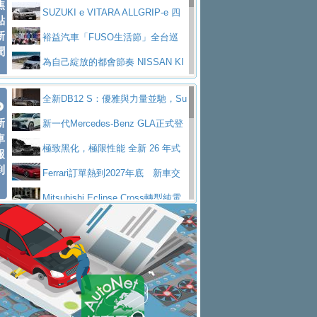
焦
V Prestige
SUZUKI e VITARA ALLGRIP-e 四
點
新
驅精神的純電新詮釋
裕益汽車「FUSO生活節」全台巡
聞
迴 結合生活體驗、交通安全與購車優惠
為自己綻放的都會節奏 NISSAN KI
CKS SAKURA
為品味獨具層峰買家打造的頂級座
全新DB12 S：優雅與力量並馳，Su
駕，MAZDA CX-90 33T AWD Premium Ca
安心舒適旅游的好夥伴 MG HS PH
新
per Tourer的顛峰之作
新一代Mercedes-Benz GLA正式登
ptain Seat
EV
許自己和家人一部舒適安全又高科
車
場 續航最高657公里、支援320kW快充
極致黑化，極限性能 全新 26 年式
報
技的座駕! Ford Territory中型油電休旅
後疫情時代最安全高效重型卡車FU
到
DEFENDER OCTA BLACK 限量登台
Ferrari訂單熱到2027年底 新車交
SO Super Great今日在台登場，結合先進安
中部車業老字號佳樂汽車取得Stella
付至少得等一年以上
Mitsubishi Eclipse Cross轉型純電
全輔助科技
ntis四品牌經銷權，全新多品牌旗艦展示中
屏東特搜大隊再添新利器 SITRAK
休旅 87kWh電池續航超過600公里
全新BMW 318i Touring豪華旅行車
心開幕啟用
救助器材車
買氣不衰、SUZUKI經銷商勇於開啟
全台限量200台 進化現型
不等零關稅的紅利，Jeep品牌今日
全新大店，新北都鈴木占地500坪土城旗艦
2025第七屆ISUZU運轉職人挑戰賽
起展開首批車交車
Volvo EX60 即將叩關，靜肅性、底
展示中心開幕
熱血登場 展現極致車技與專業職人精神
H2GP世界總決賽圓滿落幕 台灣團
盤與數位介面搶先揭露
Audi Q9 將於 2026 年底上市 旗艦
隊表現精彩
淨零減碳指標性應用 純電動水泥預