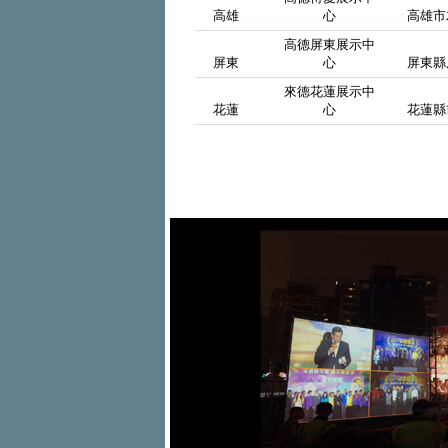
高雄
心
高雄市
高德屏東展示中
屏東
心
屏東縣
來德花蓮展示中
花蓮
心
花蓮縣