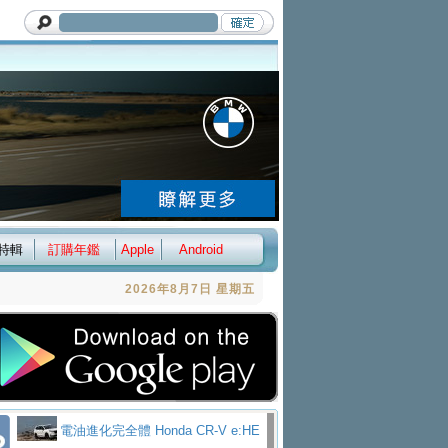
特輯
訂購年鑑
Apple
Android
2026年8月7日 星期五
電油進化完全體 Honda CR-V e:HE