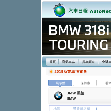
首頁
商業車誌
賞車頻道
全球
2019商業車博覽會
展示點
保養廠
看
BMW 汎德
BMW
地區
營業所名稱