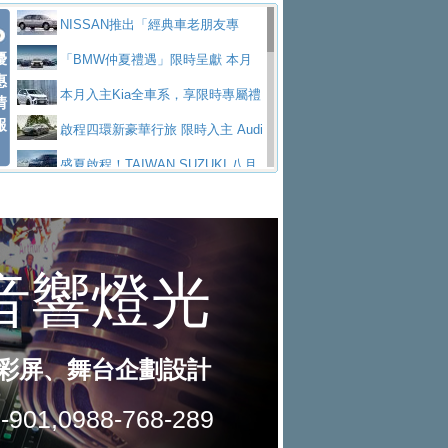
價89萬起
edes-AMG 全新GT 4-Door Coupe全球首發
福斯推出首款GTI純電性能掀背ID.
勇奪中型貨車銷售冠軍
父親節霸氣獻禮！PGO 威力125 最
NISSAN推出「經典車老朋友專
Polo GTI，擁有226匹馬力和零百加速 6.8
Jaguar 公布四門 GT車款正式車名
優
低入手價 $60,900 起 省油ｘ安全ｘ大空間
福斯商旅挺頭家 推出「德系質感 精
案」 以匠人精神煥新珍品座駕
「BMW仲夏禮遇」限時呈獻 本月
惠
秒的實力
為JAGUAR TYPE 01
終於跟上進度，LEXUS發表首款三
陪爸爸輕鬆
算圓夢」專案
和運租車榮獲國家品牌玉山獎 以智
入主即享尊榮豪華五星假期 多元優購方案
本月入主Kia全車系，享限時專屬禮
情
報
排六座純電旗艦休旅 TZ
有錢也買不到的Golf R！福斯打造
慧移動與綠能創新
Volvo Trucks 承諾成為高科技供應
同步實施
遇
啟程四環新豪華行旅 限時入主 Audi
全新Golf R 24h賽車將挑戰紐柏林24小時耐
SKODA公布全新小型純電跨界休旅
鏈的可靠夥伴
XFORCE攜手臺南祀典大天后宮 試
A6 旗艦陣容 低月付5,888元起及3 年乙式險
盛夏啟程！TAIWAN SUZUKI 八月
久賽
Epiq內裝設計，預計5月19日全球首發
福斯全新 ID. Polo 起跳價約台幣94
乘就送限量「幸福駕到」過爐御守
NISSAN X-TRAIL 上市首月銷量
購置金
禮遇全面升級
無懼暑假出行！ZS玩美Cool版與G5
萬，續航里程可達到455公里附氣動式按摩
福斯宣布Golf與T-Roc推出Full Hybri
躋身同級前3名
格上租車暑期享8% LINE POINTS
0 PLUS酷涼特仕版升級通風座椅
Ford天外飛來禮 Territory旗艦響宴
座椅
d全油電複合動力車型，預計於今年第四季
KIA米蘭設計周展出Vision Meta Tu
回饋 再抽黑鑰匙尊榮禮遇
Toyota歐洲純電車銷量翻倍 2026
三件組 再享0利率 入主再抽美國雙人來回機
Forester油電版上市週年保固升級
上市
rismo概念車並公布所有相關資訊，未來將
BMW 旗艦房車7系列中期改款，外
上半年成長113％
Subaru推動燃油、油電與純電車混
票
父親節再享SUBARU爸氣豪禮
PEUGEOT、CITROEN「EN ROU
是命名為EV8
觀煥然一新、內裝科技與電動車續航里程大
借「東風」之力，HONDA推出中國
線生產 以彈性製造應對市場變化
魅力 自成焦點 胡宇威擔任 The all-
TE！La Vie en Route｜法式日常，即刻啟
全能ZS翻玩新視界！全新27年式換
幅升級
製造日本重新貼牌全新4代Insight純電動休
new T-Roc 品牌大使 攜手Volkswagen展現
匠心淬鍊展現世代躍進 ALL-NEW
程」 全車系享 5 年
裝曜黑風格套件 含舊換新60萬內輕鬆入手
暑假購車趁現在！ PGO 全車系一
旅
不被定義的
MAZDA CX-5 延長保固禮遇限時實施
2026 Honda Motorcycle Cruiser 風
日限定賞車會 指定車款送3,000元加油卡
特斯拉掀充電價格戰 EVOASIS推
格騎士趴圓滿落幕 風格由你定義！一起騎
全台最速充電樁降臨桃園！ 華城電
訂閱制假日最低5.25元會員優惠
Honda Motorcycle攜手築間餐飲集