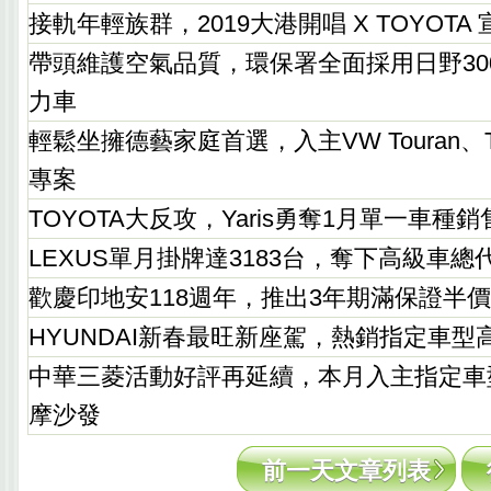
接軌年輕族群，2019大港開唱 X TOYOT
帶頭維護空氣品質，環保署全面採用日野30
力車
輕鬆坐擁德藝家庭首選，入主VW Touran、T
專案
TOYOTA大反攻，Yaris勇奪1月單一車種
LEXUS單月掛牌達3183台，奪下高級車
歡慶印地安118週年，推出3年期滿保證半
HYUNDAI新春最旺新座駕，熱銷指定車型
中華三菱活動好評再延續，本月入主指定車
摩沙發
前一天文章列表