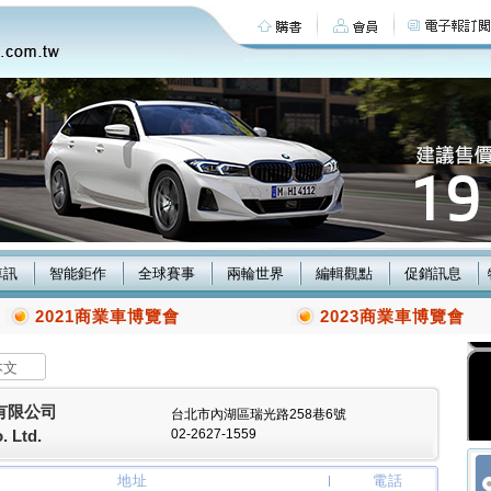
車訊
智能鉅作
全球賽事
兩輪世界
編輯觀點
促銷訊息
2021商業車博覽會
2023商業車博覽會
本文
有限公司
台北市內湖區瑞光路258巷6號
 Ltd.
02-2627-1559
地址
電話