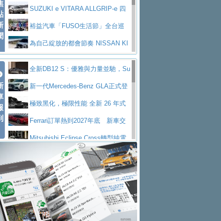
焦
V Prestige
SUZUKI e VITARA ALLGRIP-e 四
點
新
驅精神的純電新詮釋
裕益汽車「FUSO生活節」全台巡
聞
迴 結合生活體驗、交通安全與購車優惠
為自己綻放的都會節奏 NISSAN KI
CKS SAKURA
為品味獨具層峰買家打造的頂級座
全新DB12 S：優雅與力量並馳，Su
駕，MAZDA CX-90 33T AWD Premium Ca
安心舒適旅游的好夥伴 MG HS PH
新
per Tourer的顛峰之作
新一代Mercedes-Benz GLA正式登
ptain Seat
EV
許自己和家人一部舒適安全又高科
車
場 續航最高657公里、支援320kW快充
極致黑化，極限性能 全新 26 年式
報
技的座駕! Ford Territory中型油電休旅
後疫情時代最安全高效重型卡車FU
到
DEFENDER OCTA BLACK 限量登台
Ferrari訂單熱到2027年底 新車交
SO Super Great今日在台登場，結合先進安
中部車業老字號佳樂汽車取得Stella
付至少得等一年以上
Mitsubishi Eclipse Cross轉型純電
全輔助科技
ntis四品牌經銷權，全新多品牌旗艦展示中
屏東特搜大隊再添新利器 SITRAK
休旅 87kWh電池續航超過600公里
全新BMW 318i Touring豪華旅行車
心開幕啟用
救助器材車
買氣不衰、SUZUKI經銷商勇於開啟
全台限量200台 進化現型
不等零關稅的紅利，Jeep品牌今日
全新大店，新北都鈴木占地500坪土城旗艦
2025第七屆ISUZU運轉職人挑戰賽
起展開首批車交車
Volvo EX60 即將叩關，靜肅性、底
展示中心開幕
熱血登場 展現極致車技與專業職人精神
H2GP世界總決賽圓滿落幕 台灣團
盤與數位介面搶先揭露
Audi Q9 將於 2026 年底上市 旗艦
隊表現精彩
淨零減碳指標性應用 純電動水泥預