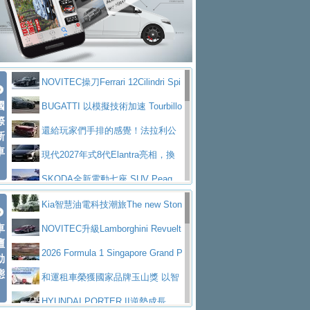
大型 SUV 鎖定七人座豪華市場
BMW攜手漫威電影【蜘蛛人：重生
拌車
消防車除了滅火裝備還需要什麼？
日】
Skoda 發表全新 Peaq 內裝：七人
一探SITRAK “準” 消防車的究竟
大益金龍初試啼聲，汽柴油5噸貨車
座純電旗艦 SUV，行李廂最大可達 935 公
全新純電 Mercedes-Benz C 400 4
不是對手
正宗年鑑2025年全球自動車年鑑1月
升
MATIC Electric 登場
奢華與科技大躍進，MAZDA全新3
NOVITEC操刀Ferrari 12Cilindri Spi
下旬問世！
2024第六屆ISUZU運轉職人挑戰賽
代CX-5全方位進化提前亮相並展開預售94.9
馬自達公布 2027 年式 MX-5 更
國
der 碳纖維空力、鍛造輪圈與Inconel排氣
BUGATTI 以模擬技術加速 Tourbillo
首度前進南台灣熱烈開戰
豪華電能休旅新星 Audi Q4 Sportba
際
萬起
新，新增 Yakudo 特別版
Skoda Peaq 發表全新電動動力系
上身
n 動態開發
還給玩家們手排的感覺！法拉利公
新
ck 55 e-tron S line
Scania Taiwan 逆風而行，加深力
統 最長續航逾 640 公里、支援雙向供電
BMW M2 首度導入 xDrive 四驅，
車
布12Cilidri Manaule手排超跑產品細節
現代2027年式8代Elantra亮相，換
道投資布局
美國與瑞士需求成關鍵推手
The all-new T-Roc 魅力 自成焦點
裝更銳利的造型、更先進的資訊娛樂系統及
SKODA全新電動七座 SUV Peaq
Maserati GT2 Stradale「Tribute to
更高效的動力
問世，擁有品牌史上最寬敞且豪華的座艙
AUDI推出首款高性能油電超跑Nuvo
Kia智慧油電科技潮旅The new Ston
MC12」全球首度亮相
迎接 RANGE ROVER 品牌家族第
車
lari，0到100公里加速2.6秒、極速350公里
百年三叉戟傳奇再啟程 Maserati 重
ic 1-7月累計銷量創歷史新高
NOVITEC升級Lamborghini Revuelt
壇
五位成員 全新 RANGE ROVER GT 預告登
造型華麗時尚、科技座艙再進化，P
／小時
返 1000 Miglia 傳承競速榮耀
法拉利首款純電跑車Luce亮相，最
o 綜效輸出增至1,048匹
2026 Formula 1 Singapore Grand P
動
場
eugeot 208小改款發表上市94.8萬起
態
大馬力超過1000匹並具備530公里最大續航
小車大空間、座艙科技更先進，SK
rix 新加坡大獎賽 Audi 極速之旅開放報名
和運租車榮獲國家品牌玉山獎 以智
里程
ODA發表全新純電跨界休旅Eipq祭平民化車
賓士AMG.EA專屬平台首作，Merc
慧移動與綠能創新
HYUNDAI PORTER II逆勢成長，