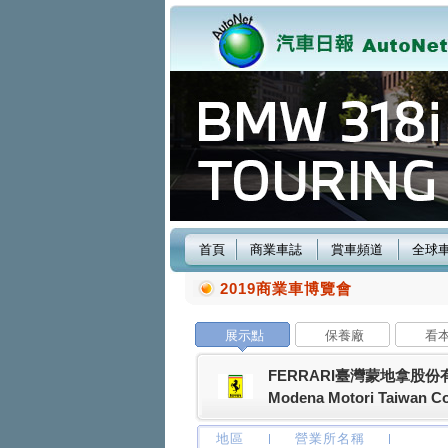
首頁
商業車誌
賞車頻道
全球
2019商業車博覽會
展示點
保養廠
看
FERRARI臺灣蒙地拿股份
Modena Motori Taiwan Co.
地區
營業所名稱