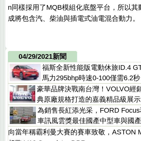
n同樣採用了MQB模組化底盤平台，所以其
成將包含汽、柴油與插電式油電混合動力。
04/29/2021新聞
福斯全新性能版電動休旅ID.4 
馬力295bhp時速0-100僅需6.2秒
豪華品牌決戰南台灣！VOLVO經
典原廠規格打造的嘉義精品級展示
為銷售長紅添光采，FORD Focu
車訊風雲獎最佳國產中型車與國產
向當年稱霸利曼大賽的賽車致敬，ASTON M