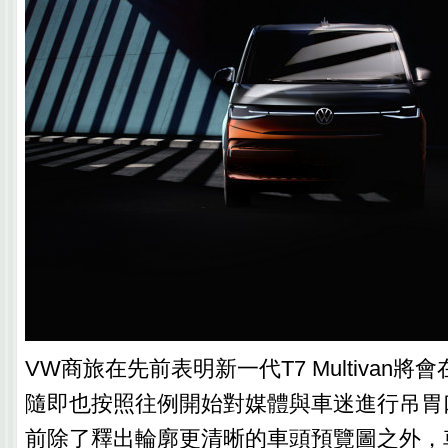
VW商旅在先前表明新一代T7 Multivan
隨即也按照往例開始對媒體與車迷進行吊胃
前除了釋出輪廓更清晰的車頭預覽圖之外，