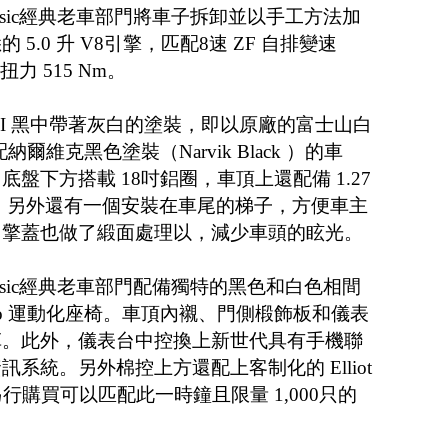
 Classic經典老車部門將車子拆卸並以手工方法加
5.0 升 V8引擎，匹配8速 ZF 自排變速
力 515 Nm。
 Trophy II 黑中帶著灰白的塗裝，即以原廠的富士山白
配納爾維克黑色塗裝（Narvik Black ）的車
盤下方搭載 18吋鋁圈，車頂上還配備 1.27
條。另外還有一個安裝在車尾的梯子，方便車主
引擎蓋也做了緞面處理以，減少車頭的眩光。
 Classic經典老車部門配備獨特的黑色和白色相間
aro 運動化座椅。車頂內襯、門側椴飾板和儀表
革。此外，儀表台中控換上新世代具有手機聯
系統。另外棉控上方還配上客制化的 Elliot
另行購買可以匹配此一時鐘且限量 1,000只的