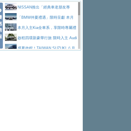
價89萬起
edes-AMG 全新GT 4-Door Coupe全球首發
福斯推出首款GTI純電性能掀背ID.
勇奪中型貨車銷售冠軍
父親節霸氣獻禮！PGO 威力125 最
NISSAN推出「經典車老朋友專
Polo GTI，擁有226匹馬力和零百加速 6.8
Jaguar 公布四門 GT車款正式車名
優
低入手價 $60,900 起 省油ｘ安全ｘ大空間
福斯商旅挺頭家 推出「德系質感 精
案」 以匠人精神煥新珍品座駕
「BMW仲夏禮遇」限時呈獻 本月
惠
秒的實力
為JAGUAR TYPE 01
終於跟上進度，LEXUS發表首款三
陪爸爸輕鬆
算圓夢」專案
yundai推出AllDayEnergy能源服
入主即享尊榮豪華五星假期 多元優購方案
本月入主Kia全車系，享限時專屬禮
情
報
排六座純電旗艦休旅 TZ
有錢也買不到的Golf R！福斯打造
務 讓電動車化身行動儲能系統
NISSAN X-TRAIL 上市首月銷量
同步實施
遇
啟程四環新豪華行旅 限時入主 Audi
全新Golf R 24h賽車將挑戰紐柏林24小時耐
SKODA公布全新小型純電跨界休旅
躋身同級前3名
Toyota歐洲純電車銷量翻倍 2026
A6 旗艦陣容 低月付5,888元起及3 年乙式險
盛夏啟程！TAIWAN SUZUKI 八月
久賽
Epiq內裝設計，預計5月19日全球首發
福斯全新 ID. Polo 起跳價約台幣94
上半年成長113％
XFORCE攜手臺南祀典大天后宮 試
購置金
禮遇全面升級
無懼暑假出行！ZS玩美Cool版與G5
萬，續航里程可達到455公里附氣動式按摩
福斯宣布Golf與T-Roc推出Full Hybri
乘就送限量「幸福駕到」過爐御守
Subaru推動燃油、油電與純電車混
0 PLUS酷涼特仕版升級通風座椅
Ford天外飛來禮 Territory旗艦響宴
座椅
d全油電複合動力車型，預計於今年第四季
KIA米蘭設計周展出Vision Meta Tu
線生產 以彈性製造應對市場變化
Volvo Trucks 承諾成為高科技供應
三件組 再享0利率 入主再抽美國雙人來回機
Forester油電版上市週年保固升級
上市
rismo概念車並公布所有相關資訊，未來將
BMW 旗艦房車7系列中期改款，外
鏈的可靠夥伴
格上租車暑期享8% LINE POINTS
票
父親節再享SUBARU爸氣豪禮
PEUGEOT、CITROEN「EN ROU
是命名為EV8
觀煥然一新、內裝科技與電動車續航里程大
借「東風」之力，HONDA推出中國
回饋 再抽黑鑰匙尊榮禮遇
匠心淬鍊展現世代躍進 ALL-NEW
TE！La Vie en Route｜法式日常，即刻啟
全能ZS翻玩新視界！全新27年式換
幅升級
製造日本重新貼牌全新4代Insight純電動休
MAZDA CX-5 延長保固禮遇限時實施
魅力 自成焦點 胡宇威擔任 The all-
程」 全車系享 5 年
裝曜黑風格套件 含舊換新60萬內輕鬆入手
暑假購車趁現在！ PGO 全車系一
旅
new T-Roc 品牌大使 攜手Volkswagen展現
2026 Honda Motorcycle Cruiser 風
日限定賞車會 指定車款送3,000元加油卡
特斯拉掀充電價格戰 EVOASIS推
不被定義的
格騎士趴圓滿落幕 風格由你定義！一起騎
Skoda Motorsport 125 週年 全台 R
訂閱制假日最低5.25元會員優惠
Honda Motorcycle攜手築間餐飲集