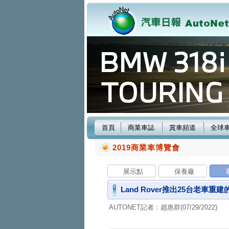
首頁
商業車誌
賞車頻道
全球
2019商業車博覽會
展示點
保養廠
Land Rover推出25台老車重建的De
AUTONET記者：趙惠群(07/29/2022)