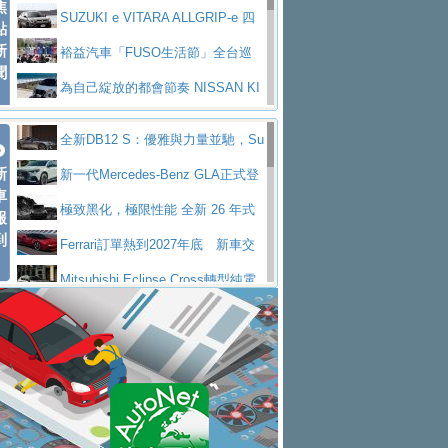
焦
V Prestige
SUZUKI e VITARA ALLGRIP-e 四
點
新
驅精神的純電新詮釋
裕益汽車「FUSO生活節」全台巡
聞
迴 結合生活體驗、交通安全與購車優惠
為自己綻放的都會節奏 NISSAN KI
CKS SAKURA
為品味獨具層峰買家打造的頂級座
全新DB12 S：優雅與力量並馳，Su
駕，MAZDA CX-90 33T AWD Premium Ca
安心舒適旅游的好夥伴 MG HS PH
新
per Tourer的顛峰之作
新一代Mercedes-Benz GLA正式登
ptain Seat
EV
許自己和家人一部舒適安全又高科
車
場 續航最高657公里、支援320kW快充
極致黑化，極限性能 全新 26 年式
報
技的座駕! Ford Territory中型油電休旅
後疫情時代最安全高效重型卡車FU
到
DEFENDER OCTA BLACK 限量登台
Ferrari訂單熱到2027年底 新車交
SO Super Great今日在台登場，結合先進安
中部車業老字號佳樂汽車取得Stella
付至少得等一年以上
Mitsubishi Eclipse Cross轉型純電
全輔助科技
ntis四品牌經銷權，全新多品牌旗艦展示中
屏東特搜大隊再添新利器 SITRAK
休旅 87kWh電池續航超過600公里
全新BMW 318i Touring豪華旅行車
心開幕啟用
救助器材車
買氣不衰、SUZUKI經銷商勇於開啟
全台限量200台 進化現型
不等零關稅的紅利，Jeep品牌今日
全新大店，新北都鈴木占地500坪土城旗艦
2025第七屆ISUZU運轉職人挑戰賽
起展開首批車交車
Volvo EX60 即將叩關，靜肅性、底
展示中心開幕
熱血登場 展現極致車技與專業職人精神
H2GP世界總決賽圓滿落幕 台灣團
盤與數位介面搶先揭露
Audi Q9 將於 2026 年底上市 旗艦
隊表現精彩
淨零減碳指標性應用 純電動水泥預