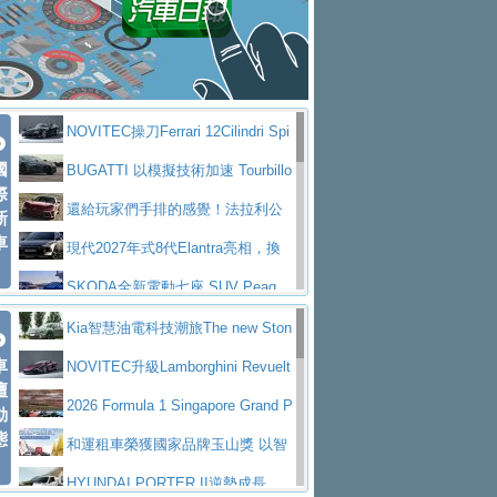
大型 SUV 鎖定七人座豪華市場
BMW攜手漫威電影【蜘蛛人：重生
拌車
消防車除了滅火裝備還需要什麼？
日】
Skoda 發表全新 Peaq 內裝：七人
一探SITRAK “準” 消防車的究竟
大益金龍初試啼聲，汽柴油5噸貨車
座純電旗艦 SUV，行李廂最大可達 935 公
全新純電 Mercedes-Benz C 400 4
不是對手
正宗年鑑2025年全球自動車年鑑1月
升
MATIC Electric 登場
奢華與科技大躍進，MAZDA全新3
NOVITEC操刀Ferrari 12Cilindri Spi
下旬問世！
2024第六屆ISUZU運轉職人挑戰賽
代CX-5全方位進化提前亮相並展開預售94.9
馬自達公布 2027 年式 MX-5 更
國
der 碳纖維空力、鍛造輪圈與Inconel排氣
BUGATTI 以模擬技術加速 Tourbillo
首度前進南台灣熱烈開戰
豪華電能休旅新星 Audi Q4 Sportba
際
萬起
新，新增 Yakudo 特別版
Skoda Peaq 發表全新電動動力系
上身
n 動態開發
還給玩家們手排的感覺！法拉利公
新
ck 55 e-tron S line
Scania Taiwan 逆風而行，加深力
統 最長續航逾 640 公里、支援雙向供電
BMW M2 首度導入 xDrive 四驅，
車
布12Cilidri Manaule手排超跑產品細節
現代2027年式8代Elantra亮相，換
道投資布局
美國與瑞士需求成關鍵推手
The all-new T-Roc 魅力 自成焦點
裝更銳利的造型、更先進的資訊娛樂系統及
SKODA全新電動七座 SUV Peaq
Maserati GT2 Stradale「Tribute to
更高效的動力
問世，擁有品牌史上最寬敞且豪華的座艙
AUDI推出首款高性能油電超跑Nuvo
Kia智慧油電科技潮旅The new Ston
MC12」全球首度亮相
迎接 RANGE ROVER 品牌家族第
車
lari，0到100公里加速2.6秒、極速350公里
百年三叉戟傳奇再啟程 Maserati 重
ic 1-7月累計銷量創歷史新高
NOVITEC升級Lamborghini Revuelt
壇
五位成員 全新 RANGE ROVER GT 預告登
造型華麗時尚、科技座艙再進化，P
／小時
返 1000 Miglia 傳承競速榮耀
法拉利首款純電跑車Luce亮相，最
o 綜效輸出增至1,048匹
2026 Formula 1 Singapore Grand P
動
場
eugeot 208小改款發表上市94.8萬起
態
大馬力超過1000匹並具備530公里最大續航
小車大空間、座艙科技更先進，SK
rix 新加坡大獎賽 Audi 極速之旅開放報名
和運租車榮獲國家品牌玉山獎 以智
里程
ODA發表全新純電跨界休旅Eipq祭平民化車
賓士AMG.EA專屬平台首作，Merc
慧移動與綠能創新
HYUNDAI PORTER II逆勢成長，