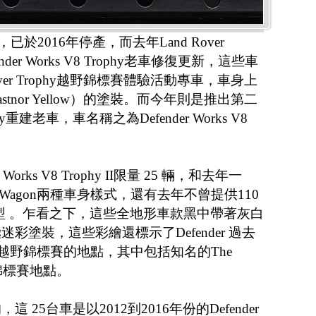
，已於2016年停產，而去年Land Rover
ender Works V8 Trophy老車修復更新，這些車
ver Trophy越野錦標賽體驗活動專車，車身上
tnor Yellow）的塗裝。而今年則是推出第二
rophy重建老車，車名稱之為Defender Works V8
nder Works V8 Trophy II限量 25 輛，和去年一
tion Wagon兩種車身樣式，還有去年不曾提供110
-up開篷車型 。乍看之下，這些全地形車款黑中帶著灰白
彩塗裝，這些彩繪還標示了Defender 過去
 個越野錦標賽的地點，其中包括知名的The
越野錦標賽地點。
25台車是以2012到2016年份的Defender