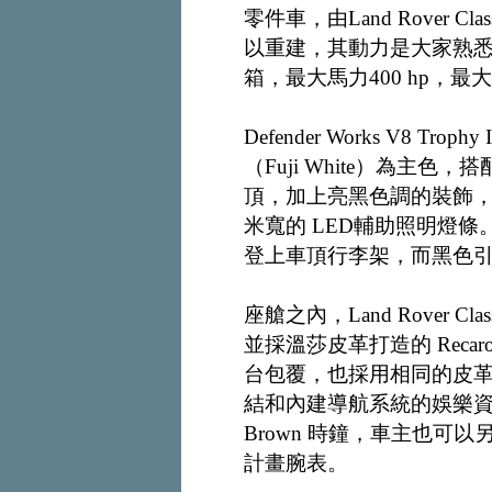
零件車，由Land Rover
以重建，其動力是大家熟悉的 
箱，最大馬力400 hp，最大扭
Defender Works V8
（Fuji White）為主色，搭
頂，加上亮黑色調的裝飾，底
米寬的 LED輔助照明燈
登上車頂行李架，而黑色
座艙之內，Land Rover
並採溫莎皮革打造的 Rec
台包覆，也採用相同的皮
結和內建導航系統的娛樂資訊
Brown 時鐘，車主也可以
計畫腕表。