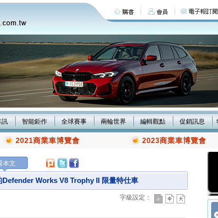
車訊
智能鉅作
全球賽事
兩輪世界
編輯觀點
促銷訊息
2021商業車博覽會
2023商業車博覽會
看本文
fender Works V8 Trophy II 限量特仕車
字級設定：