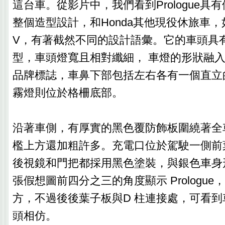
這台車。從影片中，我們看到Prologue具
整個造型設計，和Honda其他現役休旅車，如P
V，有著截然不同的設計語彙。它的車頭具
型，車頭燈寬且相對纖細， 車燈的形狀融
品牌標誌，車鼻下部包括左右各有一個直立
霧燈則位於格柵底部。
沿著車側，有厚實的黑色覆防飾板圍繞著全
檻上方還加粗許多。充電口位於駕駛一側前
後視鏡和門把都採用黑色塗裝，與銀色車身
張假想圖前四分之三的角度顯示 Prologu
方，不過後後葉子板與D 柱連接處，可看
頭相仿。