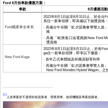
Ford 8
月份車款優惠方案
：
車款
8
月優惠活動
2022
年
8
月
1
日起至
8
月
31
日止，於
全台
F
系任一新車領牌，即具備以下抽獎資格
Ford
國產車全車系
·
具備台中谷關「虹夕諾雅奢華雙人遊
格
·
具備「歐洲進口油電跑旅
New Ford M
獎資格
2022
年
8
月
1
日起至
8
月
31
日止，於各
For
ga
任一新車款領牌，
即享以下優惠：
New Ford Kuga
·
首年乙式車體險及
80
萬高額零利率
·
具備台中谷關「虹夕諾雅奢華雙人遊」
New Ford Mondeo Hybrid Wagon
」之
[1]
上述專案皆不適用於租賃業者、營業用車、政府機關及專案批購者。