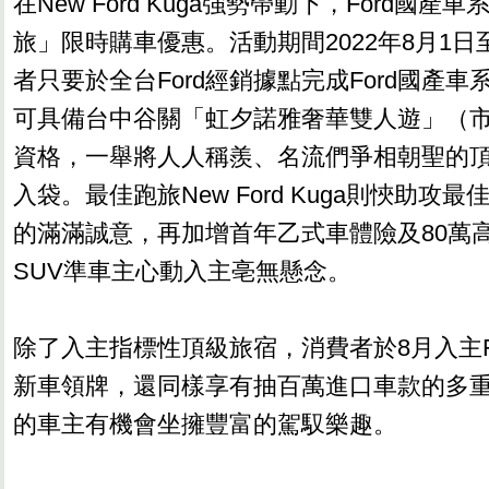
在New Ford Kuga強勢帶動下，Ford國
旅」限時購車優惠。活動期間2022年8月1日
者只要於全台Ford經銷據點完成Ford國產
可具備台中谷關「虹夕諾雅奢華雙人遊」（市值
資格，一舉將人人稱羨、名流們爭相朝聖的
入袋。最佳跑旅New Ford Kuga則悏助攻
的滿滿誠意，再加增首年乙式車體險及80萬
SUV準車主心動入主亳無懸念。
除了入主指標性頂級旅宿，消費者於8月入主F
新車領牌，還同樣享有抽百萬進口車款的多重優
的車主有機會坐擁豐富的駕馭樂趣。