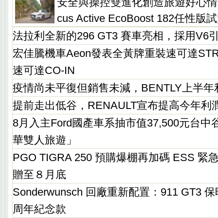
安全與操控雙進化創造旅遊好心情，
cus Active EcoBoost 182任性版
法拉利全新的296 GT3 賽車亮相，採用V6
宏佳騰機車Aeon發表全黃牌重裝速可達ST
速可達CO-IN
疫情尚未平復但銷售未減，BENTLY上半年
提前走出低谷，RENAULT宣布提高今年利
8月入主Ford國產車系抽市值37,500元台
華雙人旅遊」
PGO TIGRA 250 預購爆棚再加碼 ESS 
贈至８月底
Sonderwunsch 回廠重新配置：911 GT3 保時
周年紀念款