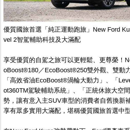
優質國旅首選「純正運動跑旅」New Ford Ku
vel 2智駕輔助科技及大滿配
享受優質的自駕之旅可以更輕鬆、更尊榮！New F
oBoost®180／EcoBoost®250雙外觀
「高效省油EcoBoost®渦輪大動力」、「Level 2
ot360TM駕駛輔助系統」、「正統休旅大空
勢，讓有意入主SUV車型的消費者自舊換新補
享有眾多實用大滿配，堪稱優質國旅首選中