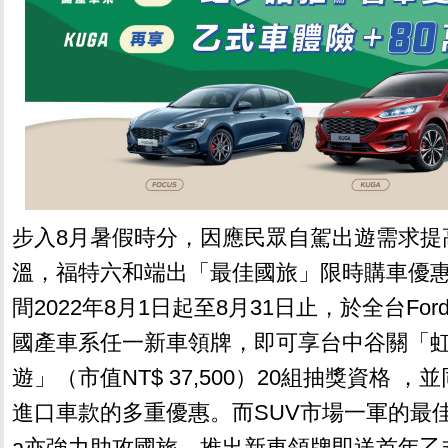
步入8月暑假時分，因應民眾自駕出遊需求提
溫，福特六和端出「最佳國旅」限時購車優
間2022年8月1日起至8月31日止，於全台For
國產車系任一新車領牌，即可享台中谷關「
遊」（市值NT$ 37,500）20組抽獎資格 
進口車款的多重優惠。而SUV市場一軍的最佳跑旅N
a亦強力助攻國旅，推出新車領牌即送首年乙式