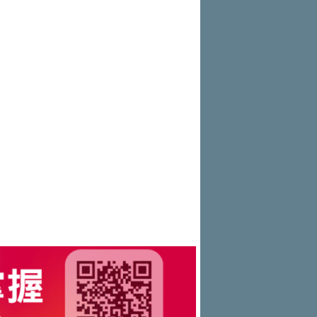
出風采
S Roadshow 熱血啟動
全台最速充電樁降臨桃園！ 華城電
團「燒肉Smile」跨界合作
出國、國旅都能用！iRent前進桃園
能首座640kW極速充電站正式啟用
和運租車（7855）上市前競價拍賣
機場
17.8PS 馬力怪物出閘！PGO TIG
完成 預計8月11日掛牌上市
DC Line 完美演繹『出廠即戰力』，限時購
格上共享車暑期優惠登場 揪友註冊
車禮遇錯過不
最高送萬元租車金
MINI X 宜蘭凱渡廣場酒店 聯手開
啟夏日玩樂新航線
和運租車搶暑期國旅商機 暑期租車
5折起
NISSAN提醒車主留意「巴威」颱
風動態 提供救援協助與優惠維修
中華三菱同步啟動『夏季健診』 及
『天災救援服務』 提供車輛完整保障