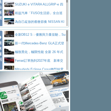
焦
V Prestige
SUZUKI e VITARA ALLGRIP-e 四
點
新
驅精神的純電新詮釋
裕益汽車「FUSO生活節」全台巡
聞
迴 結合生活體驗、交通安全與購車優惠
為自己綻放的都會節奏 NISSAN KI
CKS SAKURA
為品味獨具層峰買家打造的頂級座
全新DB12 S：優雅與力量並馳，Su
駕，MAZDA CX-90 33T AWD Premium Ca
安心舒適旅游的好夥伴 MG HS PH
新
per Tourer的顛峰之作
新一代Mercedes-Benz GLA正式登
ptain Seat
EV
許自己和家人一部舒適安全又高科
車
場 續航最高657公里、支援320kW快充
極致黑化，極限性能 全新 26 年式
報
技的座駕! Ford Territory中型油電休旅
後疫情時代最安全高效重型卡車FU
到
DEFENDER OCTA BLACK 限量登台
Ferrari訂單熱到2027年底 新車交
SO Super Great今日在台登場，結合先進安
中部車業老字號佳樂汽車取得Stella
付至少得等一年以上
Mitsubishi Eclipse Cross轉型純電
全輔助科技
ntis四品牌經銷權，全新多品牌旗艦展示中
屏東特搜大隊再添新利器 SITRAK
休旅 87kWh電池續航超過600公里
全新BMW 318i Touring豪華旅行車
心開幕啟用
救助器材車
買氣不衰、SUZUKI經銷商勇於開啟
全台限量200台 進化現型
不等零關稅的紅利，Jeep品牌今日
全新大店，新北都鈴木占地500坪土城旗艦
2025第七屆ISUZU運轉職人挑戰賽
起展開首批車交車
Volvo EX60 即將叩關，靜肅性、底
展示中心開幕
熱血登場 展現極致車技與專業職人精神
H2GP世界總決賽圓滿落幕 台灣團
盤與數位介面搶先揭露
Audi Q9 將於 2026 年底上市 旗艦
隊表現精彩
淨零減碳指標性應用 純電動水泥預