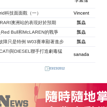
李孟儒
rid科技面面觀（一）
Vincent
為FERRARI澳洲站的表現好於預期
瓢蟲
Red Bull和McLAREN的戰爭
瓢蟲
er認為故障只是特例 W03賽車顯著進步
瓢蟲
CATI與DIESEL聯手打造劇毒猛
sanada
03/23/2012