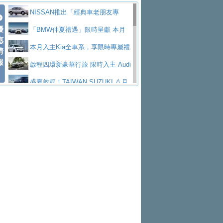
價89萬起
edes-AMG 全新GT 4-Door Coupe全球首發
福斯推出首款GTI純電性能掀背ID.
勇奪中型貨車銷售冠軍
父親節霸氣獻禮！PGO 威力125 最
NISSAN推出「經典車老朋友專
Polo GTI，擁有226匹馬力和零百加速 6.8
Jaguar 公布四門 GT車款正式車名
優
低入手價 $60,900 起 省油ｘ安全ｘ大空間
福斯商旅挺頭家 推出「德系質感 精
案」 以匠人精神煥新珍品座駕
「BMW仲夏禮遇」限時呈獻 本月
惠
秒的實力
為JAGUAR TYPE 01
終於跟上進度，LEXUS發表首款三
陪爸爸輕鬆
算圓夢」專案
yundai推出AllDayEnergy能源服
入主即享尊榮豪華五星假期 多元優購方案
本月入主Kia全車系，享限時專屬禮
情
報
排六座純電旗艦休旅 TZ
有錢也買不到的Golf R！福斯打造
務 讓電動車化身行動儲能系統
NISSAN X-TRAIL 上市首月銷量
同步實施
遇
啟程四環新豪華行旅 限時入主 Audi
全新Golf R 24h賽車將挑戰紐柏林24小時耐
SKODA公布全新小型純電跨界休旅
躋身同級前3名
Toyota歐洲純電車銷量翻倍 2026
A6 旗艦陣容 低月付5,888元起及3 年乙式險
盛夏啟程！TAIWAN SUZUKI 八月
久賽
Epiq內裝設計，預計5月19日全球首發
福斯全新 ID. Polo 起跳價約台幣94
上半年成長113％
XFORCE攜手臺南祀典大天后宮 試
購置金
禮遇全面升級
無懼暑假出行！ZS玩美Cool版與G5
萬，續航里程可達到455公里附氣動式按摩
福斯宣布Golf與T-Roc推出Full Hybri
乘就送限量「幸福駕到」過爐御守
Subaru推動燃油、油電與純電車混
0 PLUS酷涼特仕版升級通風座椅
Ford天外飛來禮 Territory旗艦響宴
座椅
d全油電複合動力車型，預計於今年第四季
KIA米蘭設計周展出Vision Meta Tu
線生產 以彈性製造應對市場變化
Volvo Trucks 承諾成為高科技供應
三件組 再享0利率 入主再抽美國雙人來回機
Forester油電版上市週年保固升級
上市
rismo概念車並公布所有相關資訊，未來將
BMW 旗艦房車7系列中期改款，外
鏈的可靠夥伴
格上租車暑期享8% LINE POINTS
票
父親節再享SUBARU爸氣豪禮
PEUGEOT、CITROEN「EN ROU
是命名為EV8
觀煥然一新、內裝科技與電動車續航里程大
借「東風」之力，HONDA推出中國
回饋 再抽黑鑰匙尊榮禮遇
匠心淬鍊展現世代躍進 ALL-NEW
TE！La Vie en Route｜法式日常，即刻啟
全能ZS翻玩新視界！全新27年式換
幅升級
製造日本重新貼牌全新4代Insight純電動休
MAZDA CX-5 延長保固禮遇限時實施
魅力 自成焦點 胡宇威擔任 The all-
程」 全車系享 5 年
裝曜黑風格套件 含舊換新60萬內輕鬆入手
暑假購車趁現在！ PGO 全車系一
旅
new T-Roc 品牌大使 攜手Volkswagen展現
2026 Honda Motorcycle Cruiser 風
日限定賞車會 指定車款送3,000元加油卡
特斯拉掀充電價格戰 EVOASIS推
不被定義的
格騎士趴圓滿落幕 風格由你定義！一起騎
Skoda Motorsport 125 週年 全台 R
訂閱制假日最低5.25元會員優惠
Honda Motorcycle攜手築間餐飲集