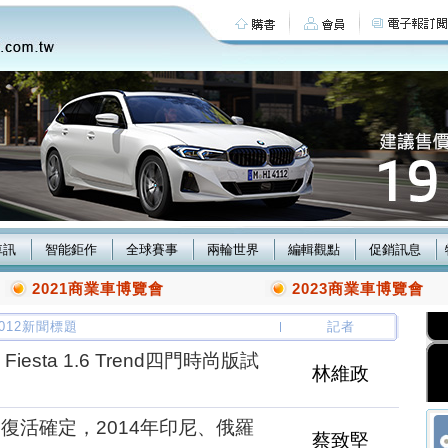
車訊
智能鉅作
全球賽事
兩輪世界
編輯觀點
促銷訊息
2021商業車博覽會
2023商業車博覽會
/2012新聞標題
記者
esta 1.6 Trend四門時尚版試
林維政
UN復活確定，2014年印尼、俄羅
蔡致堅