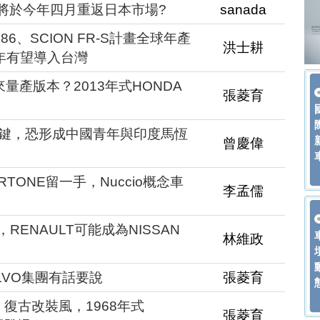
團將於今年四月重返日本市場?
sanada
A 86、SCION FR-S計畫全球年產
洪士耕
今年有望導入台灣
量產版本？2013年式HONDA
張菱育
關鍵，恐形成中國青年與印度馬恆
曾慶偉
RTONE留一手，Nuccio概念車
李孟儒
RENAULT可能成為NISSAN
林維政
LVO集團有話要說
張菱育
：復古改裝風，1968年式
張菱育