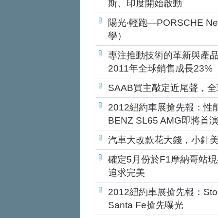
斯、印度開始啟動
陽光‧輕跑—PORSCHE Ne
學）
專注推動技術的革新與產品種
2011年全球銷售成長23%
SAAB買主敲定近尾聲，
2012紐約車展搶先報：性能
BENZ SL65 AMG即將首
汽車大改款花大錢，小針
確定5月份於F1摩納哥站現身
追求完美
2012紐約車展搶先報：Stor
Santa Fe搶先曝光