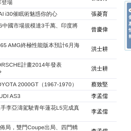
大軍登場
I i30催眠術魅惑你的心
張菱育
16中國市場規模達3千萬、印度將
曾慶偉
G65 AMG終極性能版本預計6月海
洪士耕
RSCHE計畫2014年發表
洪士耕
？
TA 2000GT（1967-1970）
蔡致堅
I AS3
李孟儒
手李亞濤駕駛青年蓮花L5完成真
李孟儒
場佈局，雙門Coupe出局、四門轎