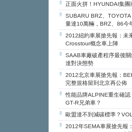
正面火拼！HYUNDAI集
SUBARU BRZ、TOYOT
量達10萬輛，BRZ、86
2012紐約車展搶先報：未來
Crosstour概念車上陣
SAAB車廠破產程序最後
達對決態勢
2012北京車展搶先報：BE
完整規格留到北京再公佈
性能品牌ALPINE重生確認，
GT-R兄弟車？
歐盟達不到減碳標準？VO
2012年SEMA車展搶先報