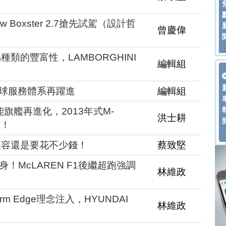
w Boxster 2.7搶先試駕（設計哲
曾慶偉
類的豐富性，LAMBORGHINI
編輯組
全球服務體系再躍進
編輯組
旗艦再進化，2013年式M-
洪士耕
演！
美容還是要花不少錢！
蔡致堅
！McLAREN F1後繼超跑強調
林維政
m Edge理念注入，HYUNDAI
林維政