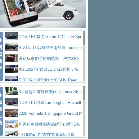
大型 SUV 鎖定七人座豪華市場
BMW攜手漫威電影【蜘蛛人：重生
拌車
消防車除了滅火裝備還需要什麼？
日】
Skoda 發表全新 Peaq 內裝：七人
一探SITRAK “準” 消防車的究竟
大益金龍初試啼聲，汽柴油5噸貨車
座純電旗艦 SUV，行李廂最大可達 935 公
全新純電 Mercedes-Benz C 400 4
不是對手
正宗年鑑2025年全球自動車年鑑1月
升
MATIC Electric 登場
奢華與科技大躍進，MAZDA全新3
NOVITEC操刀Ferrari 12Cilindri Spi
下旬問世！
2024第六屆ISUZU運轉職人挑戰賽
代CX-5全方位進化提前亮相並展開預售94.9
馬自達公布 2027 年式 MX-5 更
國
der 碳纖維空力、鍛造輪圈與Inconel排氣
BUGATTI 以模擬技術加速 Tourbillo
首度前進南台灣熱烈開戰
豪華電能休旅新星 Audi Q4 Sportba
際
萬起
新，新增 Yakudo 特別版
Skoda Peaq 發表全新電動動力系
上身
n 動態開發
還給玩家們手排的感覺！法拉利公
新
ck 55 e-tron S line
Scania Taiwan 逆風而行，加深力
統 最長續航逾 640 公里、支援雙向供電
BMW M2 首度導入 xDrive 四驅，
車
布12Cilidri Manaule手排超跑產品細節
現代2027年式8代Elantra亮相，換
道投資布局
美國與瑞士需求成關鍵推手
The all-new T-Roc 魅力 自成焦點
裝更銳利的造型、更先進的資訊娛樂系統及
SKODA全新電動七座 SUV Peaq
Maserati GT2 Stradale「Tribute to
更高效的動力
問世，擁有品牌史上最寬敞且豪華的座艙
AUDI推出首款高性能油電超跑Nuvo
Kia智慧油電科技潮旅The new Ston
MC12」全球首度亮相
迎接 RANGE ROVER 品牌家族第
車
lari，0到100公里加速2.6秒、極速350公里
百年三叉戟傳奇再啟程 Maserati 重
ic 1-7月累計銷量創歷史新高
NOVITEC升級Lamborghini Revuelt
壇
五位成員 全新 RANGE ROVER GT 預告登
造型華麗時尚、科技座艙再進化，P
／小時
返 1000 Miglia 傳承競速榮耀
法拉利首款純電跑車Luce亮相，最
o 綜效輸出增至1,048匹
2026 Formula 1 Singapore Grand P
動
場
eugeot 208小改款發表上市94.8萬起
態
大馬力超過1000匹並具備530公里最大續航
小車大空間、座艙科技更先進，SK
rix 新加坡大獎賽 Audi 極速之旅開放報名
和運租車榮獲國家品牌玉山獎 以智
里程
ODA發表全新純電跨界休旅Eipq祭平民化車
賓士AMG.EA專屬平台首作，Merc
慧移動與綠能創新
HYUNDAI PORTER II逆勢成長，