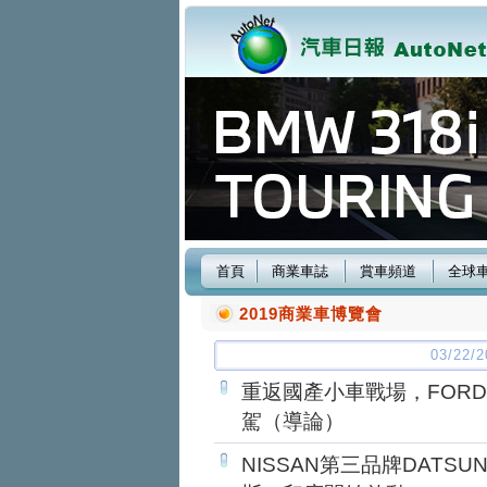
首頁
商業車誌
賞車頻道
全球
2019商業車博覽會
03/22
重返國產小車戰場，FORD Fi
駕（導論）
NISSAN第三品牌DATS