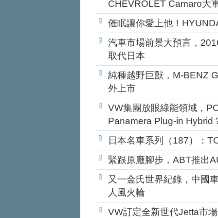
CHEVROLET Camaro
催眠讓你愛上他！HYUNDA
汽車市場前景大預言，20
取代日本
純種越野巨獸，M-BENZ 
外上市
VW集團放眼綠能領域，PO
Panamera Plug-in Hybrid
日本名車系列（187）：TOYO
緊跟原廠腳步，ABT推出AUD
又一金氏世界紀錄，中國車
人風火輪
VW訂定全新世代Jetta市