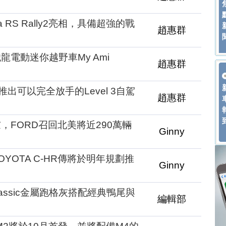
 RS Rally2亮相，具備超強的戰
趙惠群
電動迷你越野車My Ami
趙惠群
年起將推出可以完全放手的Level 3自駕
趙惠群
，FORD召回北美將近290萬輛
Ginny
YOTA C-HR傳將於明年規劃推
Ginny
rt Classic金屬跑格灰搭配經典鴨尾與
編輯部