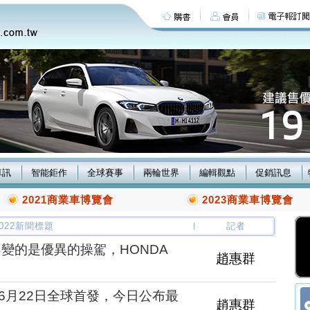
車訊
智能鉅作
全球賽事
兩輪世界
編輯觀點
促銷訊息
2021商業車博覽會
2023商業車博覽會
/2022新聞標題
記者
變的是優異的操駕，HONDA
趙惠群
6月22日全球首發，今日公布最
趙惠群