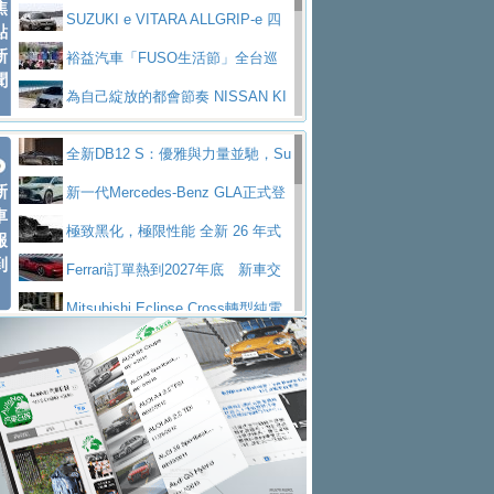
焦
V Prestige
SUZUKI e VITARA ALLGRIP-e 四
點
新
驅精神的純電新詮釋
裕益汽車「FUSO生活節」全台巡
聞
迴 結合生活體驗、交通安全與購車優惠
為自己綻放的都會節奏 NISSAN KI
CKS SAKURA
為品味獨具層峰買家打造的頂級座
全新DB12 S：優雅與力量並馳，Su
駕，MAZDA CX-90 33T AWD Premium Ca
安心舒適旅游的好夥伴 MG HS PH
新
per Tourer的顛峰之作
新一代Mercedes-Benz GLA正式登
ptain Seat
EV
許自己和家人一部舒適安全又高科
車
場 續航最高657公里、支援320kW快充
極致黑化，極限性能 全新 26 年式
報
技的座駕! Ford Territory中型油電休旅
後疫情時代最安全高效重型卡車FU
到
DEFENDER OCTA BLACK 限量登台
Ferrari訂單熱到2027年底 新車交
SO Super Great今日在台登場，結合先進安
中部車業老字號佳樂汽車取得Stella
付至少得等一年以上
Mitsubishi Eclipse Cross轉型純電
全輔助科技
ntis四品牌經銷權，全新多品牌旗艦展示中
屏東特搜大隊再添新利器 SITRAK
休旅 87kWh電池續航超過600公里
全新BMW 318i Touring豪華旅行車
心開幕啟用
救助器材車
買氣不衰、SUZUKI經銷商勇於開啟
全台限量200台 進化現型
不等零關稅的紅利，Jeep品牌今日
全新大店，新北都鈴木占地500坪土城旗艦
2025第七屆ISUZU運轉職人挑戰賽
起展開首批車交車
Volvo EX60 即將叩關，靜肅性、底
展示中心開幕
熱血登場 展現極致車技與專業職人精神
H2GP世界總決賽圓滿落幕 台灣團
盤與數位介面搶先揭露
Audi Q9 將於 2026 年底上市 旗艦
隊表現精彩
淨零減碳指標性應用 純電動水泥預