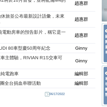
年式M2將於10月首發，並將配備M4的
趙惠群
電動休旅並公布最新設計語彙，未來
趙惠群
料
q 6純電動房車的預告影片，稱它是一
趙惠群
DI 80車型慶50周年紀念
Ginny
主體驗，RIVIAN R1S交車可
Ginny
捷純電跑車
編輯部
集團全台捐血串聯活動
編輯部
06/17/2022