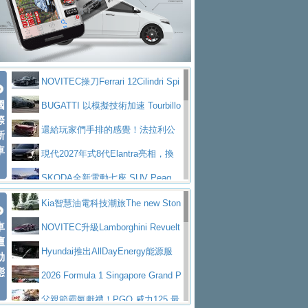
大型 SUV 鎖定七人座豪華市場
BMW攜手漫威電影【蜘蛛人：重生
拌車
消防車除了滅火裝備還需要什麼？
日】
Skoda 發表全新 Peaq 內裝：七人
一探SITRAK “準” 消防車的究竟
大益金龍初試啼聲，汽柴油5噸貨車
座純電旗艦 SUV，行李廂最大可達 935 公
全新純電 Mercedes-Benz C 400 4
不是對手
正宗年鑑2025年全球自動車年鑑1月
升
MATIC Electric 登場
奢華與科技大躍進，MAZDA全新3
NOVITEC操刀Ferrari 12Cilindri Spi
下旬問世！
2024第六屆ISUZU運轉職人挑戰賽
代CX-5全方位進化提前亮相並展開預售94.9
馬自達公布 2027 年式 MX-5 更
國
der 碳纖維空力、鍛造輪圈與Inconel排氣
BUGATTI 以模擬技術加速 Tourbillo
首度前進南台灣熱烈開戰
豪華電能休旅新星 Audi Q4 Sportba
際
萬起
新，新增 Yakudo 特別版
Skoda Peaq 發表全新電動動力系
上身
n 動態開發
還給玩家們手排的感覺！法拉利公
新
ck 55 e-tron S line
Scania Taiwan 逆風而行，加深力
統 最長續航逾 640 公里、支援雙向供電
BMW M2 首度導入 xDrive 四驅，
車
布12Cilidri Manaule手排超跑產品細節
現代2027年式8代Elantra亮相，換
道投資布局
美國與瑞士需求成關鍵推手
The all-new T-Roc 魅力 自成焦點
裝更銳利的造型、更先進的資訊娛樂系統及
SKODA全新電動七座 SUV Peaq
Maserati GT2 Stradale「Tribute to
更高效的動力
問世，擁有品牌史上最寬敞且豪華的座艙
AUDI推出首款高性能油電超跑Nuvo
Kia智慧油電科技潮旅The new Ston
MC12」全球首度亮相
迎接 RANGE ROVER 品牌家族第
車
lari，0到100公里加速2.6秒、極速350公里
百年三叉戟傳奇再啟程 Maserati 重
ic 1-7月累計銷量創歷史新高
NOVITEC升級Lamborghini Revuelt
壇
五位成員 全新 RANGE ROVER GT 預告登
造型華麗時尚、科技座艙再進化，P
／小時
返 1000 Miglia 傳承競速榮耀
法拉利首款純電跑車Luce亮相，最
o 綜效輸出增至1,048匹
Hyundai推出AllDayEnergy能源服
動
場
eugeot 208小改款發表上市94.8萬起
態
大馬力超過1000匹並具備530公里最大續航
小車大空間、座艙科技更先進，SK
務 讓電動車化身行動儲能系統
2026 Formula 1 Singapore Grand P
里程
ODA發表全新純電跨界休旅Eipq祭平民化車
賓士AMG.EA專屬平台首作，Merc
rix 新加坡大獎賽 Audi 極速之旅開放報名
父親節霸氣獻禮！PGO 威力125 最