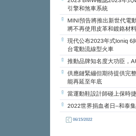
2023 BMW確認2023
引擎和煞車系統
MINI預告將推出新世代
將不再使用皮革和鍍鉻材
現代公布2023年式Ioni
台電動流線型火車
推動品牌知名度大功臣，AU
供應鏈緊繃但期待提供完整車
能再延至年底
當運動鞋設計師碰上保時
2022世界捐血者日–和泰
06/15/2022