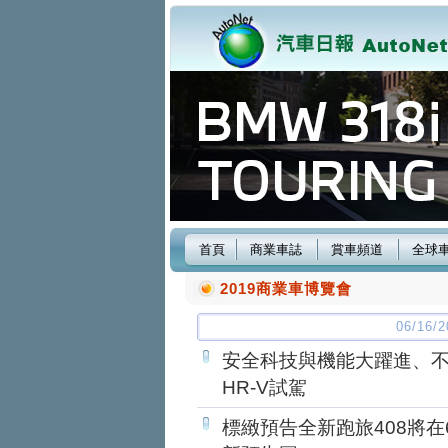
首頁
商業車誌
賞車頻道
全球
2019商業車博覽會
06/16
安全科技與機能大躍進、不
HR-V試駕
標緻預告全新跑旅408將在