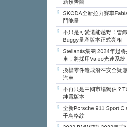
新預告圖
SKODA全新拉力賽車Fabia
鬥能量
不只是可愛還能越野！雪鐵龍
Buggy量產版本正式亮相
Stellantis集團 2024
車，將採用Valeo光達系統
換檔零件造成潛在安全疑慮
汽車
不再只是中國市場獨佔？TO
純電版本
全新Porsche 911 Spo
千鳥格紋