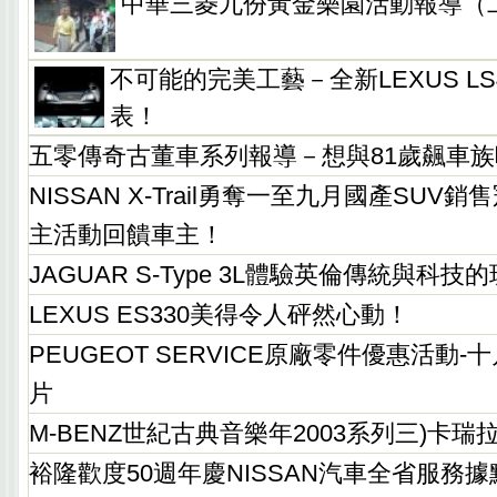
中華三菱九份黃金樂園活動報導（
不可能的完美工藝－全新LEXUS L
表！
五零傳奇古董車系列報導－想與81歲飆車
NISSAN X-Trail勇奪一至九月國產SU
主活動回饋車主！
JAGUAR S-Type 3L體驗英倫傳統與科
LEXUS ES330美得令人砰然心動！
PEUGEOT SERVICE原廠零件優惠活動
片
M-BENZ世紀古典音樂年2003系列三)卡
裕隆歡度50週年慶NISSAN汽車全省服務