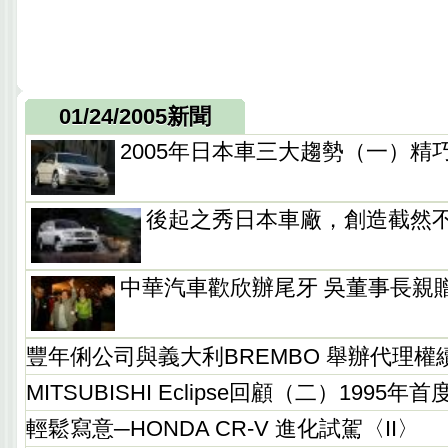
01/24/2005新聞
2005年日本車三大趨勢（一）精
後起之秀日本車廠，創造截然不
中華汽車歡欣辦尾牙 吳董事長親
豐年俐公司與義大利BREMBO 舉辦代理權
MITSUBISHI Eclipse回顧（二）199
輕鬆寫意─HONDA CR-V 進化試駕〈II〉