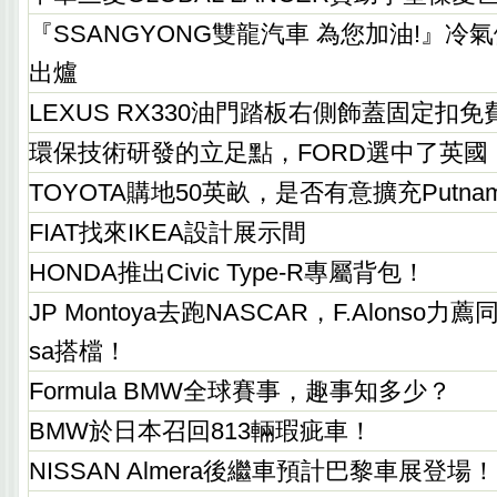
『SSANGYONG雙龍汽車 為您加油!』冷
出爐
LEXUS RX330油門踏板右側飾蓋固定扣
環保技術研發的立足點，FORD選中了英國
TOYOTA購地50英畝，是否有意擴充Putn
FIAT找來IKEA設計展示間
HONDA推出Civic Type-R專屬背包！
JP Montoya去跑NASCAR，F.Alonso力薦同鄉P
sa搭檔！
Formula BMW全球賽事，趣事知多少？
BMW於日本召回813輛瑕疵車！
NISSAN Almera後繼車預計巴黎車展登場！