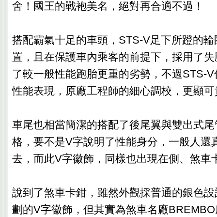
舍！國王的戰袍美名，絕對再合適不過！
搭配霸氣十足的車頭，STS-V足下所蹬的輪
置，且在保護車內乘客的前提下，採用了失
了較一般性能跑胎更重的劣勢，不過STS-
性能表現，原廠工程師的細心調校，更顯可
車尾也相當簡潔的搭配了後尾翼與雙出式尾
格，要不是V字說明了性能身分，一般人還
去，而此V字徽飾，同樣也出現在側、煞車
說到了煞車卡鉗，雖然外觀採普通的銀色設
劃的V字徽飾，但其實為煞車名廠BREMB