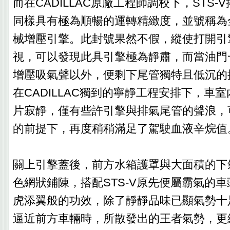
而在CADILLAC原廠工程師調校下，STS
同樣具有極為順暢的運轉精緻度，並號稱為
械增壓引擎。此封號果然不假，縱使打開引
視，可以發現此具引擎極為靜肅，而當油門
增壓吸氣聲以外，便剩下尾管獨特且低沉的
在CADILLAC獨到的寧靜工程安排下，車
片寂靜，僅有些許引擎與排氣尾管的聲浪，
的前提下，再度稍稍滿足了駕駛血液辛烷值
關上引擎蓋後，前方水箱護罩與大面積的下
色網狀鋪陳，搭配STS-V原先便屬霸氣的
虎添翼般的功效，除了靜靜品味已顯氣勢十
逼近前方車輛時，所散發出的王者氣勢，更