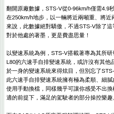
翻開原廠數據，STS-V從0-96km/h僅需4
在250km/h地步，以一輛將近兩噸重、將
來說，此數據絕對驕傲，不過STS-V除了
對於他處的著墨，更是費盡思量！
以變速系統為例，STS-V搭載著專為其所研發的Hy
L80的六速手自排變速系統，或許沒有其他
於一身的變速系統來得炫目，但別忘了STS
此六速手自排變速系統擁有極為柔順、細膩
使用手動換檔，同樣幾乎可讓你感受不出換
適的前提下，滿足的駕駛者的部分操控樂趣