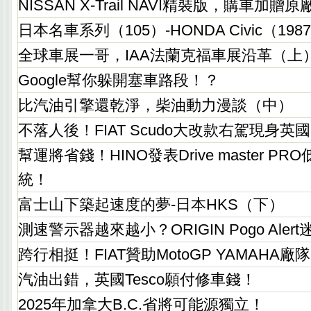
NISSAN X-Trail NAVI精裝版，購車加贈
日本名車系列（105）-HONDA Civic（198
全球車展一哥，IAA法蘭克福車展沿革（上
Google幫你躲開塞車路段！？
比汽油引擎還乾淨，柴油動力漫談（中）
不落人後！FIAT Scudo大改款右駕現身英
幫運將省錢！HINO發表Drive master P
統！
富士山下築起速度的夢-日本HKS（下）
測速警示器越來越小？ORIGIN Pogo Aler
跨行相挺！FIAT贊助MotoGP YAMAHA廠
汽油出錯，英國Tesco願付修車錢！
2025年加拿大B.C.省將可能源獨立！