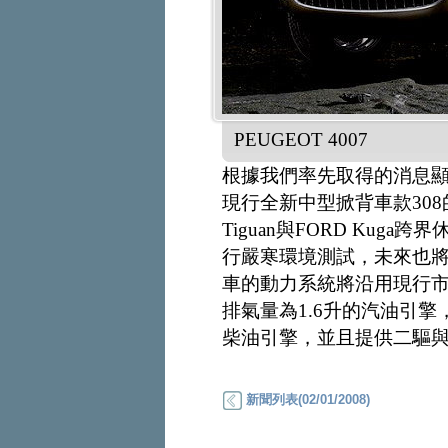
PEUGEOT 4007
根據我們率先取得的消息顯
現行全新中型掀背車款30
Tiguan與FORD Ku
行嚴寒環境測試，未來也將
車的動力系統將沿用現行市售
排氣量為1.6升的汽油引擎，
柴油引擎，並且提供二驅
新聞列表(02/01/2008)