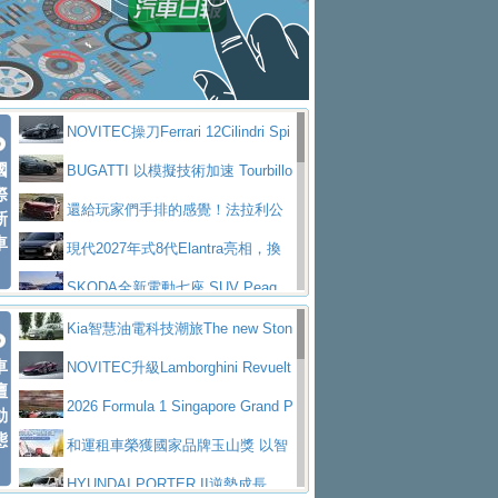
大型 SUV 鎖定七人座豪華市場
BMW攜手漫威電影【蜘蛛人：重生
拌車
消防車除了滅火裝備還需要什麼？
日】
Skoda 發表全新 Peaq 內裝：七人
一探SITRAK “準” 消防車的究竟
大益金龍初試啼聲，汽柴油5噸貨車
座純電旗艦 SUV，行李廂最大可達 935 公
全新純電 Mercedes-Benz C 400 4
不是對手
正宗年鑑2025年全球自動車年鑑1月
升
MATIC Electric 登場
奢華與科技大躍進，MAZDA全新3
NOVITEC操刀Ferrari 12Cilindri Spi
下旬問世！
2024第六屆ISUZU運轉職人挑戰賽
代CX-5全方位進化提前亮相並展開預售94.9
馬自達公布 2027 年式 MX-5 更
國
der 碳纖維空力、鍛造輪圈與Inconel排氣
BUGATTI 以模擬技術加速 Tourbillo
首度前進南台灣熱烈開戰
豪華電能休旅新星 Audi Q4 Sportba
際
萬起
新，新增 Yakudo 特別版
Skoda Peaq 發表全新電動動力系
上身
n 動態開發
還給玩家們手排的感覺！法拉利公
新
ck 55 e-tron S line
Scania Taiwan 逆風而行，加深力
統 最長續航逾 640 公里、支援雙向供電
BMW M2 首度導入 xDrive 四驅，
車
布12Cilidri Manaule手排超跑產品細節
現代2027年式8代Elantra亮相，換
道投資布局
美國與瑞士需求成關鍵推手
The all-new T-Roc 魅力 自成焦點
裝更銳利的造型、更先進的資訊娛樂系統及
SKODA全新電動七座 SUV Peaq
Maserati GT2 Stradale「Tribute to
更高效的動力
問世，擁有品牌史上最寬敞且豪華的座艙
AUDI推出首款高性能油電超跑Nuvo
Kia智慧油電科技潮旅The new Ston
MC12」全球首度亮相
迎接 RANGE ROVER 品牌家族第
車
lari，0到100公里加速2.6秒、極速350公里
百年三叉戟傳奇再啟程 Maserati 重
ic 1-7月累計銷量創歷史新高
NOVITEC升級Lamborghini Revuelt
壇
五位成員 全新 RANGE ROVER GT 預告登
造型華麗時尚、科技座艙再進化，P
／小時
返 1000 Miglia 傳承競速榮耀
法拉利首款純電跑車Luce亮相，最
o 綜效輸出增至1,048匹
2026 Formula 1 Singapore Grand P
動
場
eugeot 208小改款發表上市94.8萬起
態
大馬力超過1000匹並具備530公里最大續航
小車大空間、座艙科技更先進，SK
rix 新加坡大獎賽 Audi 極速之旅開放報名
和運租車榮獲國家品牌玉山獎 以智
里程
ODA發表全新純電跨界休旅Eipq祭平民化車
賓士AMG.EA專屬平台首作，Merc
慧移動與綠能創新
HYUNDAI PORTER II逆勢成長，