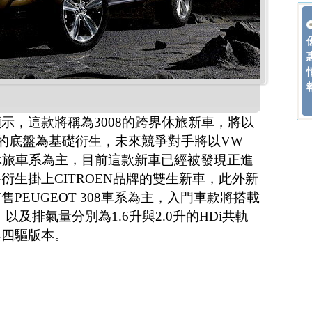
示，這款將稱為3008的跨界休旅新車，將以
8的底盤為基礎衍生，未來競爭對手將以VW
ga跨界休旅車系為主，目前這款新車已經被發現正進
衍生掛上CITROEN品牌的雙生新車，此外新
PEUGEOT 308車系為主，入門車款將搭載
以及排氣量分別為1.6升與2.0升的HDi共軌
與四驅版本。