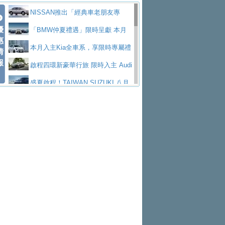
價89萬起
edes-AMG 全新GT 4-Door Coupe全球首發
福斯推出首款GTI純電性能掀背ID.
勇奪中型貨車銷售冠軍
父親節霸氣獻禮！PGO 威力125 最
NISSAN推出「經典車老朋友專
Polo GTI，擁有226匹馬力和零百加速 6.8
Jaguar 公布四門 GT車款正式車名
優
低入手價 $60,900 起 省油ｘ安全ｘ大空間
福斯商旅挺頭家 推出「德系質感 精
案」 以匠人精神煥新珍品座駕
「BMW仲夏禮遇」限時呈獻 本月
惠
秒的實力
為JAGUAR TYPE 01
終於跟上進度，LEXUS發表首款三
陪爸爸輕鬆
算圓夢」專案
yundai推出AllDayEnergy能源服
入主即享尊榮豪華五星假期 多元優購方案
本月入主Kia全車系，享限時專屬禮
情
報
排六座純電旗艦休旅 TZ
有錢也買不到的Golf R！福斯打造
務 讓電動車化身行動儲能系統
NISSAN X-TRAIL 上市首月銷量
同步實施
遇
啟程四環新豪華行旅 限時入主 Audi
全新Golf R 24h賽車將挑戰紐柏林24小時耐
SKODA公布全新小型純電跨界休旅
躋身同級前3名
Toyota歐洲純電車銷量翻倍 2026
A6 旗艦陣容 低月付5,888元起及3 年乙式險
盛夏啟程！TAIWAN SUZUKI 八月
久賽
Epiq內裝設計，預計5月19日全球首發
福斯全新 ID. Polo 起跳價約台幣94
上半年成長113％
XFORCE攜手臺南祀典大天后宮 試
購置金
禮遇全面升級
無懼暑假出行！ZS玩美Cool版與G5
萬，續航里程可達到455公里附氣動式按摩
福斯宣布Golf與T-Roc推出Full Hybri
乘就送限量「幸福駕到」過爐御守
Subaru推動燃油、油電與純電車混
0 PLUS酷涼特仕版升級通風座椅
Ford天外飛來禮 Territory旗艦響宴
座椅
d全油電複合動力車型，預計於今年第四季
KIA米蘭設計周展出Vision Meta Tu
線生產 以彈性製造應對市場變化
Volvo Trucks 承諾成為高科技供應
三件組 再享0利率 入主再抽美國雙人來回機
Forester油電版上市週年保固升級
上市
rismo概念車並公布所有相關資訊，未來將
BMW 旗艦房車7系列中期改款，外
鏈的可靠夥伴
格上租車暑期享8% LINE POINTS
票
父親節再享SUBARU爸氣豪禮
PEUGEOT、CITROEN「EN ROU
是命名為EV8
觀煥然一新、內裝科技與電動車續航里程大
借「東風」之力，HONDA推出中國
回饋 再抽黑鑰匙尊榮禮遇
匠心淬鍊展現世代躍進 ALL-NEW
TE！La Vie en Route｜法式日常，即刻啟
全能ZS翻玩新視界！全新27年式換
幅升級
製造日本重新貼牌全新4代Insight純電動休
MAZDA CX-5 延長保固禮遇限時實施
魅力 自成焦點 胡宇威擔任 The all-
程」 全車系享 5 年
裝曜黑風格套件 含舊換新60萬內輕鬆入手
暑假購車趁現在！ PGO 全車系一
旅
new T-Roc 品牌大使 攜手Volkswagen展現
2026 Honda Motorcycle Cruiser 風
日限定賞車會 指定車款送3,000元加油卡
特斯拉掀充電價格戰 EVOASIS推
不被定義的
格騎士趴圓滿落幕 風格由你定義！一起騎
Skoda Motorsport 125 週年 全台 R
訂閱制假日最低5.25元會員優惠
Honda Motorcycle攜手築間餐飲集