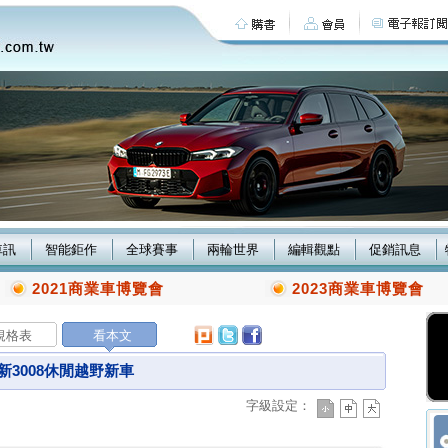
車訊
智能鉅作
全球賽事
兩輪世界
編輯觀點
促銷訊息
2021商業車博覽會
2023商業車博覽會
規格表
看本文
新3008休閒越野新車
字級設定：