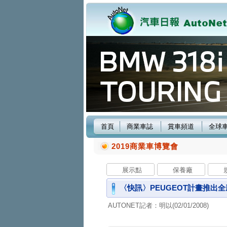
首頁
商業車誌
賞車頻道
全球
2019商業車博覽會
展示點
保養廠
〈快訊〉PEUGEOT計畫推出全
AUTONET記者：明以(02/01/2008)