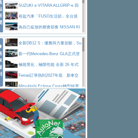
焦
V Prestige
SUZUKI e VITARA ALLGRIP-e 四
點
新
驅精神的純電新詮釋
裕益汽車「FUSO生活節」全台巡
聞
迴 結合生活體驗、交通安全與購車優惠
為自己綻放的都會節奏 NISSAN KI
CKS SAKURA
為品味獨具層峰買家打造的頂級座
全新DB12 S：優雅與力量並馳，Su
駕，MAZDA CX-90 33T AWD Premium Ca
安心舒適旅游的好夥伴 MG HS PH
新
per Tourer的顛峰之作
新一代Mercedes-Benz GLA正式登
ptain Seat
EV
許自己和家人一部舒適安全又高科
車
場 續航最高657公里、支援320kW快充
極致黑化，極限性能 全新 26 年式
報
技的座駕! Ford Territory中型油電休旅
後疫情時代最安全高效重型卡車FU
到
DEFENDER OCTA BLACK 限量登台
Ferrari訂單熱到2027年底 新車交
SO Super Great今日在台登場，結合先進安
中部車業老字號佳樂汽車取得Stella
付至少得等一年以上
Mitsubishi Eclipse Cross轉型純電
全輔助科技
ntis四品牌經銷權，全新多品牌旗艦展示中
屏東特搜大隊再添新利器 SITRAK
休旅 87kWh電池續航超過600公里
全新BMW 318i Touring豪華旅行車
心開幕啟用
救助器材車
買氣不衰、SUZUKI經銷商勇於開啟
全台限量200台 進化現型
不等零關稅的紅利，Jeep品牌今日
全新大店，新北都鈴木占地500坪土城旗艦
2025第七屆ISUZU運轉職人挑戰賽
起展開首批車交車
Volvo EX60 即將叩關，靜肅性、底
展示中心開幕
熱血登場 展現極致車技與專業職人精神
H2GP世界總決賽圓滿落幕 台灣團
盤與數位介面搶先揭露
Audi Q9 將於 2026 年底上市 旗艦
隊表現精彩
淨零減碳指標性應用 純電動水泥預