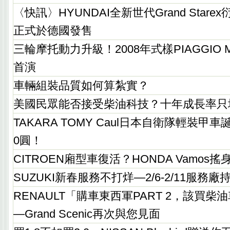
〈快訊〉HYUNDAI全新世代Grand Starex
正式於德國發售
三輪摩托動力升級！2008年式樣PIAGGIO MP
首演
車輛組裝品質如何算紮實？
美國民眾能否接受柴油科技？十年成長率只
TAKARA TOMY Caul日本自衛隊輕裝甲
0圓！
CITROEN廂型車復活？HONDA Vamos搖
SUZUKI新春服務不打烊—2/6-2/11服務
RENAULT「購車東西軍PART 2，該買
—Grand Scenic再次與您見面