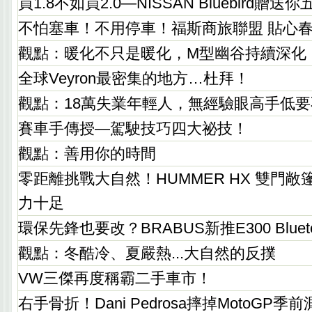
買1.8不如買2.0—NISSAN Bluebird
不怕塞車！不用停車！福斯商旅聯盟 貼心
觀點：暖化不只是暖化，M型幽谷持續深化
全球Veyron最密集的地方…杜拜！
觀點：18萬失業年輕人，無經驗眼高手低要
賽車手傳授—駕駛技巧四大祕技！
觀點：善用你的時間
零距離挑戰大自然！HUMMER HX 雙門
力十足
環保先鋒也要改？BRABUS新推E300 Blue
觀點：冬酷冷、夏嚴熱...大自然的反撲
VW三傑再度稱霸二手車市！
右手骨折！Dani Pedrosa摔掉MotoGP季