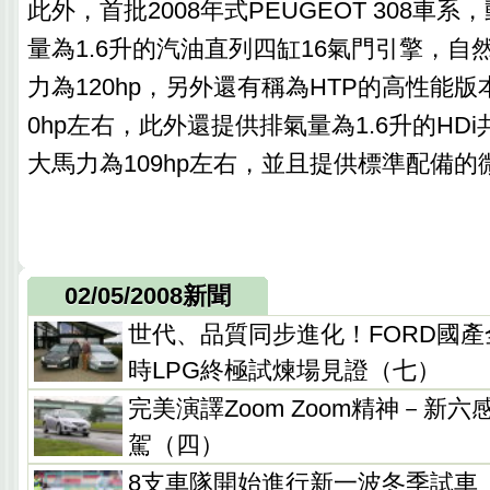
此外，首批2008年式PEUGEOT 308車
量為1.6升的汽油直列四缸16氣門引擎，自
力為120hp，另外還有稱為HTP的高性能版
0hp左右，此外還提供排氣量為1.6升的HD
大馬力為109hp左右，並且提供標準配備
02/05/2008新聞
世代、品質同步進化！FORD國產全
時LPG終極試煉場見證（七）
完美演譯Zoom Zoom精神－新六
駕（四）
8支車隊開始進行新一波冬季試車