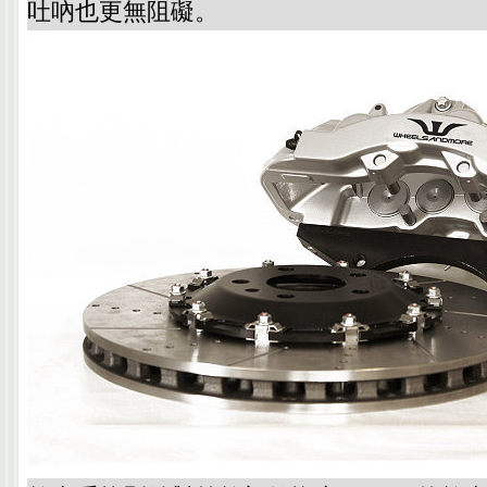
吐吶也更無阻礙。