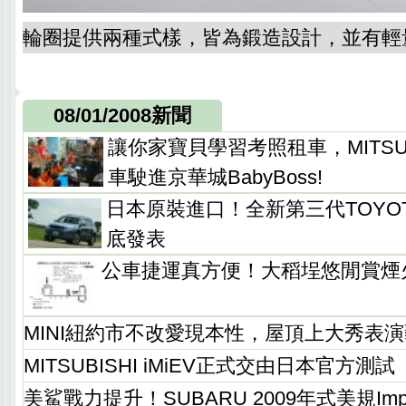
輪圈提供兩種式樣，皆為鍛造設計，並有輕
08/01/2008新聞
讓你家寶貝學習考照租車，MITSUB
車駛進京華城BabyBoss!
日本原裝進口！全新第三代TOYOTA
底發表
公車捷運真方便！大稻埕悠閒賞煙
MINI紐約市不改愛現本性，屋頂上大秀表
MITSUBISHI iMiEV正式交由日本官方測試
美鯊戰力提升！SUBARU 2009年式美規Imp