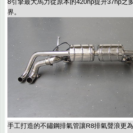
8引擎最大馬力從原本的420hp提升37hp之多
界。
手工打造的不鏽鋼排氣管讓R8排氣聲浪更