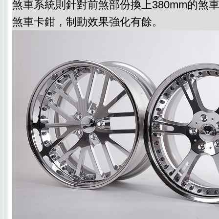
煞車系統則針對前煞部份換上380mm的煞
煞車卡鉗，制動效果強化有餘。