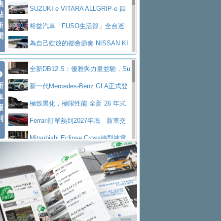
焦
V Prestige
SUZUKI e VITARA ALLGRIP-e 四
點
新
驅精神的純電新詮釋
裕益汽車「FUSO生活節」全台巡
聞
迴 結合生活體驗、交通安全與購車優惠
為自己綻放的都會節奏 NISSAN KI
CKS SAKURA
為品味獨具層峰買家打造的頂級座
全新DB12 S：優雅與力量並馳，Su
駕，MAZDA CX-90 33T AWD Premium Ca
安心舒適旅游的好夥伴 MG HS PH
新
per Tourer的顛峰之作
新一代Mercedes-Benz GLA正式登
ptain Seat
EV
許自己和家人一部舒適安全又高科
車
場 續航最高657公里、支援320kW快充
極致黑化，極限性能 全新 26 年式
報
技的座駕! Ford Territory中型油電休旅
後疫情時代最安全高效重型卡車FU
到
DEFENDER OCTA BLACK 限量登台
Ferrari訂單熱到2027年底 新車交
SO Super Great今日在台登場，結合先進安
中部車業老字號佳樂汽車取得Stella
付至少得等一年以上
Mitsubishi Eclipse Cross轉型純電
全輔助科技
ntis四品牌經銷權，全新多品牌旗艦展示中
屏東特搜大隊再添新利器 SITRAK
休旅 87kWh電池續航超過600公里
全新BMW 318i Touring豪華旅行車
心開幕啟用
救助器材車
買氣不衰、SUZUKI經銷商勇於開啟
全台限量200台 進化現型
不等零關稅的紅利，Jeep品牌今日
全新大店，新北都鈴木占地500坪土城旗艦
2025第七屆ISUZU運轉職人挑戰賽
起展開首批車交車
Volvo EX60 即將叩關，靜肅性、底
展示中心開幕
熱血登場 展現極致車技與專業職人精神
H2GP世界總決賽圓滿落幕 台灣團
盤與數位介面搶先揭露
Audi Q9 將於 2026 年底上市 旗艦
隊表現精彩
淨零減碳指標性應用 純電動水泥預