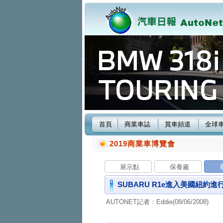
首頁
商業車誌
賞車頻道
全球
2019商業車博覽會
展示點
保養廠
SUBARU R1e進入美國紐約
AUTONET記者：Eddie(08/06/2008)