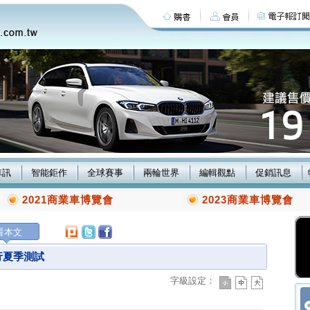
車訊
智能鉅作
全球賽事
兩輪世界
編輯觀點
促銷訊息
2021商業車博覽會
2023商業車博覽會
看本文
進行夏季測試
字級設定：