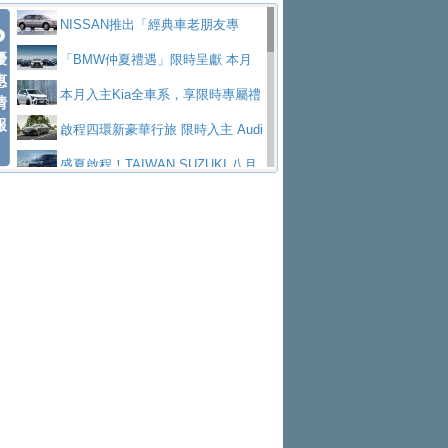
價89萬起
edes-AMG 全新GT 4-Door Coupe全球首發
福斯推出首款GTI純電性能掀背ID.
勇奪中型貨車銷售冠軍
父親節霸氣獻禮！PGO 威力125 最
NISSAN推出「經典車老朋友專
Polo GTI，擁有226匹馬力和零百加速 6.8
Jaguar 公布四門 GT車款正式車名
優
低入手價 $60,900 起 省油ｘ安全ｘ大空間
福斯商旅挺頭家 推出「德系質感 精
案」 以匠人精神煥新珍品座駕
「BMW仲夏禮遇」限時呈獻 本月
惠
秒的實力
為JAGUAR TYPE 01
終於跟上進度，LEXUS發表首款三
陪爸爸輕鬆
算圓夢」專案
yundai推出AllDayEnergy能源服
入主即享尊榮豪華五星假期 多元優購方案
本月入主Kia全車系，享限時專屬禮
情
報
排六座純電旗艦休旅 TZ
有錢也買不到的Golf R！福斯打造
務 讓電動車化身行動儲能系統
NISSAN X-TRAIL 上市首月銷量
同步實施
遇
啟程四環新豪華行旅 限時入主 Audi
全新Golf R 24h賽車將挑戰紐柏林24小時耐
SKODA公布全新小型純電跨界休旅
躋身同級前3名
Toyota歐洲純電車銷量翻倍 2026
A6 旗艦陣容 低月付5,888元起及3 年乙式險
盛夏啟程！TAIWAN SUZUKI 八月
久賽
Epiq內裝設計，預計5月19日全球首發
福斯全新 ID. Polo 起跳價約台幣94
上半年成長113％
XFORCE攜手臺南祀典大天后宮 試
購置金
禮遇全面升級
無懼暑假出行！ZS玩美Cool版與G5
萬，續航里程可達到455公里附氣動式按摩
福斯宣布Golf與T-Roc推出Full Hybri
乘就送限量「幸福駕到」過爐御守
Subaru推動燃油、油電與純電車混
0 PLUS酷涼特仕版升級通風座椅
Ford天外飛來禮 Territory旗艦響宴
座椅
d全油電複合動力車型，預計於今年第四季
KIA米蘭設計周展出Vision Meta Tu
線生產 以彈性製造應對市場變化
Volvo Trucks 承諾成為高科技供應
三件組 再享0利率 入主再抽美國雙人來回機
Forester油電版上市週年保固升級
上市
rismo概念車並公布所有相關資訊，未來將
BMW 旗艦房車7系列中期改款，外
鏈的可靠夥伴
格上租車暑期享8% LINE POINTS
票
父親節再享SUBARU爸氣豪禮
PEUGEOT、CITROEN「EN ROU
是命名為EV8
觀煥然一新、內裝科技與電動車續航里程大
借「東風」之力，HONDA推出中國
回饋 再抽黑鑰匙尊榮禮遇
匠心淬鍊展現世代躍進 ALL-NEW
TE！La Vie en Route｜法式日常，即刻啟
全能ZS翻玩新視界！全新27年式換
幅升級
製造日本重新貼牌全新4代Insight純電動休
MAZDA CX-5 延長保固禮遇限時實施
魅力 自成焦點 胡宇威擔任 The all-
程」 全車系享 5 年
裝曜黑風格套件 含舊換新60萬內輕鬆入手
暑假購車趁現在！ PGO 全車系一
旅
new T-Roc 品牌大使 攜手Volkswagen展現
2026 Honda Motorcycle Cruiser 風
日限定賞車會 指定車款送3,000元加油卡
特斯拉掀充電價格戰 EVOASIS推
不被定義的
格騎士趴圓滿落幕 風格由你定義！一起騎
Skoda Motorsport 125 週年 全台 R
訂閱制假日最低5.25元會員優惠
Honda Motorcycle攜手築間餐飲集