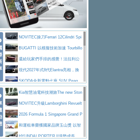
大型 SUV 鎖定七人座豪華市場
BMW攜手漫威電影【蜘蛛人：重生
拌車
消防車除了滅火裝備還需要什麼？
日】
Skoda 發表全新 Peaq 內裝：七人
一探SITRAK “準” 消防車的究竟
大益金龍初試啼聲，汽柴油5噸貨車
座純電旗艦 SUV，行李廂最大可達 935 公
全新純電 Mercedes-Benz C 400 4
不是對手
正宗年鑑2025年全球自動車年鑑1月
升
MATIC Electric 登場
奢華與科技大躍進，MAZDA全新3
NOVITEC操刀Ferrari 12Cilindri Spi
下旬問世！
2024第六屆ISUZU運轉職人挑戰賽
代CX-5全方位進化提前亮相並展開預售94.9
馬自達公布 2027 年式 MX-5 更
國
der 碳纖維空力、鍛造輪圈與Inconel排氣
BUGATTI 以模擬技術加速 Tourbillo
首度前進南台灣熱烈開戰
豪華電能休旅新星 Audi Q4 Sportba
際
萬起
新，新增 Yakudo 特別版
Skoda Peaq 發表全新電動動力系
上身
n 動態開發
還給玩家們手排的感覺！法拉利公
新
ck 55 e-tron S line
Scania Taiwan 逆風而行，加深力
統 最長續航逾 640 公里、支援雙向供電
BMW M2 首度導入 xDrive 四驅，
車
布12Cilidri Manaule手排超跑產品細節
現代2027年式8代Elantra亮相，換
道投資布局
美國與瑞士需求成關鍵推手
The all-new T-Roc 魅力 自成焦點
裝更銳利的造型、更先進的資訊娛樂系統及
SKODA全新電動七座 SUV Peaq
Maserati GT2 Stradale「Tribute to
更高效的動力
問世，擁有品牌史上最寬敞且豪華的座艙
AUDI推出首款高性能油電超跑Nuvo
Kia智慧油電科技潮旅The new Ston
MC12」全球首度亮相
迎接 RANGE ROVER 品牌家族第
車
lari，0到100公里加速2.6秒、極速350公里
百年三叉戟傳奇再啟程 Maserati 重
ic 1-7月累計銷量創歷史新高
NOVITEC升級Lamborghini Revuelt
壇
五位成員 全新 RANGE ROVER GT 預告登
造型華麗時尚、科技座艙再進化，P
／小時
返 1000 Miglia 傳承競速榮耀
法拉利首款純電跑車Luce亮相，最
o 綜效輸出增至1,048匹
2026 Formula 1 Singapore Grand P
動
場
eugeot 208小改款發表上市94.8萬起
態
大馬力超過1000匹並具備530公里最大續航
小車大空間、座艙科技更先進，SK
rix 新加坡大獎賽 Audi 極速之旅開放報名
和運租車榮獲國家品牌玉山獎 以智
里程
ODA發表全新純電跨界休旅Eipq祭平民化車
賓士AMG.EA專屬平台首作，Merc
慧移動與綠能創新
HYUNDAI PORTER II逆勢成長，