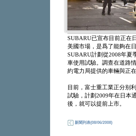
SUBARU已宣布目前正
美國市場，是爲了能夠在
SUBARU計劃從2008
車使用試驗。調查在道路
約電力局提供的車輛與正
目前，富士重工業正分别利
試驗，計劃2009年在日本
後，就可以提前上市。
新聞列表(08/06/2008)