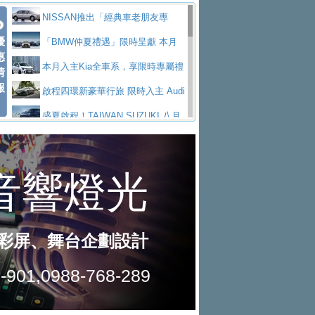
價89萬起
edes-AMG 全新GT 4-Door Coupe全球首發
福斯推出首款GTI純電性能掀背ID.
勇奪中型貨車銷售冠軍
父親節霸氣獻禮！PGO 威力125 最
NISSAN推出「經典車老朋友專
Polo GTI，擁有226匹馬力和零百加速 6.8
Jaguar 公布四門 GT車款正式車名
優
低入手價 $60,900 起 省油ｘ安全ｘ大空間
福斯商旅挺頭家 推出「德系質感 精
案」 以匠人精神煥新珍品座駕
「BMW仲夏禮遇」限時呈獻 本月
惠
秒的實力
為JAGUAR TYPE 01
終於跟上進度，LEXUS發表首款三
陪爸爸輕鬆
算圓夢」專案
和運租車榮獲國家品牌玉山獎 以智
入主即享尊榮豪華五星假期 多元優購方案
本月入主Kia全車系，享限時專屬禮
情
報
排六座純電旗艦休旅 TZ
有錢也買不到的Golf R！福斯打造
慧移動與綠能創新
Volvo Trucks 承諾成為高科技供應
同步實施
遇
啟程四環新豪華行旅 限時入主 Audi
全新Golf R 24h賽車將挑戰紐柏林24小時耐
SKODA公布全新小型純電跨界休旅
鏈的可靠夥伴
XFORCE攜手臺南祀典大天后宮 試
A6 旗艦陣容 低月付5,888元起及3 年乙式險
盛夏啟程！TAIWAN SUZUKI 八月
久賽
Epiq內裝設計，預計5月19日全球首發
福斯全新 ID. Polo 起跳價約台幣94
乘就送限量「幸福駕到」過爐御守
NISSAN X-TRAIL 上市首月銷量
購置金
禮遇全面升級
無懼暑假出行！ZS玩美Cool版與G5
萬，續航里程可達到455公里附氣動式按摩
福斯宣布Golf與T-Roc推出Full Hybri
躋身同級前3名
格上租車暑期享8% LINE POINTS
0 PLUS酷涼特仕版升級通風座椅
Ford天外飛來禮 Territory旗艦響宴
座椅
d全油電複合動力車型，預計於今年第四季
KIA米蘭設計周展出Vision Meta Tu
回饋 再抽黑鑰匙尊榮禮遇
Toyota歐洲純電車銷量翻倍 2026
三件組 再享0利率 入主再抽美國雙人來回機
Forester油電版上市週年保固升級
上市
rismo概念車並公布所有相關資訊，未來將
BMW 旗艦房車7系列中期改款，外
上半年成長113％
Subaru推動燃油、油電與純電車混
票
父親節再享SUBARU爸氣豪禮
PEUGEOT、CITROEN「EN ROU
是命名為EV8
觀煥然一新、內裝科技與電動車續航里程大
借「東風」之力，HONDA推出中國
線生產 以彈性製造應對市場變化
魅力 自成焦點 胡宇威擔任 The all-
TE！La Vie en Route｜法式日常，即刻啟
全能ZS翻玩新視界！全新27年式換
幅升級
製造日本重新貼牌全新4代Insight純電動休
new T-Roc 品牌大使 攜手Volkswagen展現
匠心淬鍊展現世代躍進 ALL-NEW
程」 全車系享 5 年
裝曜黑風格套件 含舊換新60萬內輕鬆入手
暑假購車趁現在！ PGO 全車系一
旅
不被定義的
MAZDA CX-5 延長保固禮遇限時實施
2026 Honda Motorcycle Cruiser 風
日限定賞車會 指定車款送3,000元加油卡
特斯拉掀充電價格戰 EVOASIS推
格騎士趴圓滿落幕 風格由你定義！一起騎
全台最速充電樁降臨桃園！ 華城電
訂閱制假日最低5.25元會員優惠
Honda Motorcycle攜手築間餐飲集