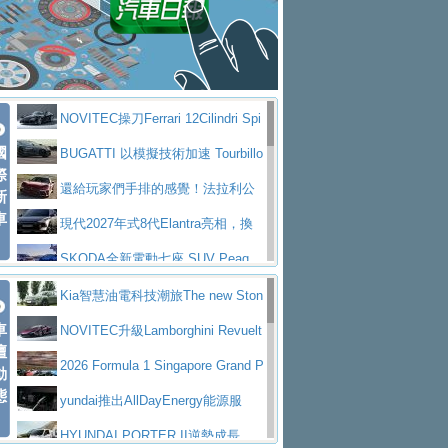
大型 SUV 鎖定七人座豪華市場
BMW攜手漫威電影【蜘蛛人：重生
拌車
消防車除了滅火裝備還需要什麼？
日】
Skoda 發表全新 Peaq 內裝：七人
一探SITRAK “準” 消防車的究竟
大益金龍初試啼聲，汽柴油5噸貨車
座純電旗艦 SUV，行李廂最大可達 935 公
全新純電 Mercedes-Benz C 400 4
不是對手
正宗年鑑2025年全球自動車年鑑1月
升
MATIC Electric 登場
奢華與科技大躍進，MAZDA全新3
NOVITEC操刀Ferrari 12Cilindri Spi
下旬問世！
2024第六屆ISUZU運轉職人挑戰賽
代CX-5全方位進化提前亮相並展開預售94.9
馬自達公布 2027 年式 MX-5 更
國
der 碳纖維空力、鍛造輪圈與Inconel排氣
BUGATTI 以模擬技術加速 Tourbillo
首度前進南台灣熱烈開戰
豪華電能休旅新星 Audi Q4 Sportba
際
萬起
新，新增 Yakudo 特別版
Skoda Peaq 發表全新電動動力系
上身
n 動態開發
還給玩家們手排的感覺！法拉利公
新
ck 55 e-tron S line
Scania Taiwan 逆風而行，加深力
統 最長續航逾 640 公里、支援雙向供電
BMW M2 首度導入 xDrive 四驅，
車
布12Cilidri Manaule手排超跑產品細節
現代2027年式8代Elantra亮相，換
道投資布局
美國與瑞士需求成關鍵推手
The all-new T-Roc 魅力 自成焦點
裝更銳利的造型、更先進的資訊娛樂系統及
SKODA全新電動七座 SUV Peaq
Maserati GT2 Stradale「Tribute to
更高效的動力
問世，擁有品牌史上最寬敞且豪華的座艙
AUDI推出首款高性能油電超跑Nuvo
Kia智慧油電科技潮旅The new Ston
MC12」全球首度亮相
迎接 RANGE ROVER 品牌家族第
車
lari，0到100公里加速2.6秒、極速350公里
百年三叉戟傳奇再啟程 Maserati 重
ic 1-7月累計銷量創歷史新高
NOVITEC升級Lamborghini Revuelt
壇
五位成員 全新 RANGE ROVER GT 預告登
造型華麗時尚、科技座艙再進化，P
／小時
返 1000 Miglia 傳承競速榮耀
法拉利首款純電跑車Luce亮相，最
o 綜效輸出增至1,048匹
2026 Formula 1 Singapore Grand P
動
場
eugeot 208小改款發表上市94.8萬起
態
大馬力超過1000匹並具備530公里最大續航
小車大空間、座艙科技更先進，SK
rix 新加坡大獎賽 Audi 極速之旅開放報名
yundai推出AllDayEnergy能源服
里程
ODA發表全新純電跨界休旅Eipq祭平民化車
賓士AMG.EA專屬平台首作，Merc
務 讓電動車化身行動儲能系統
HYUNDAI PORTER II逆勢成長，