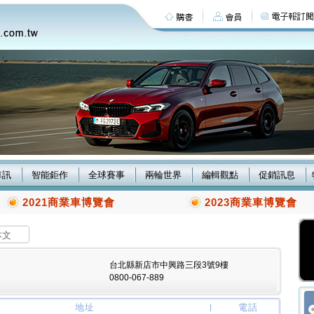
車訊
智能鉅作
全球賽事
兩輪世界
編輯觀點
促銷訊息
2021商業車博覽會
2023商業車博覽會
本文
台北縣新店市中興路三段3號9樓
0800-067-889
地址
電話