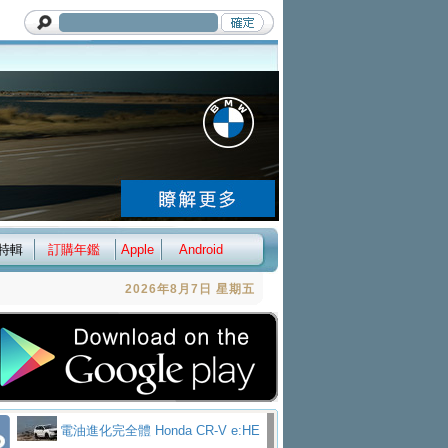
特輯
訂購年鑑
Apple
Android
2026年8月7日 星期五
電油進化完全體 Honda CR-V e:HE