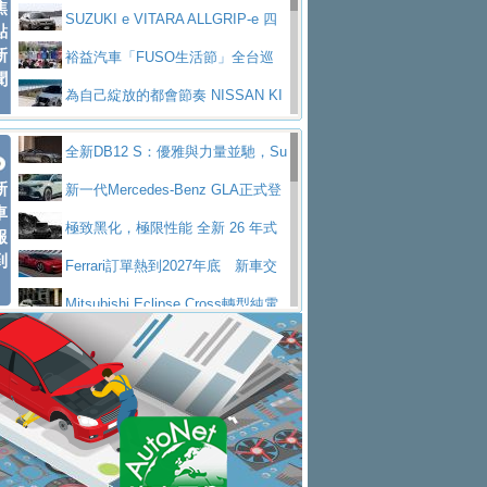
焦
V Prestige
SUZUKI e VITARA ALLGRIP-e 四
點
新
驅精神的純電新詮釋
裕益汽車「FUSO生活節」全台巡
聞
迴 結合生活體驗、交通安全與購車優惠
為自己綻放的都會節奏 NISSAN KI
CKS SAKURA
為品味獨具層峰買家打造的頂級座
全新DB12 S：優雅與力量並馳，Su
駕，MAZDA CX-90 33T AWD Premium Ca
安心舒適旅游的好夥伴 MG HS PH
新
per Tourer的顛峰之作
新一代Mercedes-Benz GLA正式登
ptain Seat
EV
許自己和家人一部舒適安全又高科
車
場 續航最高657公里、支援320kW快充
極致黑化，極限性能 全新 26 年式
報
技的座駕! Ford Territory中型油電休旅
後疫情時代最安全高效重型卡車FU
到
DEFENDER OCTA BLACK 限量登台
Ferrari訂單熱到2027年底 新車交
SO Super Great今日在台登場，結合先進安
中部車業老字號佳樂汽車取得Stella
付至少得等一年以上
Mitsubishi Eclipse Cross轉型純電
全輔助科技
ntis四品牌經銷權，全新多品牌旗艦展示中
屏東特搜大隊再添新利器 SITRAK
休旅 87kWh電池續航超過600公里
全新BMW 318i Touring豪華旅行車
心開幕啟用
救助器材車
買氣不衰、SUZUKI經銷商勇於開啟
全台限量200台 進化現型
不等零關稅的紅利，Jeep品牌今日
全新大店，新北都鈴木占地500坪土城旗艦
2025第七屆ISUZU運轉職人挑戰賽
起展開首批車交車
Volvo EX60 即將叩關，靜肅性、底
展示中心開幕
熱血登場 展現極致車技與專業職人精神
H2GP世界總決賽圓滿落幕 台灣團
盤與數位介面搶先揭露
Audi Q9 將於 2026 年底上市 旗艦
隊表現精彩
淨零減碳指標性應用 純電動水泥預