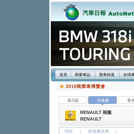
首頁
商業車誌
賞車頻道
全球
2019商業車博覽會
展示點
保養廠
看
RENAULT 裕隆
RENAULT
地區
維修廠名稱