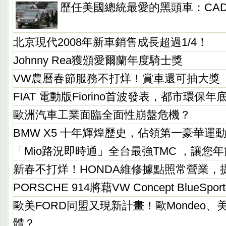
歷任美國總統最愛的黑頭車：CADI
北京現代2008年新車銷售成長超過1/4！
Johnny Rea獲頒愛爾蘭年度騎士獎
VW農曆春節服務不打烊！賞車還可抽大獎
FIAT 電動版Fiorino首波發表，都市環保
歐洲汽車工業面臨全面性崩盤危機？
BMW X5 十年輝煌歷史，佔領第一豪華運
「Mio路況即時通」全台最強TMC ，讓您
新春不打烊！HONDA維修據點照常營業，
PORSCHE 914將藉VW Concept BlueSpo
歐美FORD同盟又現新計畫！歐Mondeo、美F
體？