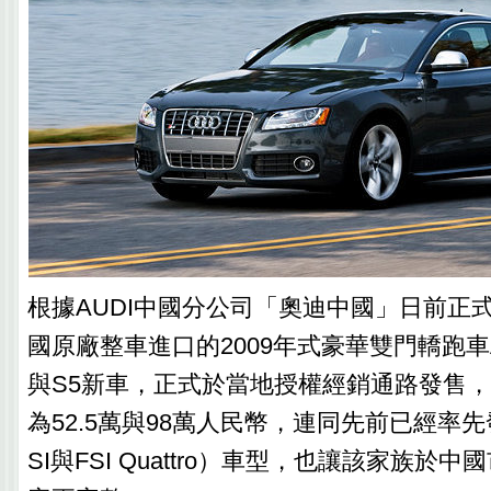
根據AUDI中國分公司「奧迪中國」日前正
國原廠整車進口的2009年式豪華雙門轎跑車AUDI
與S5新車，正式於當地授權經銷通路發售
為52.5萬與98萬人民幣，連同先前已經率先發售
SI與FSI Quattro）車型，也讓該家族於