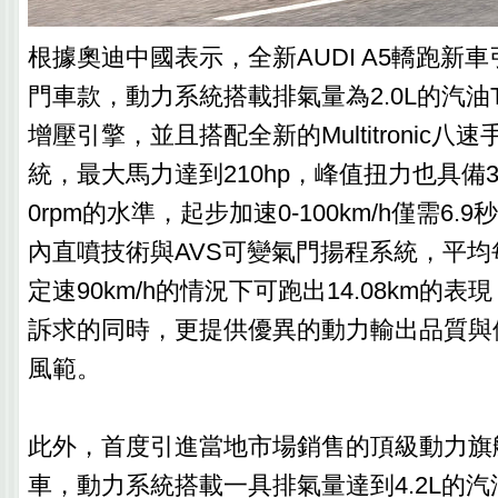
根據奧迪中國表示，全新AUDI A5轎跑新
門車款，動力系統搭載排氣量為2.0L的汽油T
增壓引擎，並且搭配全新的Multitronic
統，最大馬力達到210hp，峰值扭力也具備35.7k
0rpm的水準，起步加速0-100km/h僅需6.
內直噴技術與AVS可變氣門揚程系統，平
定速90km/h的情況下可跑出14.08km的
訴求的同時，更提供優異的動力輸出品質與
風範。
此外，首度引進當地市場銷售的頂級動力旗艦車
車，動力系統搭載一具排氣量達到4.2L的汽