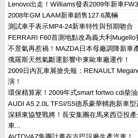
Lenovo出走！Williams發表2009年新車FW3
2008年GM LAAM新車銷售127.6萬輛
測試車手表示MP4-24新車特性與預期吻合
FERRARI F60首測地點改為義大利Mugell
不景氣再惹禍！MAZDA日本母廠調降新車
俄羅斯天然氣斷運影響中東歐車廠運作！
2009日內瓦車展搶先報：RENAULT Megan
演！
環保精算家！2009年式smart fortwo cdi
AUDI A5 2.0L TFSI/S5德系豪華轎跑
深耕東協雙戰將！長安集團在馬來西亞投產全
車...
AVTOVAZ集團計畫在古巴設廠生產汽車！