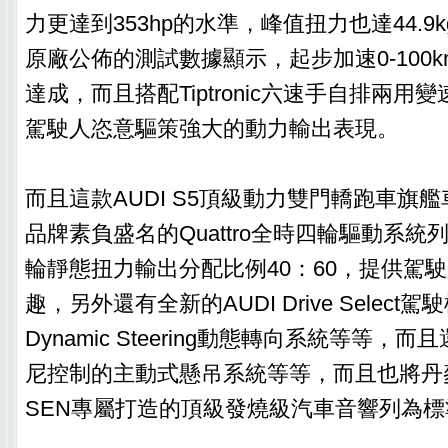
力更達到353hp的水準，峰值扭力也達44.9
原廠公佈的測試數據顯示，起步加速0-100km
達成，而且搭配Tiptronic六速手自排兩用
駕駛人恣意驅策強大的動力輸出表現。
而且這款AUDI S5頂級動力雙門轎跑車旗艦
品牌素負盛名的Quattro全時四輪驅動系
輪靜態扭力輸出分配比例40：60，提供駕
趣，另外還有全新的AUDI Drive Select
Dynamic Steering動態轉向系統等等，
尼控制的主動式懸吊系統等等，而且也將丹麥BA
SEN專屬打造的頂級發燒級汽車音響列為