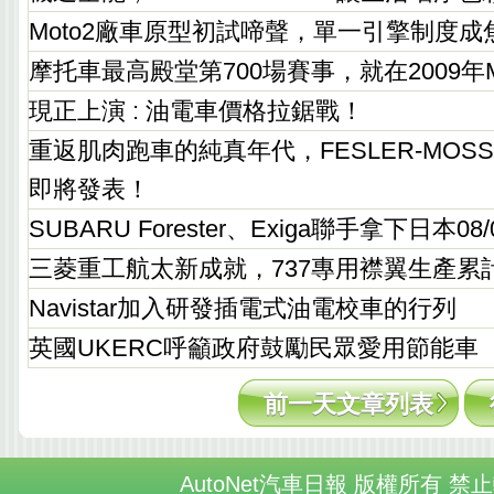
Moto2廠車原型初試啼聲，單一引擎制度成
摩托車最高殿堂第700場賽事，就在2009年M
現正上演 : 油電車價格拉鋸戰！
重返肌肉跑車的純真年代，FESLER-MOSS
即將發表！
SUBARU Forester、Exiga聯手拿下日本0
三菱重工航太新成就，737專用襟翼生產累計
Navistar加入研發插電式油電校車的行列
英國UKERC呼籲政府鼓勵民眾愛用節能車
前一天文章列表
AutoNet汽車日報 版權所有 禁