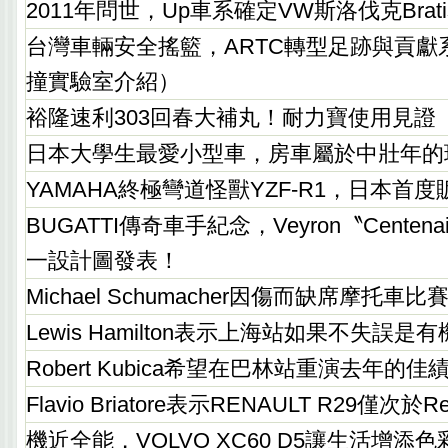
2011年問世，Up車系確定VW斯洛伐克Brati
台灣車輛安全搖籃，ARTC轉型足跡與貢獻
撞實驗室介紹）
裕隆速利303回春大補丸！耐力寶使用見證
日本大學生最愛小型車，房車屬於中壯年的
YAMAHA終極彎道怪獸YZF-R1，日本首度
BUGATTI傳奇車手紀念，Veyron〝Cente
一設計圖發表！
Michael Schumacher因傷而缺席摩托車比
Lewis Hamilton表示上海站如果不失誤
Robert Kubica希望在巴林站重演去年的佳
Flavio Briatore表示RENAULT R29僅次於Red
機近全能，VOLVO XC60 D5讓生活增添色