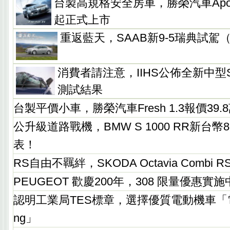
台製高規格安全房車，勝榮汽車Apola 
起正式上市
重返藍天，SAAB新9-5瑞典試駕
消費者請注意，IIHS公佈全新中型
測試結果
台製平價小車，勝榮汽車Fresh 1.3報價39
公升級道路戰機，BMW S 1000 RR新台幣
表！
RS自由不羈絆，SKODA Octavia Combi
PEUGEOT 歡慶200年，308 限量優惠實施
認明工業局TES標章，選擇優質電動機車「電氣
ng」