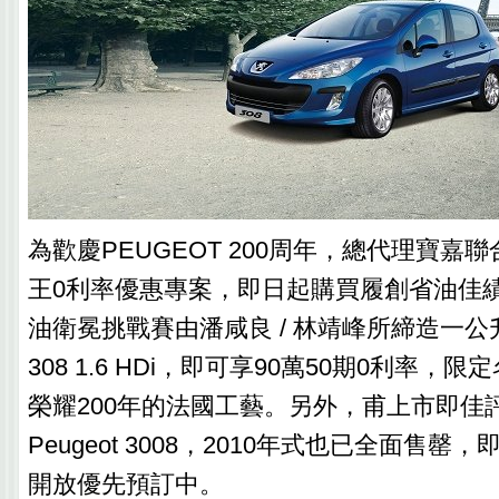
為歡慶PEUGEOT 200周年，總代理寶嘉
王0利率優惠專案，即日起購買履創省油佳績
油衛冕挑戰賽由潘咸良 / 林靖峰所締造一公升
308 1.6 HDi，即可享90萬50期0利率
榮耀200年的法國工藝。另外，甫上市即佳
Peugeot 3008，2010年式也已全面售罄，
開放優先預訂中。