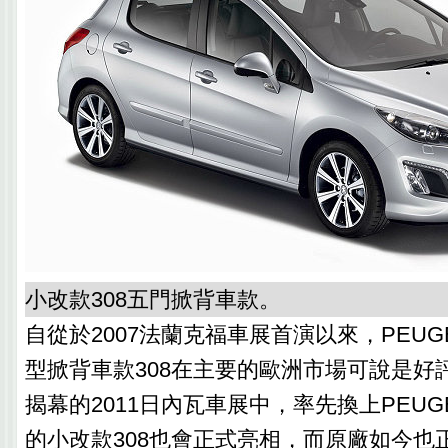
小改款308五門掀背車款。
自從於2007法蘭克福車展首演以來，PEUG
型掀背車款308在主要的歐洲市場可說是好
揭幕的2011日內瓦車展中，率先換上PEUG
的小改款308也會正式亮相，而原廠如今也