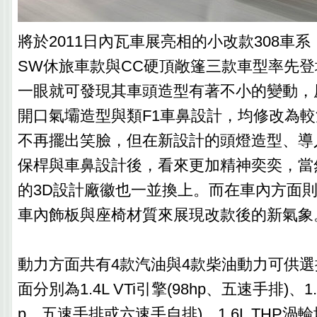
將於2011日內瓦車展亮相的小改款308車
SW休旅車款與CC硬頂敞篷三款車型率先
一眼就可發現其車頭造型有著不小的變動，
開口氣壩造型與類F1車鼻設計，均修改為
不再擺出笑臉，但在新設計的頭燈造型、導
保桿與車鼻設計後，看來更加精神奕奕，當然
的3D設計廠徽也一並換上。而在車內方面
車內飾板與座椅材質來展現改款後的新氣象
動力方面共有4款汽油與4款柴油動力可供
面分別為1.4L VTi引擎(98hp、五速手排)、1.6
p、五速手排或六速手自排)、1.6L THP渦輪