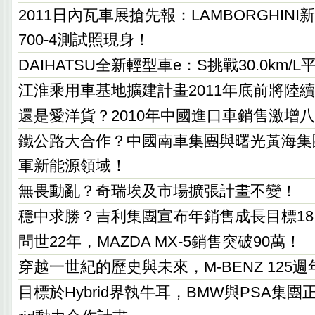
2011日內瓦車展搶先報：LAMBORGHINI新大牛
700-4測試照現身！
DAIHATSU全新輕型車e：S挑戰30.0km/
江淮乘用車基地擴建計畫2011年底前將陸
還是愛洋貨？2010年中國進口車銷售激增
鐵公路大合作？中國南車集團與曙光黃海集
軍新能源領域！
無畏動亂？奇瑞埃及市場擴張計畫不變！
穩中求勝？吉利集團宣布年銷售成長目標18
問世22年，MAZDA MX-5銷售突破90萬！
穿越一世紀的歷史與未來，M-BENZ 125
目標於Hybrid界執牛耳，BMW與PSA集團