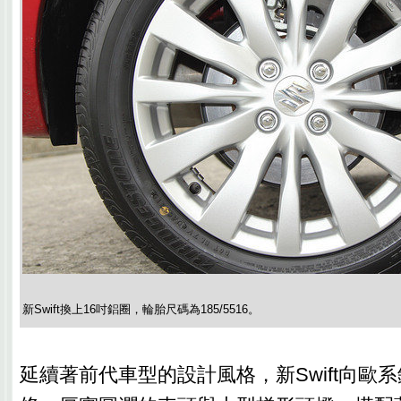
新Swift換上16吋鋁圈，輪胎尺碼為185/5516。
延續著前代車型的設計風格，新Swift向歐