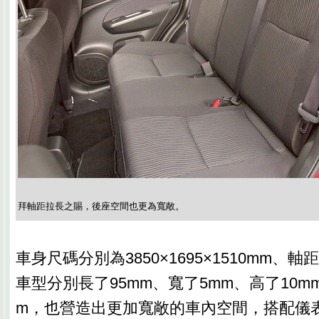
拜軸距拉長之賜，後座空間也更為寬敞。
車身尺碼分別為3850×1695×1510mm、軸
車型分別長了95mm、寬了5mm、高了10m
m，也營造出更加寬敞的車內空間，搭配儀