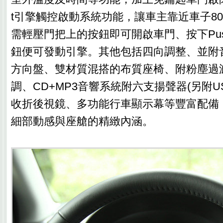
t引擎觸控啟動系統功能，讓車主靠近車子80
需輕壓門把上的按鈕即可開啟車門、按下Push 
鈕便可發動引擎。其他包括四向調整、並附
方向盤、雙材質混搭的布質座椅、附粉塵過
調、CD+MP3音響系統附六支揚聲器(另附U
收折後視鏡、多功能行車顯示幕等豐富配備，更
細部動感與座艙的精緻內涵。