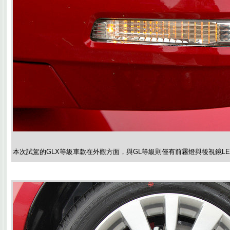
本次試駕的GLX等級車款在外觀方面，與GL等級則僅有前霧燈與後視鏡L