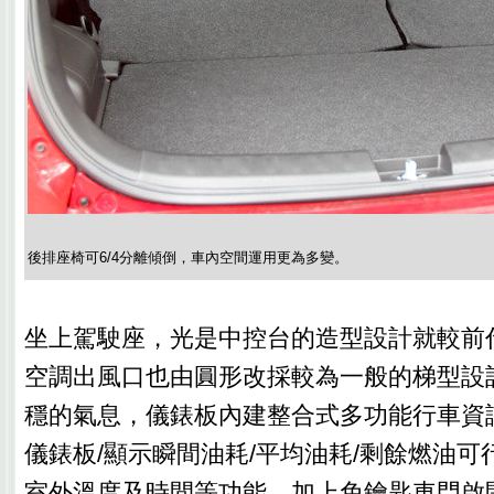
後排座椅可6/4分離傾倒，車內空間運用更為多變。
坐上駕駛座，光是中控台的造型設計就較前
空調出風口也由圓形改採較為一般的梯型設
穩的氣息，儀錶板內建整合式多功能行車資
儀錶板/顯示瞬間油耗/平均油耗/剩餘燃油可
室外溫度及時間等功能，加上免鑰匙車門啟閉系統