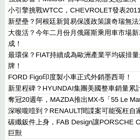
小引擎挑戰WTCC，CHEVROLET發表2011
新壁壘？阿根廷新貿易保護政策讓奇瑞無法
大復活？今年二月份月俄羅斯乘用車市場新
成！
最環保？FIAT持續成為歐洲產業平均碳排
牌！
FORD Figo印度製小車正式外銷墨西哥！
新里程碑？HYUNDAI集團美國整車銷量累
奪冠20週年，MAZDA推出MX-5「55 Le M
深喉嚨噎到？RENAULT間諜案可能冤枉自
碳纖鈑件上身，FAB Design讓PORSCHE 
巨獸