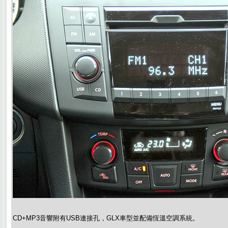
CD+MP3音響附有USB連接孔，GLX車型並配備恆溫空調系統。