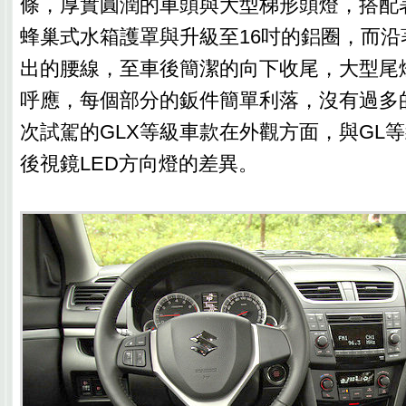
條，厚實圓潤的車頭與大型梯形頭燈，搭配
蜂巢式水箱護罩與升級至16吋的鋁圈，而沿
出的腰線，至車後簡潔的向下收尾，大型尾
呼應，每個部分的鈑件簡單利落，沒有過多
次試駕的GLX等級車款在外觀方面，與GL
後視鏡LED方向燈的差異。