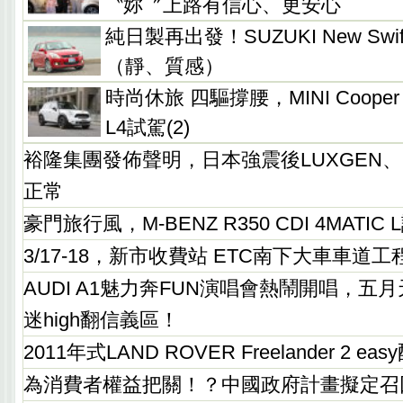
〝妳〞上路有信心、更安心
純日製再出發！SUZUKI New Swif
（靜、質感）
時尚休旅 四驅撐腰，MINI Cooper S 
L4試駕(2)
裕隆集團發佈聲明，日本強震後LUXGEN、N
正常
豪門旅行風，M-BENZ R350 CDI 4MATI
3/17-18，新市收費站 ETC南下大車車道工
AUDI A1魅力奔FUN演唱會熱鬧開唱，五
迷high翻信義區！
2011年式LAND ROVER Freelander 2 
為消費者權益把關！？中國政府計畫擬定召