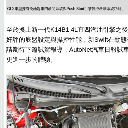
GLX車型擁有免鑰匙車門啟閉系統與Push Start引擎觸控啟動系統功能。
至於換上新一代K14B1.4L直四汽油引擎
好評的底盤設定與操控性能，新Swift在動
請期待下篇試駕報導，AutoNet汽車日報
更進一步的體驗。