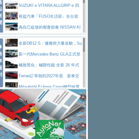
焦
V Prestige
SUZUKI e VITARA ALLGRIP-e 四
點
新
驅精神的純電新詮釋
裕益汽車「FUSO生活節」全台巡
聞
迴 結合生活體驗、交通安全與購車優惠
為自己綻放的都會節奏 NISSAN KI
CKS SAKURA
為品味獨具層峰買家打造的頂級座
全新DB12 S：優雅與力量並馳，Su
駕，MAZDA CX-90 33T AWD Premium Ca
安心舒適旅游的好夥伴 MG HS PH
新
per Tourer的顛峰之作
新一代Mercedes-Benz GLA正式登
ptain Seat
EV
許自己和家人一部舒適安全又高科
車
場 續航最高657公里、支援320kW快充
極致黑化，極限性能 全新 26 年式
報
技的座駕! Ford Territory中型油電休旅
後疫情時代最安全高效重型卡車FU
到
DEFENDER OCTA BLACK 限量登台
Ferrari訂單熱到2027年底 新車交
SO Super Great今日在台登場，結合先進安
中部車業老字號佳樂汽車取得Stella
付至少得等一年以上
Mitsubishi Eclipse Cross轉型純電
全輔助科技
ntis四品牌經銷權，全新多品牌旗艦展示中
屏東特搜大隊再添新利器 SITRAK
休旅 87kWh電池續航超過600公里
全新BMW 318i Touring豪華旅行車
心開幕啟用
救助器材車
買氣不衰、SUZUKI經銷商勇於開啟
全台限量200台 進化現型
不等零關稅的紅利，Jeep品牌今日
全新大店，新北都鈴木占地500坪土城旗艦
2025第七屆ISUZU運轉職人挑戰賽
起展開首批車交車
Volvo EX60 即將叩關，靜肅性、底
展示中心開幕
熱血登場 展現極致車技與專業職人精神
H2GP世界總決賽圓滿落幕 台灣團
盤與數位介面搶先揭露
Audi Q9 將於 2026 年底上市 旗艦
隊表現精彩
淨零減碳指標性應用 純電動水泥預