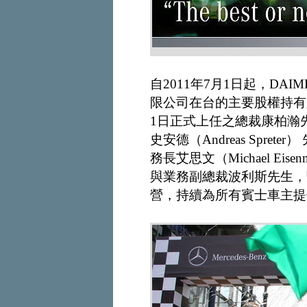
自2011年7月1日起，DA
限公司在台的主要股權持有
1日正式上任之總裁康柏瀚
史安德（Andreas Spr
務長艾思文（Michael Eis
與業務副總裁波利斯先生，
營，持續為所有賓士車主提