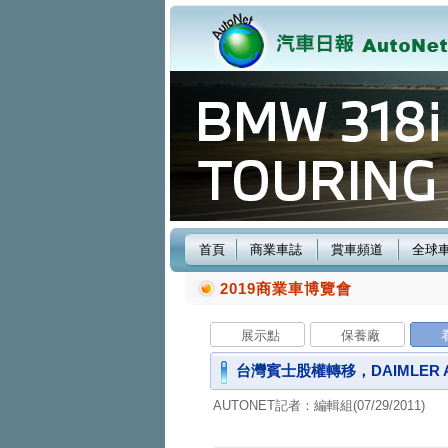
首頁
商業車誌
賞車頻道
全球
2019商業車博覽會
展示點
保養廠
台灣賓士股權轉移，DAIMLER
AUTONET記者：編輯組(07/29/2011)