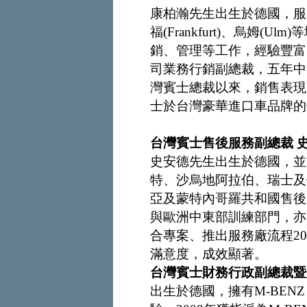
康柏瀚先生出生於德國，服務
福(Frankfurt)、烏姆
銷、管理等工作，經驗豐富
司業務行銷副總裁，五年中銷
灣賓士總裁以來，銷售表現
士於台灣豪華進口車品牌的
台灣賓士售後服務副總裁 
史安德先生出生於德國，並於
特、沙烏地阿拉伯、瑞士及俄
亞及蒙特內哥羅共和國售後
與歐洲中東部訓練部門，亦曾於
合專案、推出服務廠流程2010（W
滿意度，成效顯著。
台灣賓士財務行政副總裁暨
出生於德國，擁有M-BEN