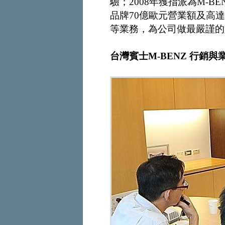
驗；2008年獲指派為M-BEN
品牌70億歐元營業額及高
等業務，為公司做最嚴謹的
台灣賓士M-BENZ 行銷