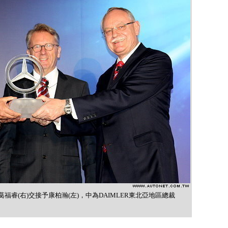
福睿(右)交接予康柏瀚(左)，中為DAIMLER東北亞地區總裁