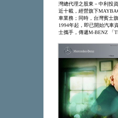
灣總代理之股東－中利投
近十載，經營旗下MAYBACH、
車業務；同時，台灣賓士
1994年起，即已開始汽
士攜手，傳遞M-BENZ 「The