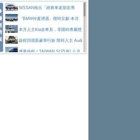
價89萬起
edes-AMG 全新GT 4-Door Coupe全球首發
福斯推出首款GTI純電性能掀背ID.
低入手價 $60,900 起 省油ｘ安全ｘ大空間
HYUNDAI PORTER II逆勢成長，
NISSAN推出「經典車老朋友專
Polo GTI，擁有226匹馬力和零百加速 6.8
Jaguar 公布四門 GT車款正式車名
優
陪爸爸輕鬆
勇奪中型貨車銷售冠軍
和運租車榮獲國家品牌玉山獎 以智
案」 以匠人精神煥新珍品座駕
「BMW仲夏禮遇」限時呈獻 本月
惠
秒的實力
為JAGUAR TYPE 01
終於跟上進度，LEXUS發表首款三
慧移動與綠能創新
福斯商旅挺頭家 推出「德系質感 精
入主即享尊榮豪華五星假期 多元優購方案
本月入主Kia全車系，享限時專屬禮
情
報
排六座純電旗艦休旅 TZ
有錢也買不到的Golf R！福斯打造
算圓夢」專案
格上租車暑期享8% LINE POINTS
同步實施
遇
啟程四環新豪華行旅 限時入主 Audi
全新Golf R 24h賽車將挑戰紐柏林24小時耐
SKODA公布全新小型純電跨界休旅
回饋 再抽黑鑰匙尊榮禮遇
NISSAN X-TRAIL 上市首月銷量
A6 旗艦陣容 低月付5,888元起及3 年乙式險
盛夏啟程！TAIWAN SUZUKI 八月
久賽
Epiq內裝設計，預計5月19日全球首發
福斯全新 ID. Polo 起跳價約台幣94
躋身同級前3名
XFORCE攜手臺南祀典大天后宮 試
購置金
禮遇全面升級
無懼暑假出行！ZS玩美Cool版與G5
萬，續航里程可達到455公里附氣動式按摩
福斯宣布Golf與T-Roc推出Full Hybri
乘就送限量「幸福駕到」過爐御守
Subaru推動燃油、油電與純電車混
0 PLUS酷涼特仕版升級通風座椅
Ford天外飛來禮 Territory旗艦響宴
座椅
d全油電複合動力車型，預計於今年第四季
KIA米蘭設計周展出Vision Meta Tu
線生產 以彈性製造應對市場變化
Volvo Trucks 承諾成為高科技供應
三件組 再享0利率 入主再抽美國雙人來回機
Forester油電版上市週年保固升級
上市
rismo概念車並公布所有相關資訊，未來將
BMW 旗艦房車7系列中期改款，外
鏈的可靠夥伴
Toyota歐洲純電車銷量翻倍 2026
票
父親節再享SUBARU爸氣豪禮
PEUGEOT、CITROEN「EN ROU
是命名為EV8
觀煥然一新、內裝科技與電動車續航里程大
借「東風」之力，HONDA推出中國
上半年成長113％
匠心淬鍊展現世代躍進 ALL-NEW
TE！La Vie en Route｜法式日常，即刻啟
全能ZS翻玩新視界！全新27年式換
幅升級
製造日本重新貼牌全新4代Insight純電動休
MAZDA CX-5 延長保固禮遇限時實施
魅力 自成焦點 胡宇威擔任 The all-
程」 全車系享 5 年
裝曜黑風格套件 含舊換新60萬內輕鬆入手
暑假購車趁現在！ PGO 全車系一
旅
new T-Roc 品牌大使 攜手Volkswagen展現
Nissan力拚縮短新車開發週期 導
日限定賞車會 指定車款送3,000元加油卡
特斯拉掀充電價格戰 EVOASIS推
不被定義的
入AI、借鏡中國車廠求生
Skoda Motorsport 125 週年 全台 R
訂閱制假日最低5.25元會員優惠
Honda Motorcycle攜手築間餐飲集