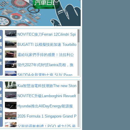
大型 SUV 鎖定七人座豪華市場
BMW攜手漫威電影【蜘蛛人：重生
拌車
消防車除了滅火裝備還需要什麼？
日】
Skoda 發表全新 Peaq 內裝：七人
一探SITRAK “準” 消防車的究竟
大益金龍初試啼聲，汽柴油5噸貨車
座純電旗艦 SUV，行李廂最大可達 935 公
全新純電 Mercedes-Benz C 400 4
不是對手
正宗年鑑2025年全球自動車年鑑1月
升
MATIC Electric 登場
奢華與科技大躍進，MAZDA全新3
NOVITEC操刀Ferrari 12Cilindri Spi
下旬問世！
2024第六屆ISUZU運轉職人挑戰賽
代CX-5全方位進化提前亮相並展開預售94.9
馬自達公布 2027 年式 MX-5 更
國
der 碳纖維空力、鍛造輪圈與Inconel排氣
BUGATTI 以模擬技術加速 Tourbillo
首度前進南台灣熱烈開戰
豪華電能休旅新星 Audi Q4 Sportba
際
萬起
新，新增 Yakudo 特別版
Skoda Peaq 發表全新電動動力系
上身
n 動態開發
還給玩家們手排的感覺！法拉利公
新
ck 55 e-tron S line
Scania Taiwan 逆風而行，加深力
統 最長續航逾 640 公里、支援雙向供電
BMW M2 首度導入 xDrive 四驅，
車
布12Cilidri Manaule手排超跑產品細節
現代2027年式8代Elantra亮相，換
道投資布局
美國與瑞士需求成關鍵推手
The all-new T-Roc 魅力 自成焦點
裝更銳利的造型、更先進的資訊娛樂系統及
SKODA全新電動七座 SUV Peaq
Maserati GT2 Stradale「Tribute to
更高效的動力
問世，擁有品牌史上最寬敞且豪華的座艙
AUDI推出首款高性能油電超跑Nuvo
Kia智慧油電科技潮旅The new Ston
MC12」全球首度亮相
迎接 RANGE ROVER 品牌家族第
車
lari，0到100公里加速2.6秒、極速350公里
百年三叉戟傳奇再啟程 Maserati 重
ic 1-7月累計銷量創歷史新高
NOVITEC升級Lamborghini Revuelt
壇
五位成員 全新 RANGE ROVER GT 預告登
造型華麗時尚、科技座艙再進化，P
／小時
返 1000 Miglia 傳承競速榮耀
法拉利首款純電跑車Luce亮相，最
o 綜效輸出增至1,048匹
Hyundai推出AllDayEnergy能源服
動
場
eugeot 208小改款發表上市94.8萬起
態
大馬力超過1000匹並具備530公里最大續航
小車大空間、座艙科技更先進，SK
務 讓電動車化身行動儲能系統
2026 Formula 1 Singapore Grand P
里程
ODA發表全新純電跨界休旅Eipq祭平民化車
賓士AMG.EA專屬平台首作，Merc
rix 新加坡大獎賽 Audi 極速之旅開放報名
父親節霸氣獻禮！PGO 威力125 最