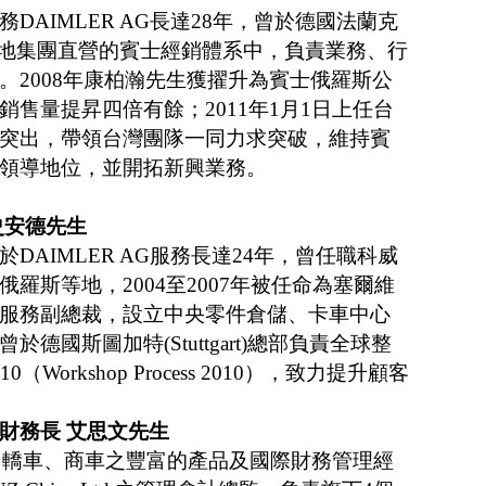
DAIMLER AG長達28年，曾於德國法蘭克
(Ulm)等地集團直營的賓士經銷體系中，負責業務、行
。2008年康柏瀚先生獲擢升為賓士俄羅斯公
售量提昇四倍有餘；2011年1月1日上任台
突出，帶領台灣團隊一同力求突破，維持賓
領導地位，並開拓新興業務。
史安德先生
DAIMLER AG服務長達24年，曾任職科威
羅斯等地，2004至2007年被任命為塞爾維
服務副總裁，設立中央零件倉儲、卡車中心
德國斯圖加特(Stuttgart)總部負責全球整
orkshop Process 2010），致力提升顧客
財務長 艾思文先生
Z 轎車、商車之豐富的產品及國際財務管理經