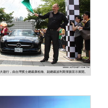
道路而生創意大遊行，由台灣賓士總裁康柏瀚、副總裁波利斯揮旗宣示展開。