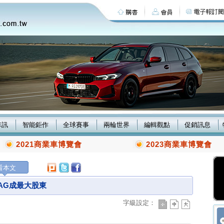
車訊
智能鉅作
全球賽事
兩輪世界
編輯觀點
促銷訊息
2021商業車博覽會
2023商業車博覽會
看本文
 AG成最大股東
字級設定：