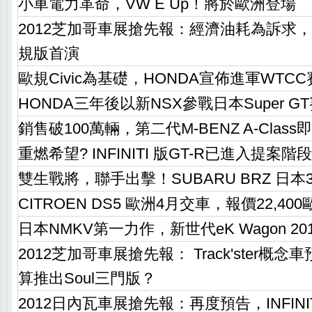
小車電力革命，VW E Up！將於歐洲登場
2012芝加哥車展搶先報：經濟油耗為訴求，VW B
規版首演
歐規Civic為基礎，HONDA宣佈進軍WTC
HONDA三年後以新NSX參戰日本Super G
銷售破100萬輛，第二代M-BENZ A-Clas
重燃希望? INFINITI 版GT-R已進入提案階
雙生戰將，聯手出擊！SUBARU BRZ 日本
CITROEN DS5 歐洲4月交車，報價22,40
日本NMKV第一力作，新世代eK Wagon 2
2012芝加哥車展搶先報： Track'ster概念
算推出Soul三門版？
2012日內瓦車展搶先報：再度預告，INFIN