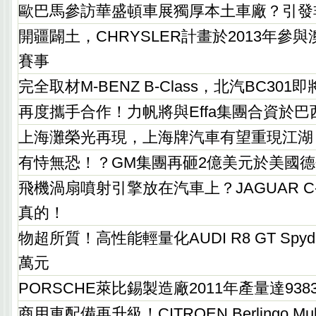
歐巴馬參訪華盛頓車展獨厚本土車廠？引發
開疆闢土，CHRYSLER計畫於2013年參與澳洲V
賽事
完全取材M-BENZ B-Class，北汽BC301
再度攜手合作！力帆將與Effa集團合資於巴
上海灘榮光再現，上海牌汽車有望重現江湖
有恃無恐！？GM集團再砸2億美元於美國
飛機渦扇噴射引擎放在汽車上？JAGUAR C-X7
真的！
物超所質！高性能輕量化AUDI R8 GT Spy
萬元
PORSCHE萊比錫製造廠2011年產量達93
商用車配備再升級！CITROEN Berlingo Multi