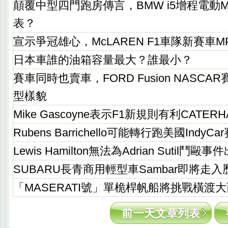
顛覆中型四門跑房傳言，BMW i5增程電動M
表？
宣示爭冠雄心，McLAREN F1車隊新賽車MP
日本車誰的油箱容量最大？誰最小？
賽車同時也賣車，FORD Fusion NASC
型樣貌
Mike Gascoyne表示F1新規則有利CATERH
Rubens Barrichello可能轉行跑美國IndyCa
Lewis Hamilton無法為Adrian Sutil鬥毆
SUBARU長青商用輕型車Sambar即將走入
「MASERATI號」單桅桿帆船將挑戰橫渡
前一天文章列表