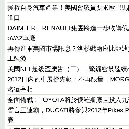
拯救自身汽車產業！美國會議員要求歐巴馬
進口
DAIMLER、RENAULT集團將進一步收購俄
oVAZ車廠
再傳進軍美國市場訊息？洛杉磯兩座比亞迪
工裝潢
美國NFL超級盃廣告（三），緊鑼密鼓陸續
2012日內瓦車展搶先報：不再限量，MORGAN 
名號亮相
全面備戰！TOYOTA將於俄羅斯廠區投入
誓言三連霸，DUCATI將參與2012年Pikes
賽