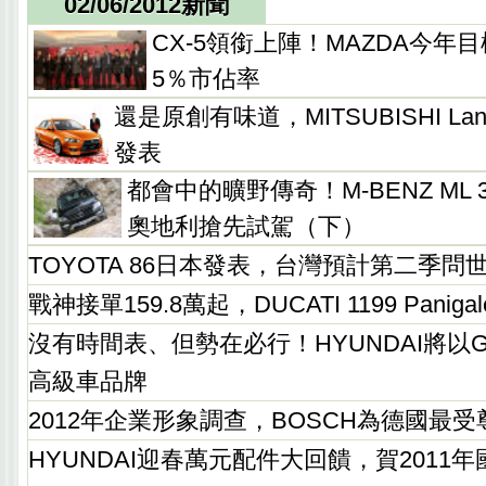
02/06/2012新聞
CX-5領銜上陣！MAZDA今年目
5％市佔率
還是原創有味道，MITSUBISHI Lanc
發表
都會中的曠野傳奇！M-BENZ ML 35
奧地利搶先試駕（下）
TOYOTA 86日本發表，台灣預計第二季問
戰神接單159.8萬起，DUCATI 1199 Panig
沒有時間表、但勢在必行！HYUNDAI將以G
高級車品牌
2012年企業形象調查，BOSCH為德國最
HYUNDAI迎春萬元配件大回饋，賀2011