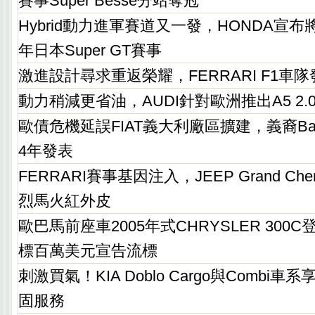
賽事Super Besse分站奪冠
Hybrid動力進軍賽道又一發，HONDA宣布將
年日本Super GT賽事
激進設計尋求重返榮耀，FERRARI F1車隊發
動力稍減更省油，AUDI針對歐洲推出A5 2.0
歐債危機延誤FIAT義大利廠區擴建，義裔Baby
4年發表
FERRARI賽事基因注入，JEEP Grand Cher
烈馬火紅外皮
歐巴馬前座車2005年式CHRYSLER 300C
標百萬美元宣告流標
刺激買氣！KIA Doblo Cargo與Combi
固服務