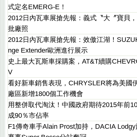
式定名EMERG-E！
2012日內瓦車展搶先報：義式〝大〞寶貝，FI
批廠照
2012日內瓦車展搶先報：效傲江湖！SUZUKI G
nge Extender歐洲進行展示
史上最大瓦斯車採購案，AT&T續購CHEVROLET
V
看好新車銷售表現，CHRYSLER將為美國伊利諾
廠區新增1800個工作機會
用整併取代淘汰！中國政府期待2015年前1
成90％市佔率
F1傳奇車手Alain Prost加持，DACIA Lodgy於