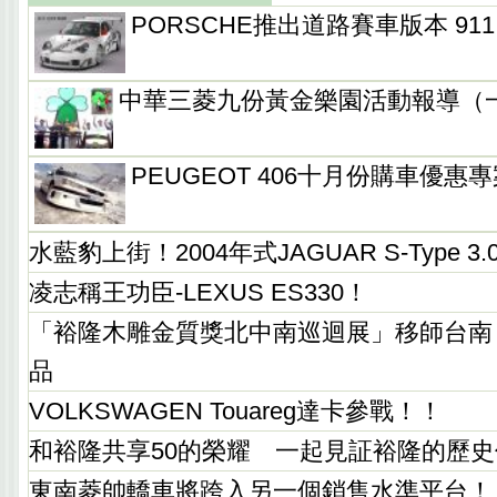
PORSCHE推出道路賽車版本 911 
中華三菱九份黃金樂園活動報導（
PEUGEOT 406十月份購車優惠專案“
水藍豹上街！2004年式JAGUAR S-Type 3.0
凌志稱王功臣-LEXUS ES330！
「裕隆木雕金質獎北中南巡迴展」移師台南
品
VOLKSWAGEN Touareg達卡參戰！！
和裕隆共享50的榮耀 一起見証裕隆的歷
東南菱帥轎車將跨入另一個銷售水準平台！