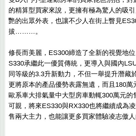
的精算型買家來說，更擁有極為驚人的吸引
艷的出眾外表，也讓不少人在街上瞥見ES3
拔………。
修長而美麗，ES300締造了全新的視覺地位，
S330承繼此一優質傳統，更導入與國內LSU
同等級的3.3升新動力，不但一舉提升潛藏
更將原本的產品優勢表露無遺，而且180萬
歐系車大排氣量中大型房車動輒300萬元的
可親，將來ES330與RX330也將繼續成
售兩大主力，也能讓更多買家體驗凌志傲人