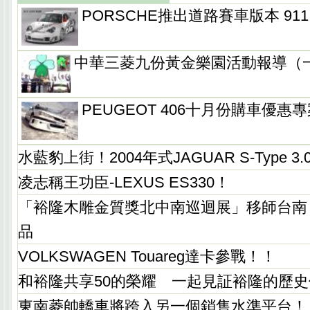
PORSCHE推出道路賽車版本 911 
中華三菱九份黃金樂園活動報導（
PEUGEOT 406十月份購車優惠專案“
水藍豹上街！2004年式JAGUAR S-Type 3.0
凌志稱王功臣-LEXUS ES330！
「裕隆木雕金質獎北中南巡迴展」移師台南
品
VOLKSWAGEN Touareg達卡參戰！！
和裕隆共享50的榮耀 一起見証裕隆的歷
東南菱帥轎車將跨入另一個銷售水準平台！