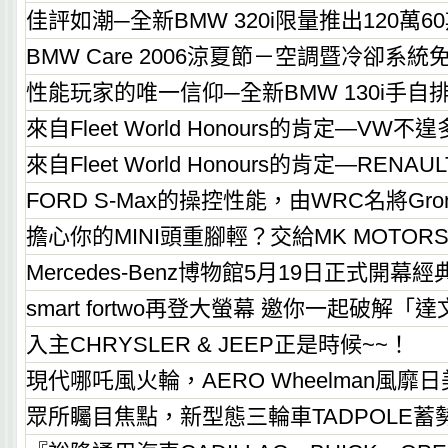
佳評如潮─全新BMW 320i限量推出120萬
BMW Care 2006涼夏節－空調暨冷卻系
性能玩家的唯一信仰─全新BMW 130i手
來自Fleet World Honours的肯定—VW不
來自Fleet World Honours的肯定—REN
FORD S-Max的操控性能，由WRC名將Gro
擔心你的MINI頭重腳輕？交給MK MOTOR
Mercedes-Benz博物館5月19日正式開幕
smart fortwo再登大螢幕 邀你一起破解「
入主CHRYSLER & JEEP正是時候~~！
現代哪吒風火輪，AERO Wheelman風靡
眾所矚目焦點，新型態三輪車TADPOLE蓄